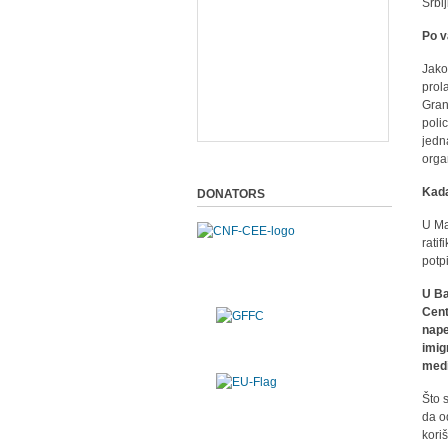
Srbi
Po v
Jako
prol
Gran
poli
jedn
organ
Kada
DONATORS
U Ma
rati
potp
U Ba
Cent
nape
imig
medi
Što s
da o
kori