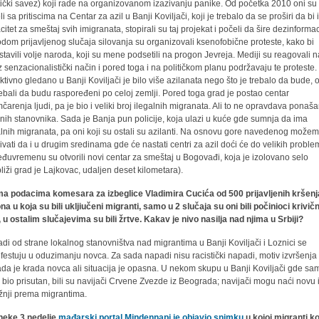
stički savez) koji rade na organizovanom izazivanju panike. Od početka 2010 oni su
i sa pritiscima na Centar za azil u Banji Koviljači, koji je trebalo da se proširi da bi
citet za smeštaj svih imigranata, stopirali su taj projekat i počeli da šire dezinformac
dom prijavljenog slučaja silovanja su organizovali ksenofobične proteste, kako bi
stavili volje naroda, koji su mene podsetili na progon Jevreja. Mediji su reagovali 
z senzacionalistički način i pored toga i na političkom planu podržavaju te proteste.
ktivno gledano u Banji Koviljači je bilo više azilanata nego što je trebalo da bude, 
rebali da budu raspoređeni po celoj zemlji. Pored toga grad je postao centar
mčarenja ljudi, pa je bio i veliki broj ilegalnih migranata. Ali to ne opravdava ponaš
lnih stanovnika. Sada je Banja pun policije, koja ulazi u kuće gde sumnja da ima
alnih migranata, pa oni koji su ostali su azilanti. Na osnovu gore navedenog može
ivati da i u drugim sredinama gde će nastati centri za azil doći će do velikih proble
đuvremenu su otvorili novi centar za smeštaj u Bogovađi, koja je izolovano selo
bliži grad je Lajkovac, udaljen deset kilometara).
a podacima komesara za izbeglice Vladimira Cucića od 500 prijavljenih kršenj
na u koja su bili ukljiučeni migranti, samo u 2 slučaja su oni bili počinioci krivič
, u ostalim slučajevima su bili žrtve. Kakav je nivo nasilja nad njima u Srbiji?
di od strane lokalnog stanovništva nad migrantima u Banji Koviljači i Loznici se
festuju u oduzimanju novca. Za sada napadi nisu racistički napadi, motiv izvršenja
da je krada novca ali situacija je opasna. U nekom skupu u Banji Koviljači gde sam
o bio prisutan, bili su navijači Crvene Zvezde iz Beograda; navijači mogu naći novu 
žnji prema migrantima.
neke 3 nedelje
mađarski portal Mindennapi je objavio snimku
u kojoj migranti ko