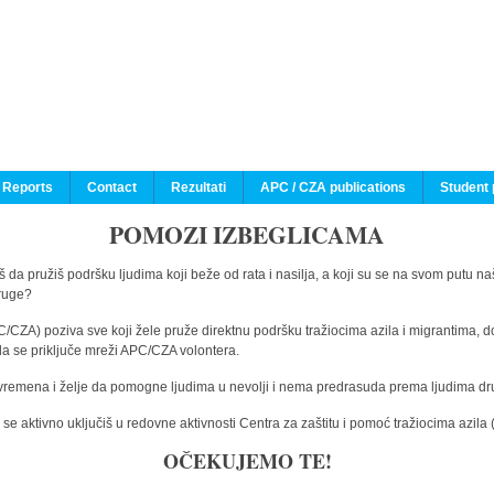
 Reports
Contact
Rezultati
APC / CZA publications
Student 
POMOZI IZBEGLICAMA
 da pružiš podršku ljudima koji beže od rata i nasilja, a koji su se na svom putu na
druge?
C/CZA) poziva sve koji žele pruže direktnu podršku tražiocima azila i migrantima, d
da se priključe mreži APC/CZA volontera.
vremena i želje da pomogne ljudima u nevolji i nema predrasuda prema ljudima drugi
e aktivno uključiš u redovne aktivnosti Centra za zaštitu i pomoć tražiocima azil
OČEKUJEMO TE!