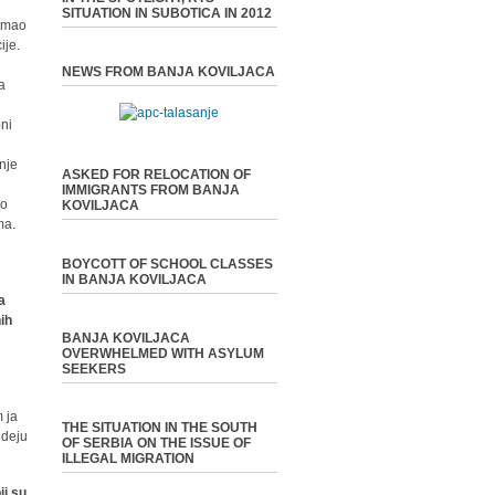
SITUATION IN SUBOTICA IN 2012
 imao
ije.
NEWS FROM BANJA KOVILJACA
na
oni
anje
ASKED FOR RELOCATION OF
IMMIGRANTS FROM BANJA
mo
KOVILJACA
ma.
BOYCOTT OF SCHOOL CLASSES
IN BANJA KOVILJACA
a
nih
BANJA KOVILJACA
OVERWHELMED WITH ASYLUM
SEEKERS
 ja
THE SITUATION IN THE SOUTH
ideju
OF SERBIA ON THE ISSUE OF
ILLEGAL MIGRATION
ji su