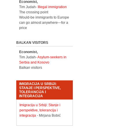
Economist,
Tim Judah-
Illegal immigration
The crossing point
Would-be immigrants to Europe
can go almost anywhere—for a
price
BALKAN VISITORS
Economist,
Tim Judah-
Asylum-seekers in
Serbia and Kosovo
Balkan visitors
IMIGRACIJA U SRBIJI:
STANJE I PERSPEKTIVE,
TOLERANCIJA I
INTEGRACIJA
Imigracija u Srbiji: Stanje i
perspektive, tolerancija i
integracija
- Mirjana Bobić