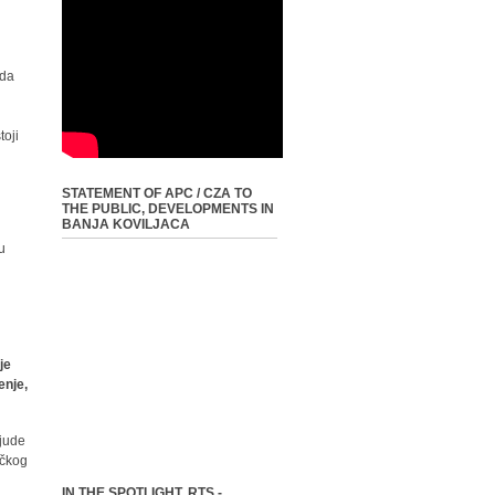
ada
toji
STATEMENT OF APC / CZA TO
THE PUBLIC, DEVELOPMENTS IN
BANJA KOVILJACA
u
je
enje,
ljude
ičkog
IN THE SPOTLIGHT, RTS -