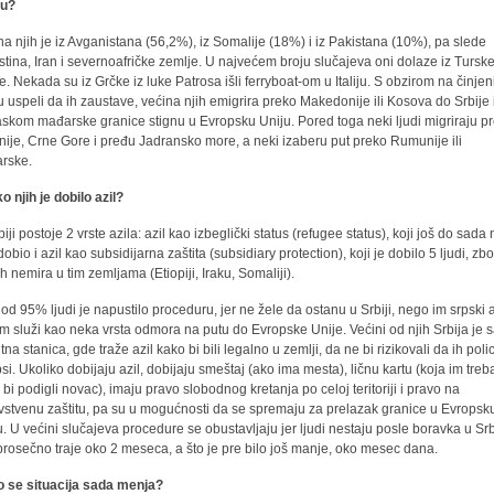
ju?
na njih je iz Avganistana (56,2%), iz Somalije (18%) i iz Pakistana (10%), pa slede
stina, Iran i severnoafričke zemlje. U najvećem broju slučajeva oni dolaze iz Turske
e. Nekada su iz Grčke iz luke Patrosa išli ferryboat-om u Italiju. S obzirom na činjen
u uspeli da ih zaustave, većina njih emigrira preko Makedonije ili Kosova do Srbije 
askom mađarske granice stignu u Evropsku Uniju. Pored toga neki ljudi migriraju p
nije, Crne Gore i pređu Jadransko more, a neki izaberu put preko Rumunije ili
rske.
o njih je dobilo azil?
iji postoje 2 vrste azila: azil kao izbeglički status (refugee status), koji još do sada 
dobio i azil kao subsidijarna zaštita (subsidiary protection), koji je dobilo 5 ljudi, zb
ih nemira u tim zemljama (Etiopiji, Iraku, Somaliji).
 od 95% ljudi je napustilo proceduru, jer ne žele da ostanu u Srbiji, nego im srpski a
em služi kao neka vrsta odmora na putu do Evropske Unije. Većini od njih Srbija je
na stanica, gde traže azil kako bi bili legalno u zemlji, da ne bi rizikovali da ih polic
si. Ukoliko dobijaju azil, dobijaju smeštaj (ako ima mesta), ličnu kartu (koja im treb
 bi podigli novac), imaju pravo slobodnog kretanja po celoj teritoriji i pravo na
vstvenu zaštitu, pa su u mogućnosti da se spremaju za prelazak granice u Evropsk
u. U većini slučajeva procedure se obustavljaju jer ljudi nestaju posle boravka u Srbi
 prosečno traje oko 2 meseca, a što je pre bilo još manje, oko mesec dana.
 se situacija sada menja?