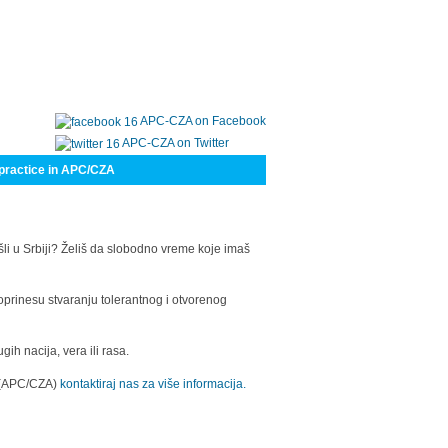
APC-CZA on Facebook
APC-CZA on Twitter
practice in APC/CZA
šli u Srbiji? Želiš da slobodno vreme koje imaš
oprinesu stvaranju tolerantnog i otvorenog
h nacija, vera ili rasa.
a (APC/CZA)
kontaktiraj nas za više informacija.