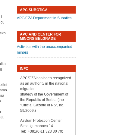
APC SUBOTICA
 i
APC/CZA Department in Subotica
icu
i
reko
APC AND CENTER FOR
MINORS BELGRADE
Activities with the unaccompanied
minors
niko
INFO
og
APC/CZA has been recognized
as an authority in the national
zilni
migration
 samo
strategy of the Government of
ija
the Republic of Serbia (the
a
"Official Gazette of RS", no.
59/2009.)
u
ji,
Asylum Protection Center
Sime Igumanova 14
Tel: +381(0)11 323 30 70;