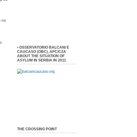
e na
e
 o
• OSSERVATORIO BALCANI E
CAUCASO (OBC), APC/CZA
ABOUT THE SITUATION OF
ASYLUM IN SERBIA IN 2011
THE CROSSING POINT