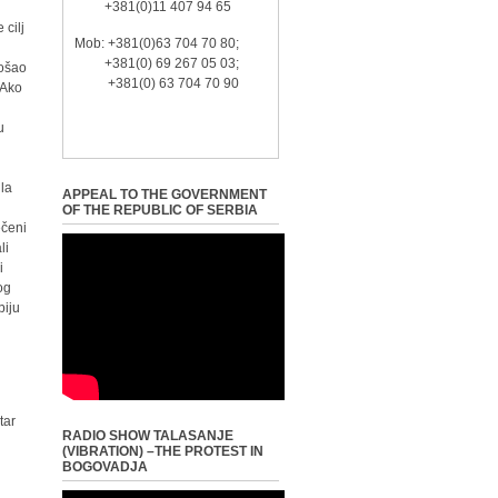
+381(0)11 407 94 65
 cilj
Mob: +381(0)63 704 70 80;
+381(0) 69 267 05 03;
rošao
+381(0) 63 704 70 90
 Ako
u
ila
APPEAL TO THE GOVERNMENT
OF THE REPUBLIC OF SERBIA
ečeni
li
i
og
biju
tar
RADIO SHOW TALASANJE
(VIBRATION) –THE PROTEST IN
BOGOVADJA