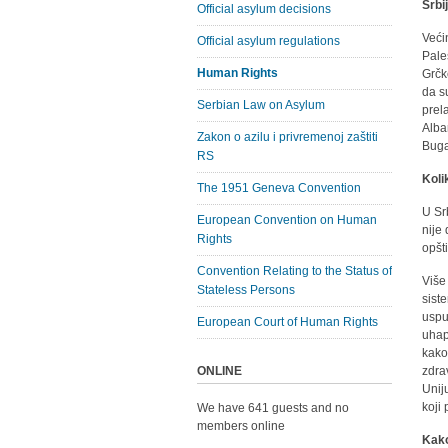
Srbi
Official asylum decisions
Veći
Official asylum regulations
Pale
Human Rights
Grčk
da s
Serbian Law on Asylum
prel
Alba
Zakon o azilu i privremenoj zaštiti
Buga
RS
Kolik
The 1951 Geneva Convention
U Srb
European Convention on Human
nije 
Rights
opšt
Convention Relating to the Status of
Više
Stateless Persons
sist
usput
European Court of Human Rights
uhap
kako
ONLINE
zdra
Unij
koji
We have 641 guests and no
members online
Kako