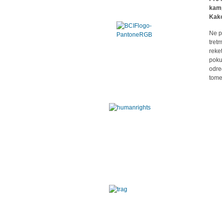
kamp
Kako
Ne p
tret
reke
poku
odre
tome