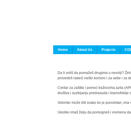
Home
About Us
Projects
COI
Da li voliš da pomažeš drugima u nevolji? Želiš
provedeš radeći nešto korisno i za sebe i za 
Centar za zaštitu i pomoć tražiocima azila (AP
društva i suzbijanju predrasuda i ksenofobije 
Volonter može biti svako ko je punoletan, ima 
Ukoliko imaš želju da pomogneš i vremena da s