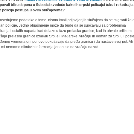
ovali blizu depona u Subotici svedoče kako ih srpski policajci tuku i reketiraju.
 policija postupa u ovim slučajevima?
osedujemo podatake o tome, nismo imali prijavljenjih slučajeva da se migranti žal
man policije. Jedno objašnjenje može da bude da se suočavaju sa problemima
tiranja i ostalih napada kad dolaze u fazu prelaska granice, kad ih uhvate prilikom
šaja prelaska granice između Srbije i Mađarske, vraćaju ih odmah za Srbiju i posl
đenog vremena oni ponovo pokušavaju da pređu granicu i da nastave svoj put. Ali
 mi nemamo nikakvih informacija jer oni se ne vraćaju nazad.