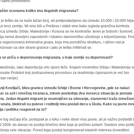
ji samo privremeno.
ašim ocenama koliko ima ilegalnih migranata?
 je teško da se kaže tačan broj, ali pretpostavljamo da između 10.000 i 20.000 hilj
azi kroz zemlju. Mi smo bili u Preševu i videli smo kako izgleda granična kontrola.
ica između Srbije, Makedonije i Kosova se ne kontroliše: teren je brdovit i šumovit,
cija nema dovoljno zaposlenih i lokalno stanovništvo učestvuje u krijumčarenju. Pos
a organizovana kriminalna grupa, koja ima porodičnu strukturu, i njihov rad je
izovan sa obe strane granice i jako je teško infiltrirati se.
 se priča o deportovanju migranata, u koje zemlje su deportovani?
kedoniju, iako deportacija vrlo sporo teče. Krajem novembra Srbija i Makedonija s
fikovale Protokol koji podrazumeva proceduru za readmisiju (sporazum je već bio
isan ranije).
nji Koviljači, blizu granice između Srbije i Bosne i Hercegovine, gde se nalazi
ar za azil i smeštaj stranaca, tokom poslednja dva meseca situacija je postala
ta. Jedan ilegalni migrant je osumnjičen za silovanje, stanovnici traže izmeštan
ranata, blokirali su puteve i roditelji nisu poslali decu u školu. Kako su javno mn
ja i politika reagovali na to?
e tog slučaja tiče, postupak je u toku i neke stvari nisu jasne, ali je važno podsetiti 
d 2008. do danas ne postoji krivično delo koje je počinio azilant. Svedoci smo polit
šćenja cele situacije. Pored toga postoji konglomerat lokalnih interesa (investitori,