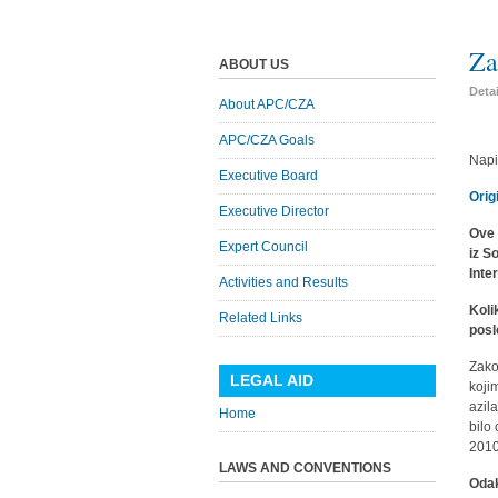
Za
ABOUT US
Deta
About APC/CZA
APC/CZA Goals
Napi
Executive Board
Orig
Executive Director
Ove 
Expert Council
iz S
Inte
Activities and Results
Koli
Related Links
posl
Zako
LEGAL AID
koji
azil
Home
bilo
2010
LAWS AND CONVENTIONS
Odak