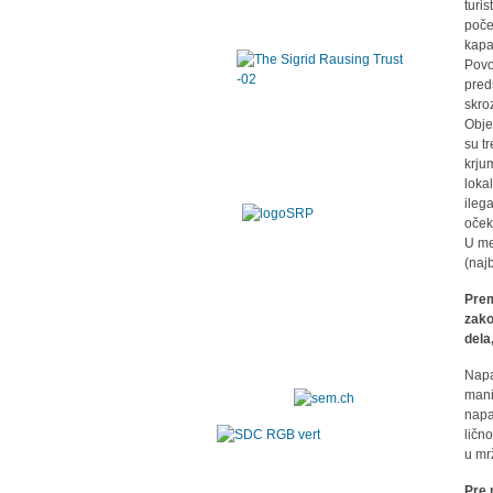
turi
počel
kapa
Povo
pred
skro
Obje
su t
krju
loka
ileg
oček
U me
(naj
Prem
zako
dela
Napa
mani
napa
ličn
u mr
Pre 