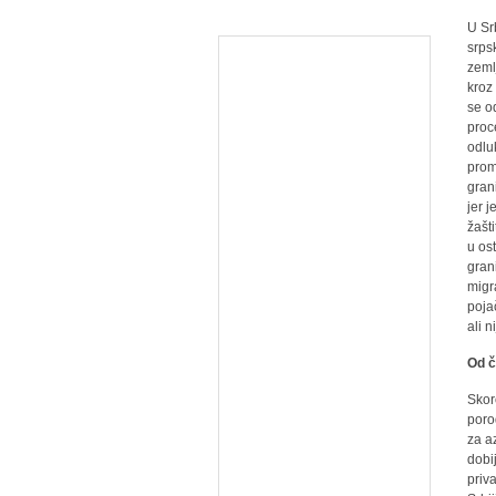
U Sr
srps
zeml
kroz
se o
proc
odlu
prom
gran
jer 
žašt
u os
gran
migr
poja
ali 
Od č
Skoro
poro
za a
dobi
priv