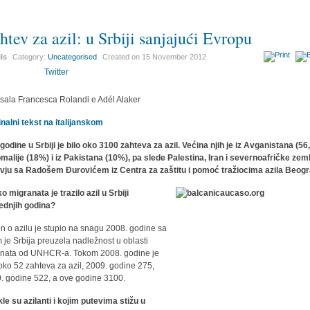
htev za azil: u Srbiji sanjajući Evropu
ils
Category:
Uncategorised
Created on
15 November 2012
Twitter
sala Francesca Rolandi e Adél Alaker
inalni tekst na italijanskom
godine u Srbiji je bilo oko 3100 zahteva za azil. Većina njih je iz Avganistana (56
omalije (18%) i iz Pakistana (10%), pa slede Palestina, Iran i severnoafričke zeml
rvju sa Radošem Đurovićem iz Centra za zaštitu i pomoć tražiocima azila Beog
ko migranata je trazilo azil u Srbiji
ednjih godina?
n o azilu je stupio na snagu 2008. godine sa
m je Srbija preuzela nadležnost u oblasti
anata od UNHCR-a. Tokom 2008. godine je
 oko 52 zahteva za azil, 2009. godine 275,
. godine 522, a ove godine 3100.
le su azilanti i kojim putevima stižu u