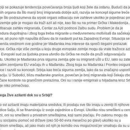
biji se pokazuje tendencija povećavanja broja ljudi koji žele da ostanu. Budući da je
kih organa da što manji broj imigranata dobije azil, razvija se koncept sigurne treće
je što podrazumeva da srpski organi odbacuju sve zahteve ukoliko je pojedinac p
 zemlje gde je mogao da traži azil ali nije, kao što su na primer Grčka i Makedonija.
dbacuje zahtev migranata, Centar za Azil podnosi žalbu sudu. Problem je da je
edura dugotrajna i zbog toga treba migrante u međuvremenu motivisati da sačekaj
ke, ali puno njih napušta državu da bi nastavili put ka Zapadnoj Evropi. Situacija se
enila sredinom ove godine jer Mađarska ima interese da spreči ilegalni prelazak
ice. Grčka nije više zemlja u koju druge evropske zemlje mogu da vrate tražioce az
je Evropski sud za ljudska prava utvrdio da Grčka ne može da pruži odgovarajuću
itu. Ukoliko je Mađarska prva sigurna zemlja gde su imigranti ušli u EU, iako su zat
talim zemljama EU vraćaju ih u Mađarsku. Zbog toga su Mađarska i Frontex osigura
ice i razvili su koncept- Srbija kao treća sigurna zemlja, tako da su značajno usporil
aciju. U Subotici, blizu mađarske granice, povećan je broj migranata koji čekaju zb
čane kontrole na graničnim prelazima. Oni su i ranije emigrirali u hiljadama kroz Sr
nije niko primećivao.
ega žive azilanti dok su u Srbiji?
 svi azilanti imaju materijalna sredstva; ili prodaju sve što imaju u zemlji ili njihove
dice šalju, ili se finansiraju iz svoje zajednice u Evropi. Ukoliko nisu smešteni u cen
zil, oni su smešteni u privatnim smeštajima, koji sami plaćaju. Po zakonu mogu da
ju socijalnu pomoć od države (oko 50-60 evra mesečno po glavi) ukoliko su u
atnom smeštaju, ali jako malo od njih je koristio ovu mogućnost jer smatraju da su u