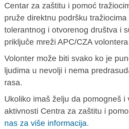
Centar za zaštitu i pomoć tražioci
pruže direktnu podršku tražiocima 
tolerantnog i otvorenog društva i 
priključe mreži APC/CZA volontera
Volonter može biti svako ko je pu
ljudima u nevolji i nema predrasuda
rasa.
Ukoliko imaš želju da pomogneš i 
aktivnosti Centra za zaštitu i po
nas za više informacija.