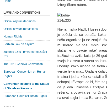
Home
izbegličkom rutom.
LAWS AND CONVENTIONS
Official asylum decisions
Official asylum regulations
Njena majka Nađib Huseini dovez
je počela da se porađa. Lekar
Human Rights
našu organizaciju ne znajući šta
Serbian Law on Asylum
muškarac. Na našu molbu kre
slučaj je u „svoje ruke" preu
Zakon o azilu i privremenoj zaštiti
tražiocima azila koja je 26-god
RS
svoja iskustva u suretu sa kultu
The 1951 Geneva Convention
ubeđuje kako ničega ne treba 
veruje lekarima... Onda je čula 
European Convention on Human
Rights
tri sina i jedna kćerka ostali u 
dokopaju Evrope, da bi, čim se po
Convention Relating to the Status
da je ova uplašena i stidljiva
of Stateless Persons
rešeno, a pojavila se i dr Drag
European Court of Human Rights
na svet stigla i mala Baharen. Z