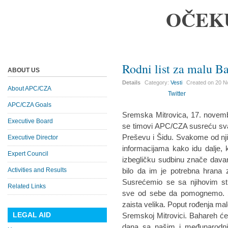
OČEK
Rodni list za malu B
ABOUT US
Details
Category:
Vesti
Created on
20 N
About APC/CZA
Twitter
APC/CZA Goals
Sremska Mitrovica, 17. novemb
Executive Board
se timovi APC/CZA susreću sv
Preševu i Šidu. Svakome od nji
Executive Director
informacijama kako idu dalje,
Expert Council
izbegličku sudbinu znače davanje
Activities and Results
bilo da im je potrebna hrana 
Susrećemio se sa njihovim st
Related Links
sve od sebe da pomognemo. Sa
zaista velika. Poput rođenja mal
LEGAL AID
Sremskoj Mitrovici. Bahareh će
dana sa našim i međunarodni