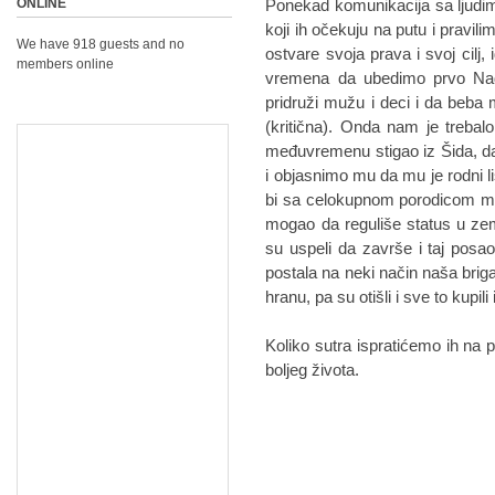
ONLINE
Ponekad komunikacija sa ljudim
koji ih očekuju na putu i pravil
We have 918 guests and no
ostvare svoja prava i svoj cilj, 
members online
vremena da ubedimo prvo Na
pridruži mužu i deci i da beba 
(kritična). Onda nam je treba
međuvremenu stigao iz Šida, d
i objasnimo mu da mu je rodni 
bi sa celokupnom porodicom mog
mogao da reguliše status u zeml
su uspeli da završe i taj posao
postala na neki način naša briga
hranu, pa su otišli i sve to kupili
Koliko sutra ispratićemo ih na p
boljeg života.