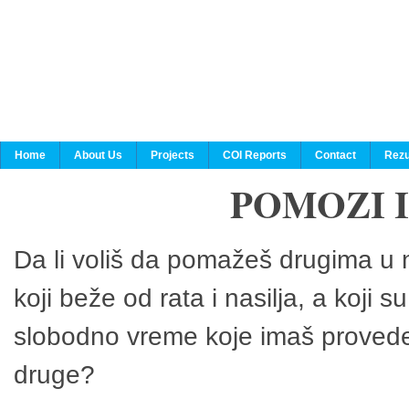
Home
About Us
Projects
COI Reports
Contact
Rezu
POMOZI 
Da li voliš da pomažeš drugima u n
koji beže od rata i nasilja, a koji 
slobodno vreme koje imaš provedeš
druge?