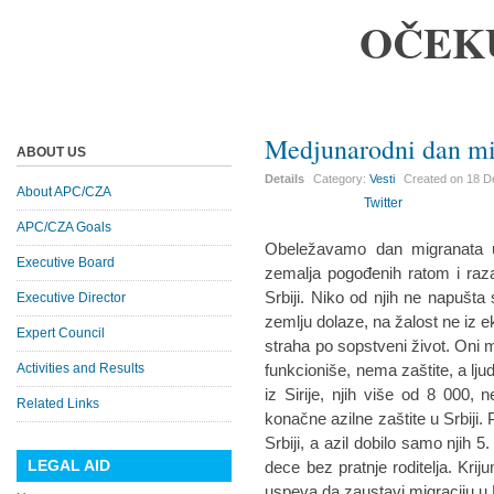
OČEK
Medjunarodni dan mi
ABOUT US
Details
Category:
Vesti
Created on
18 D
About APC/CZA
Twitter
APC/CZA Goals
Obeležavamo dan migranata u 
Executive Board
zemalja pogođenih ratom i razar
Srbiji. Niko od njih ne napušta
Executive Director
zemlju dolaze, na žalost ne iz e
Expert Council
straha po sopstveni život. Oni ma
Activities and Results
funkcioniše, nema zaštite, a lju
iz Sirije, njih više od 8 000, n
Related Links
konačne azilne zaštite u Srbiji. P
Srbiji, a azil dobilo samo njih 
LEGAL AID
dece bez pratnje roditelja. Krij
uspeva da zaustavi migraciju u 