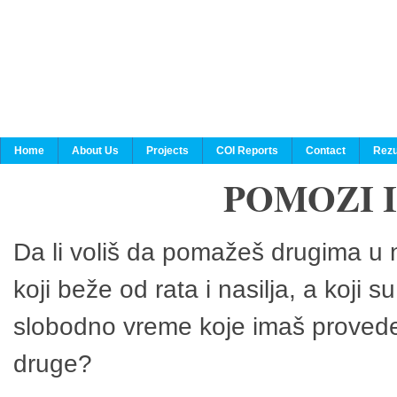
Home
About Us
Projects
COI Reports
Contact
Rezu
POMOZI 
Da li voliš da pomažeš drugima u n
koji beže od rata i nasilja, a koji 
slobodno vreme koje imaš provedeš
druge?