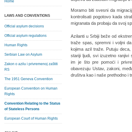
Home
Moramo biti svesni da migracij
LAWS AND CONVENTIONS
kontrolisati pogotovo kada stra
migranata da probaju da svoj s
Official asylum decisions
Official asylum regulations
Azilanti u Srbiji beže od ekstr
traže spas, spremni i voljni da
Human Rights
kojima azil traže. Putuju deca, 
Serbian Law on Asylum
stariji ljudi, svi izuzetno ranj
im je što pre pomoći i privre
Zakon o azilu i privremenoj zaštiti
obavezuju Ustav, zakoni, među
RS
društva kao i naše prethodno i t
The 1951 Geneva Convention
European Convention on Human
Rights
Convention Relating to the Status
of Stateless Persons
European Court of Human Rights