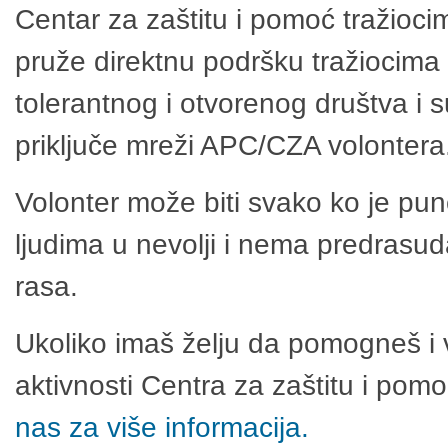
Centar za zaštitu i pomoć tražioci
pruže direktnu podršku tražiocima 
tolerantnog i otvorenog društva i 
priključe mreži APC/CZA volontera
Volonter može biti svako ko je pu
ljudima u nevolji i nema predrasuda
rasa.
Ukoliko imaš želju da pomogneš i 
aktivnosti Centra za zaštitu i po
nas za više informacija.