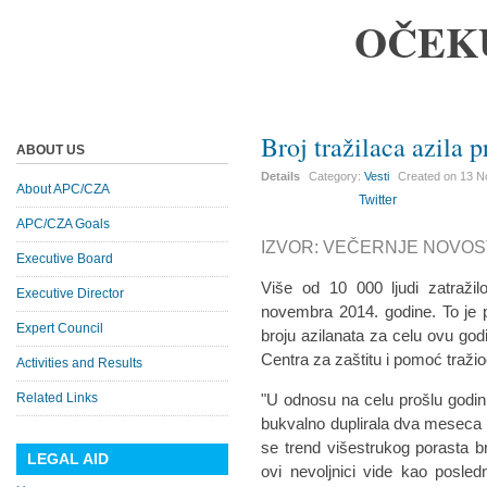
OČEK
Broj tražilaca azila 
ABOUT US
Details
Category:
Vesti
Created on
13 N
About APC/CZA
Twitter
APC/CZA Goals
IZVOR: VEČERNJE NOVOST
Executive Board
Više od 10 000 ljudi zatražil
Executive Director
novembra 2014. godine. To je 
Expert Council
broju azilanata za celu ovu godi
Centra za zaštitu i pomoć tražio
Activities and Results
Related Links
"U odnosu na celu prošlu godinu,
bukvalno duplirala dva meseca p
se trend višestrukog porasta bro
LEGAL AID
ovi nevoljnici vide kao posle