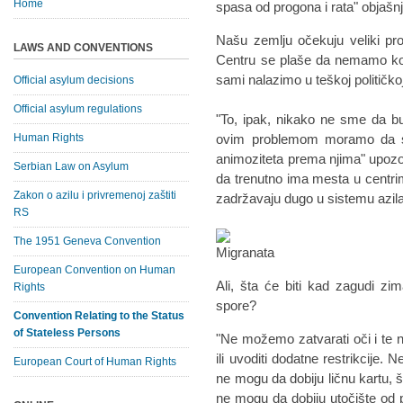
Home
spasa od progona i rata" objašn
Našu zemlju očekuju veliki pr
LAWS AND CONVENTIONS
Centru se plaše da nemamo kon
sami nalazimo u teškoj političkoj
Official asylum decisions
Official asylum regulations
"To, ipak, nikako ne sme da b
Human Rights
ovim problemom moramo da se 
animoziteta prema njima" upozor
Serbian Law on Asylum
da trenutno ima mesta u centrima
Zakon o azilu i privremenoj zaštiti
zadržavaju dugo u sistemu azila
RS
The 1951 Geneva Convention
European Convention on Human
Ali, šta će biti kad zagudi z
Rights
spore?
Convention Relating to the Status
of Stateless Persons
"Ne možemo zatvarati oči i te n
ili uvoditi dodatne restrikcije.
European Court of Human Rights
ne mogu da dobiju ličnu kartu, 
ne mogu da dobiju utočište od