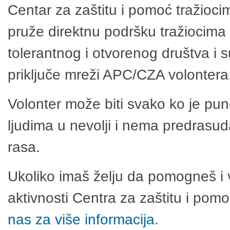
Centar za zaštitu i pomoć tražioci
pruže direktnu podršku tražiocima 
tolerantnog i otvorenog društva i 
priključe mreži APC/CZA volontera
Volonter može biti svako ko je pu
ljudima u nevolji i nema predrasuda
rasa.
Ukoliko imaš želju da pomogneš i 
aktivnosti Centra za zaštitu i po
nas za više informacija.