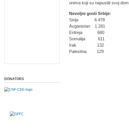
onima koji su napustili svoj do
Nevoljni gosti Srbije:
Sirija 6 478
Avganistan 1 281
Eritreja 680
Somalija 611
Irak 132
Palestina 129
DONATORS