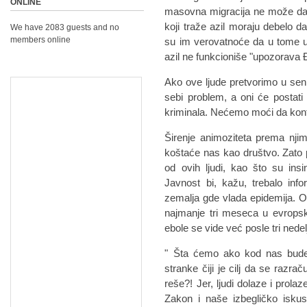
ONLINE
masovna migracija ne može da 
koji traže azil moraju debelo
We have 2083 guests and no
members online
su im verovatnoće da u tome
azil ne funkcioniše "upozorava 
Ako ove ljude pretvorimo u senk
sebi problem, a oni će postati 
kriminala. Nećemo moći da kontr
Širenje animoziteta prema njim
koštaće nas kao društvo. Zato 
od ovih ljudi, kao što su insi
Javnost bi, kažu, trebalo inf
zemalja gde vlada epidemija. O
najmanje tri meseca u evropsk
ebole se vide već posle tri nedel
" Šta ćemo ako kod nas bude 
stranke čiji je cilj da se razra
reše?! Jer, ljudi dolaze i prola
Zakon i naše izbegličko isku