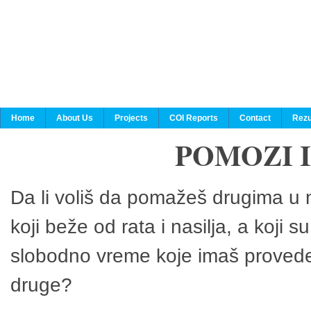
Home
About Us
Projects
COI Reports
Contact
Rezu
POMOZI 
Da li voliš da pomažeš drugima u n
koji beže od rata i nasilja, a koji 
slobodno vreme koje imaš provedeš
druge?