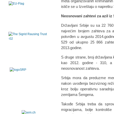
meta organizovanih kriminalnih 
ističe se u Izveštaju o napretku
Neosnovani zahtevi za azil iz 
Državljani Srbije su sa 22 76
najvećim brojem zahteva za a
potvrđen u avgustu 2014.godine
529 od ukupno 25 866 zahte
2013.godine.
S druge strane, broj državljana k
kao 2012. godine - 310, a 
neosnovanost zahteva.
Srbija mora da preduzme mer
nakon uvođenja bezviznog reži
kroz bolju operativnu saradnj
zemljama Šengena.
Takođe Srbija treba da spro
migracijama, bolje kontroliš