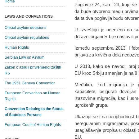
Home
Poglavlje 24, kao i 23, koje s
da bude otvoreno među prvima 
LAWS AND CONVENTIONS
da ta dva poglavlja budu otvoren
Official asylum decisions
U Izveštaju je ocenjeno da su
državni organi Srbije nastavili pr
Official asylum regulations
Human Rights
Između septembra 2013. i febr
prijava za krivična dela nedozvo
Serbian Law on Asylum
U 2013, kako se navodi, broj 
Zakon o azilu i privremenoj zaštiti
EU kroz Srbiju smanjen je na 8 
RS
The 1951 Geneva Convention
Međutim, kod migracija je p
kapacitete, osigurati dovoljan
European Convention on Human
izazovima migracija, kao i usme
Rights
ugroženih grupa.
Convention Relating to the Status
of Stateless Persons
Ukazuje se i na neophodnost bol
neregularnim migracijama, pos
European Court of Human Rights
usaglašavnje propisa u oblasti
EU.