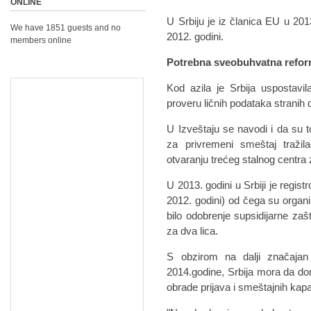
ONLINE
U Srbiju je iz članica EU u 20
We have 1851 guests and no
2012. godini.
members online
Potrebna sveobuhvatna refo
Kod azila je Srbija uspostavi
proveru ličnih podataka stranih d
U Izveštaju se navodi i da su 
za privremeni smeštaj tražil
otvaranju trećeg stalnog centra z
U 2013. godini u Srbiji je regis
2012. godini) od čega su organi 
bilo odobrenje supsidijarne zaš
za dva lica.
S obzirom na dalji značajan
2014.godine, Srbija mora da d
obrade prijava i smeštajnih kapa