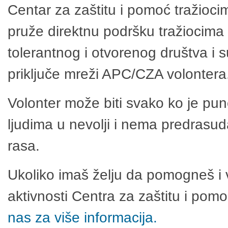
Centar za zaštitu i pomoć tražioci
pruže direktnu podršku tražiocima 
tolerantnog i otvorenog društva i 
priključe mreži APC/CZA volontera
Volonter može biti svako ko je pu
ljudima u nevolji i nema predrasuda
rasa.
Ukoliko imaš želju da pomogneš i 
aktivnosti Centra za zaštitu i po
nas za više informacija.