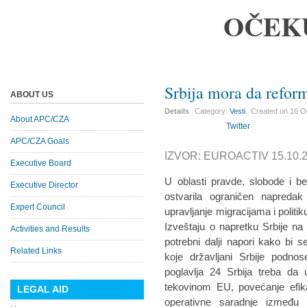
OČEK
Srbija mora da reform
ABOUT US
Details
Category:
Vesti
Created on
16 O
About APC/CZA
Twitter
APC/CZA Goals
IZVOR: EUROACTIV 15.10.2
Executive Board
U oblasti pravde, slobode i be
Executive Director
ostvarila ograničen napreda
Expert Council
upravljanje migracijama i politik
Izveštaju o napretku Srbije na
Activities and Results
potrebni dalji napori kako bi s
Related Links
koje državljani Srbije podn
poglavlja 24 Srbija treba da
tekovinom EU, povećanje efikas
LEGAL AID
operativne saradnje između 