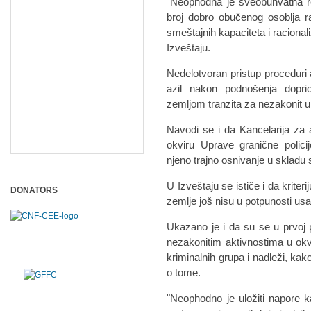
"Neophodna je sveobuhvatna re
broj dobro obučenog osoblja r
smeštajnih kapaciteta i racional
Izveštaju.
Nedelotvoran pristup proceduri 
azil nakon podnošenja doprio
zemljom tranzita za nezakonit 
Navodi se i da Kancelarija za 
okviru Uprave granične policij
njeno trajno osnivanje u skladu
U Izveštaju se ističe i da kriter
DONATORS
zemlje još nisu u potpunosti u
Ukazano je i da su se u prvoj po
nezakonitim aktivnostima u ok
kriminalnih grupa i nadleži, kak
o tome.
"Neophodno je uložiti napore k