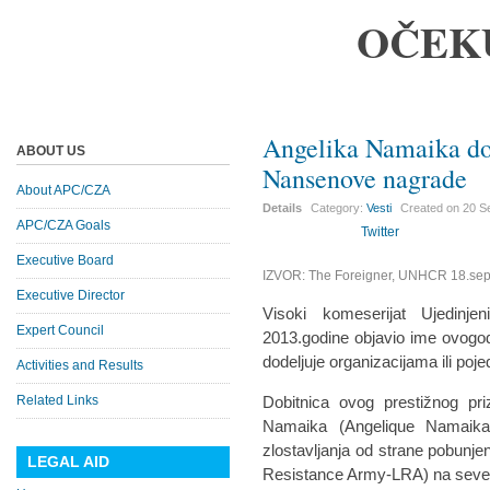
OČEK
Angelika Namaika do
ABOUT US
Nansenove nagrade
About APC/CZA
Details
Category:
Vesti
Created on
20 S
APC/CZA Goals
Twitter
Executive Board
IZVOR: The Foreigner, UNHCR 18.se
Executive Director
Visoki komeserijat Ujedinje
Expert Council
2013.godine objavio ime ovogo
dodeljuje organizacijama ili pojed
Activities and Results
Related Links
Dobitnica ovog prestižnog pri
Namaika (Angelique Namaika)
zlostavljanja od strane pobunj
LEGAL AID
Resistance Army-LRA) na seve