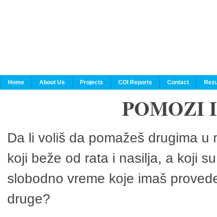
Home
About Us
Projects
COI Reports
Contact
Rezu
POMOZI 
Da li voliš da pomažeš drugima u n
koji beže od rata i nasilja, a koji 
slobodno vreme koje imaš provedeš
druge?