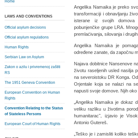
Home
Angelika Namaika je preko svog
transformaciji i obnavljanju ži
LAWS AND CONVENTIONS
isterane iz svojih domova 
pobunjenčke grupe LRA. Mnoge o
Official asylum decisions
premlaćivanja, silovanja i drugi
Official asylum regulations
Angelika Namaika je pomaga
Human Rights
određene zanate, da započnu mali
Serbian Law on Asylum
Najava dobitnice Nansenove na
Zakon o azilu i privremenoj zaštiti
životu raseljenih usled nasilj
RS
na severoistoku DR Konga. Od 20
The 1951 Geneva Convention
Orjentale koja se nalazi na s
napusti svoje domove. Njih oko 3
European Convention on Human
Rights
„Angelika Namaika je dokaz 
Convention Relating to the Status
veliku razliku u životima poro
of Stateless Persons
humanitarac", izjavio je Viso
Antonio Gutereš.
European Court of Human Rights
„Teško je i zamisliti koliko teš