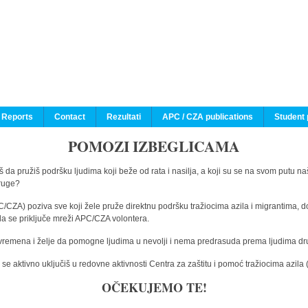
 Reports
Contact
Rezultati
APC / CZA publications
Student 
POMOZI IZBEGLICAMA
 da pružiš podršku ljudima koji beže od rata i nasilja, a koji su se na svom putu na
druge?
C/CZA) poziva sve koji žele pruže direktnu podršku tražiocima azila i migrantima, d
da se priključe mreži APC/CZA volontera.
vremena i želje da pomogne ljudima u nevolji i nema predrasuda prema ljudima drugi
e aktivno uključiš u redovne aktivnosti Centra za zaštitu i pomoć tražiocima azil
OČEKUJEMO TE!