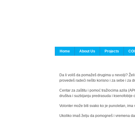
Home
About Us
Projects
COI
Da li voliš da pomažeš drugima u nevolji? Želiš
provedeš radeći nešto korisno i za sebe i za 
Centar za zaštitu i pomoć tražiocima azila (AP
društva i suzbijanju predrasuda i ksenofobije 
Volonter može biti svako ko je punoletan, ima 
Ukoliko imaš želju da pomogneš i vremena da s