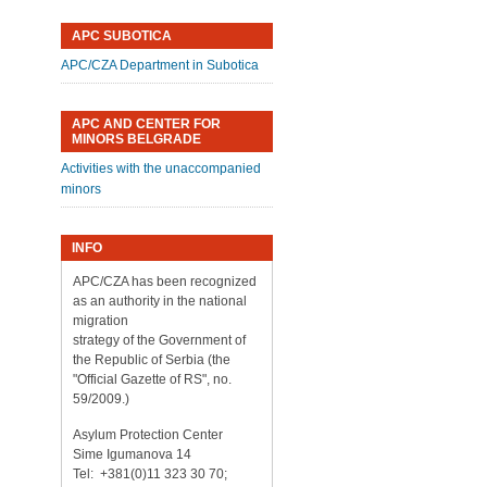
APC SUBOTICA
APC/CZA Department in Subotica
APC AND CENTER FOR
MINORS BELGRADE
Activities with the unaccompanied
minors
INFO
APC/CZA has been recognized
as an authority in the national
migration
strategy of the Government of
the Republic of Serbia (the
"Official Gazette of RS", no.
59/2009.)
Asylum Protection Center
Sime Igumanova 14
Tel: +381(0)11 323 30 70;