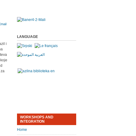
LANGUAGE
zil i
na
hteva
 koje
ed
 za
WORKSHOPS AND
INTEGRATION
Home