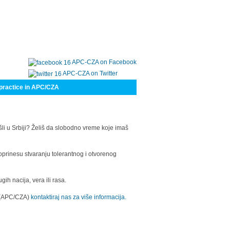
APC-CZA on Facebook
APC-CZA on Twitter
practice in APC/CZA
šli u Srbiji? Želiš da slobodno vreme koje imaš
oprinesu stvaranju tolerantnog i otvorenog
h nacija, vera ili rasa.
a (APC/CZA)
kontaktiraj nas za više informacija.