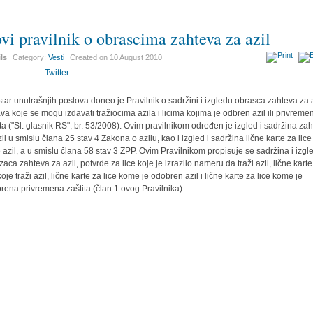
vi pravilnik o obrascima zahteva za azil
ils
Category:
Vesti
Created on
10 August 2010
Twitter
star unutrašnjih poslova doneo je Pravilnik o sadržini i izgledu obrasca zahteva za a
ava koje se mogu izdavati tražiocima azila i licima kojima je odbren azil ili privreme
ita ("Sl. glasnik RS", br. 53/2008). Ovim pravilnikom određen je izgled i sadržina za
zil u smislu člana 25 stav 4 Zakona o azilu, kao i izgled i sadržina lične karte za lice
e azil, a u smislu člana 58 stav 3 ZPP. Ovim Pravilnikom propisuje se sadržina i izgl
zaca zahteva za azil, potvrde za lice koje je izrazilo nameru da traži azil, lične karte
koje traži azil, lične karte za lice kome je odobren azil i lične karte za lice kome je
rena privremena zaštita (član 1 ovog Pravilnika).