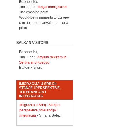
Economist,
Tim Judah-
Illegal immigration
The crossing point
Would-be immigrants to Europe
can go almost anywhere—for a
price
BALKAN VISITORS
Economist,
Tim Judah-
Asylum-seekers in
Serbia and Kosovo
Balkan visitors
IMIGRACIJA U SRBIJI:
STANJE I PERSPEKTIVE,
TOLERANCIJA I
INTEGRACIJA
Imigracija u Srbiji: Stanje i
perspektive, tolerancija i
integracija
- Mirjana Bobić