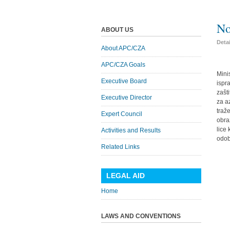
No
ABOUT US
Deta
About APC/CZA
APC/CZA Goals
Mini
Executive Board
ispr
zašt
Executive Director
za a
traž
Expert Council
obra
lice 
Activities and Results
odob
Related Links
LEGAL AID
Home
LAWS AND CONVENTIONS