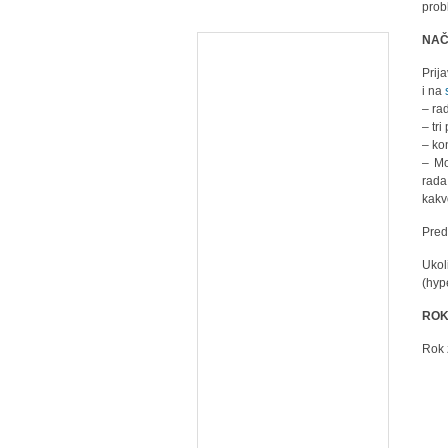
prob
NAČ
Prij
i na
– ra
– tr
– ko
– Mo
rada
kakv
Pred
Ukol
(hyp
ROK
Rok 