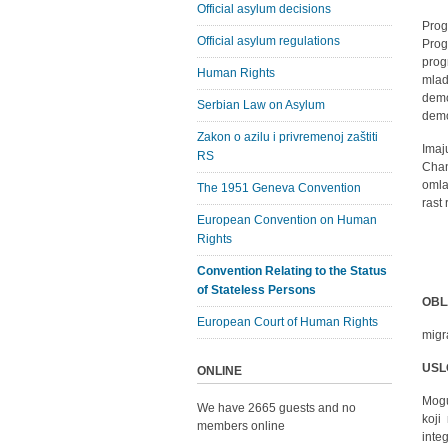
Official asylum decisions
Prog
Official asylum regulations
Prog
prog
Human Rights
mlad
demo
Serbian Law on Asylum
demo
Zakon o azilu i privremenoj zaštiti
Imaj
RS
Chan
omla
The 1951 Geneva Convention
rast
European Convention on Human
Rights
Convention Relating to the Status
of Stateless Persons
OBL
European Court of Human Rights
migr
USL
ONLINE
Mogu
We have 2665 guests and no
koji
members online
inte