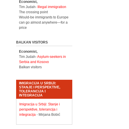
Economist,
Tim Judah-
Illegal immigration
The crossing point
Would-be immigrants to Europe
can go almost anywhere—for a
price
BALKAN VISITORS
Economist,
Tim Judah-
Asylum-seekers in
Serbia and Kosovo
Balkan visitors
IMIGRACIJA U SRBIJI:
STANJE I PERSPEKTIVE,
TOLERANCIJA I
INTEGRACIJA
Imigracija u Srbiji: Stanje i
perspektive, tolerancija i
integracija
- Mirjana Bobić