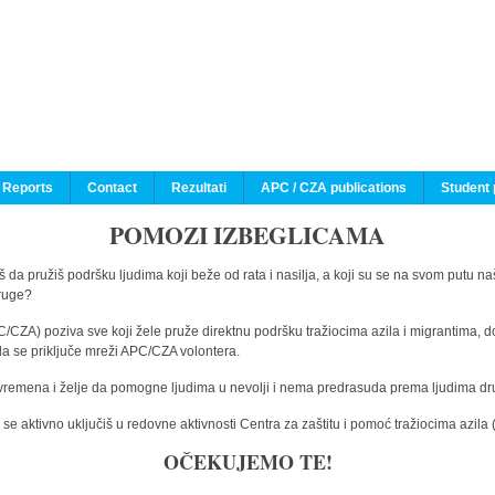
 Reports
Contact
Rezultati
APC / CZA publications
Student 
POMOZI IZBEGLICAMA
 da pružiš podršku ljudima koji beže od rata i nasilja, a koji su se na svom putu na
druge?
C/CZA) poziva sve koji žele pruže direktnu podršku tražiocima azila i migrantima, d
da se priključe mreži APC/CZA volontera.
vremena i želje da pomogne ljudima u nevolji i nema predrasuda prema ljudima drugi
e aktivno uključiš u redovne aktivnosti Centra za zaštitu i pomoć tražiocima azil
OČEKUJEMO TE!