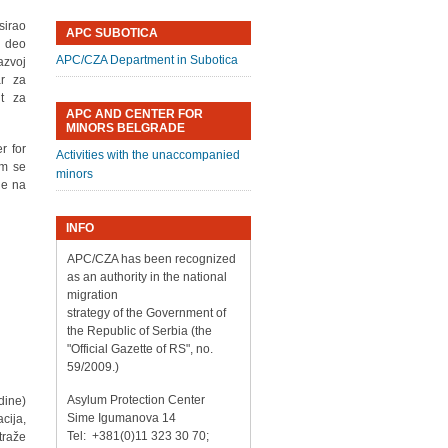
sirao
APC SUBOTICA
e deo
APC/CZA Department in Subotica
azvoj
ar za
ut za
APC AND CENTER FOR
MINORS BELGRADE
r for
Activities with the unaccompanied
im se
minors
je na
INFO
APC/CZA has been recognized
as an authority in the national
migration
strategy of the Government of
the Republic of Serbia (the
"Official Gazette of RS", no.
59/2009.)
Asylum Protection Center
dine)
Sime Igumanova 14
cija,
Tel: +381(0)11 323 30 70;
traže