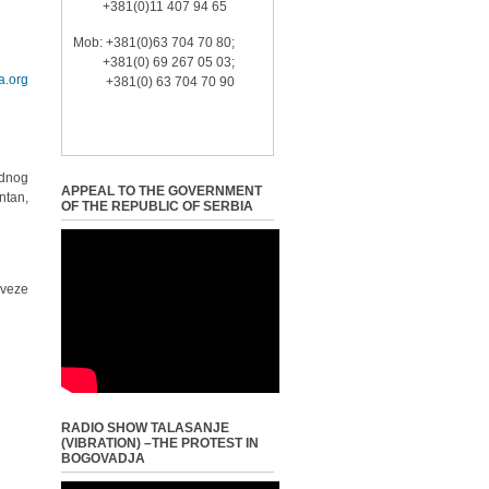
+381(0)11 407 94 65
Mob: +381(0)63 704 70 80;
+381(0) 69 267 05 03;
a.org
+381(0) 63 704 70 90
odnog
APPEAL TO THE GOVERNMENT
ntan,
OF THE REPUBLIC OF SERBIA
rveze
RADIO SHOW TALASANJE
(VIBRATION) –THE PROTEST IN
BOGOVADJA