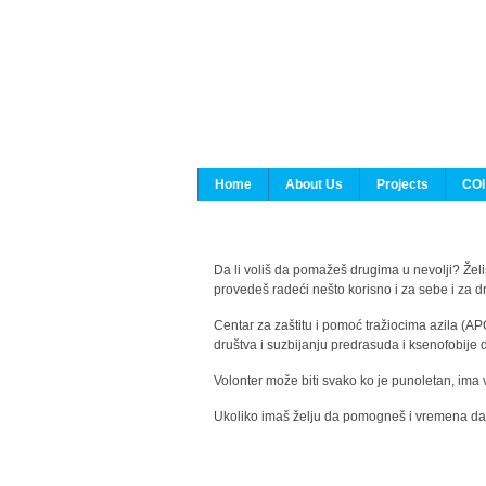
Home
About Us
Projects
COI
Da li voliš da pomažeš drugima u nevolji? Želiš
provedeš radeći nešto korisno i za sebe i za 
Centar za zaštitu i pomoć tražiocima azila (AP
društva i suzbijanju predrasuda i ksenofobije 
Volonter može biti svako ko je punoletan, ima 
Ukoliko imaš želju da pomogneš i vremena da s