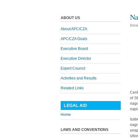
Na
ABOUT US
Deta
About APC/CZA
APC/CZA Goals
Executive Board
Executive Director
Expert Council
Activities and Results
Related Links
Cent
of S
nagr
LEGAL AID
napi
Home
Izab
nagr
LAWS AND CONVENTIONS
unap
izbo