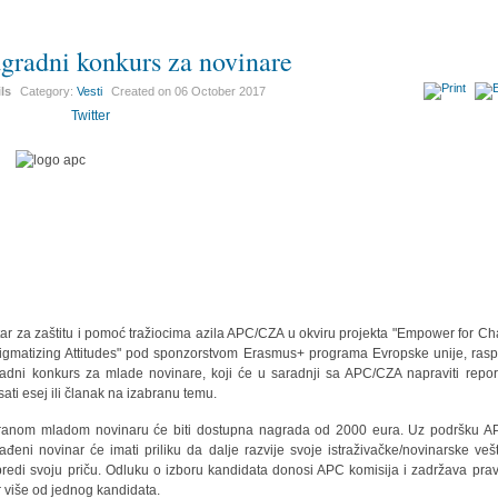
gradni konkurs za novinare
ils
Category:
Vesti
Created on
06 October 2017
Twitter
ar za zaštitu i pomoć tražiocima azila APC/CZA u okviru projekta "Empower for C
tigmatizing Attitudes" pod sponzorstvom Erasmus+ programa Evropske unije, rasp
adni konkurs za mlade novinare, koji će u saradnji sa APC/CZA napraviti repor
sati esej ili članak na izabranu temu.
ranom mladom novinaru će biti dostupna nagrada od 2000 eura. Uz podršku A
ađeni novinar će imati priliku da dalje razvije svoje istraživačke/novinarske vešt
redi svoju priču. Odluku o izboru kandidata donosi APC komisija i zadržava pra
r više od jednog kandidata.