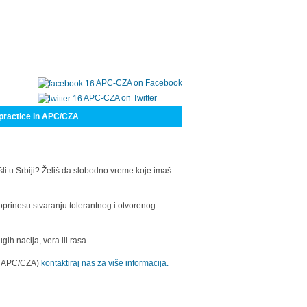
APC-CZA on Facebook
APC-CZA on Twitter
practice in APC/CZA
šli u Srbiji? Želiš da slobodno vreme koje imaš
oprinesu stvaranju tolerantnog i otvorenog
h nacija, vera ili rasa.
a (APC/CZA)
kontaktiraj nas za više informacija.