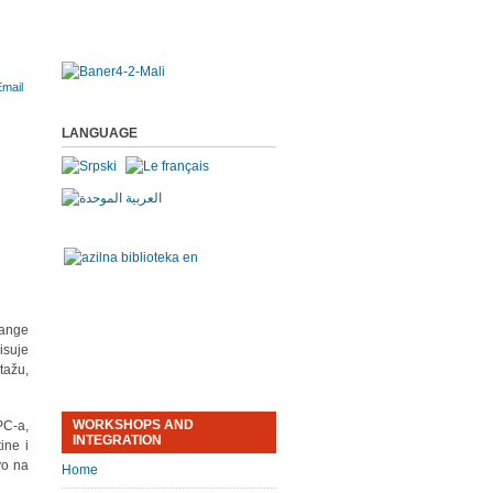
LANGUAGE
hange
isuje
tažu,
WORKSHOPS AND
PC-a,
INTEGRATION
ine i
vo na
Home