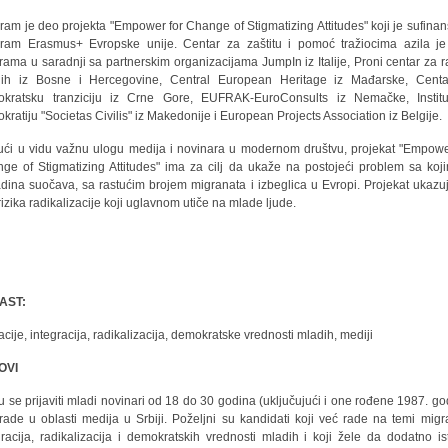
ram je deo projekta "Empower for Change of Stigmatizing Attitudes" koji je sufinan
ram Erasmus+ Evropske unije. Centar za zaštitu i pomoć tražiocima azila j
rama u saradnji sa partnerskim organizacijama JumpIn iz Italije, Proni centar za r
ih iz Bosne i Hercegovine, Central European Heritage iz Mađarske, Cent
kratsku tranziciju iz Crne Gore, EUFRAK-EuroConsults iz Nemačke, Instit
kratiju "Societas Civilis" iz Makedonije i European Projects Association iz Belgije.
ući u vidu važnu ulogu medija i novinara u modernom društvu, projekat "Empowe
ge of Stigmatizing Attitudes" ima za cilj da ukaže na postojeći problem sa koj
dina suočava, sa rastućim brojem migranata i izbeglica u Evropi. Projekat ukazu
 rizika radikalizacije koji uglavnom utiče na mlade ljude.
AST:
acije, integracija, radikalizacija, demokratske vrednosti mladih, mediji
OVI
 se prijaviti mladi novinari od 18 do 30 godina (uključujući i one rođene 1987. go
 rade u oblasti medija u Srbiji. Poželjni su kandidati koji već rade na temi migra
gracija, radikalizacija i demokratskih vrednosti mladih i koji žele da dodatno is