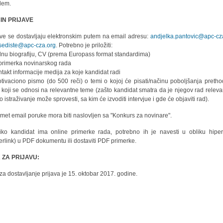
lem.
IN PRIJAVE
ave se dostavljaju elektronskim putem na email adresu:
andjelka.pantovic@apc-cz
sediste@apc-cza.org
. Potrebno je priložiti:
dnu biografiju, CV (prema Europass format standardima)
i primerka novinarskog rada
ntakt informacije medija za koje kandidat radi
tivaciono pismo (do 500 reči) o temi o kojoj će pisati/načinu poboljšanja preth
 koji se odnosi na relevantne teme (zašto kandidat smatra da je njegov rad releva
o istraživanje može sprovesti, sa kim će izvoditi intervjue i gde će objaviti rad).
met email poruke mora biti naslovljen sa "Konkurs za novinare".
iko kandidat ima online primerke rada, potrebno ih je navesti u obliku hipe
erlink) u PDF dokumentu ili dostaviti PDF primerke.
 ZA PRIJAVU:
za dostavljanje prijava je 15. oktobar 2017. godine.