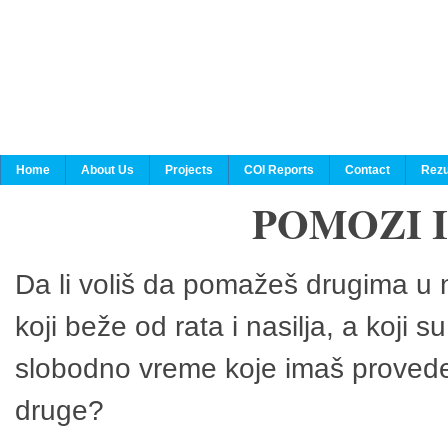
Home
About Us
Projects
COI Reports
Contact
Rezu
POMOZI 
Da li voliš da pomažeš drugima u n
koji beže od rata i nasilja, a koji 
slobodno vreme koje imaš provedeš
druge?