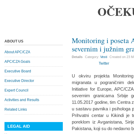
OČEK
Monitoring i poset
ABOUT US
severnim i južnim g
About APC/CZA
Details
Category:
Vesti
Created on
23 M
APC/CZA Goals
Twitter
Executive Board
U okviru projekta Monitoring
Executive Director
migranata u pograničnim del
Initiative for Europe, APC/CZA 
Expert Council
severnim granicama Srbije gd
Activities and Results
11.05.2017 godine, tim Centra z
u sastavu pavnika i psihologa p
Related Links
Prihvatni centar u Kikindi je 
poreklom iz Avganistana, Sirij
LEGAL AID
Pakistana, koji su do nedavno 