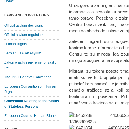
Home
U razgovoru sa migrantima koj
informacija o nedostatku sreds
LAWS AND CONVENTIONS
tamo borave. Posebno je zabrin
Centru boravi veliki broj mal
Official asylum decisions
mogu da obezbede uslove za nj
Official asylum regulations
Zatečeni migranti su u razgov
Human Rights
kontradiktorne informacije od 
Serbian Law on Asylum
Centru te su mnoga lica zbunj
mnogo a odgovora na svoj status
Zakon o azilu i privremenoj zaštiti
RS
Migranti su tokom posete tima
imali su veliki broj pitanja 
The 1951 Geneva Convention
psihološkom pomoći, te je psih
European Convention on Human
osnažio tražioce azila koji 
Rights
kontinuiranim posetama Prih
Convention Relating to the Status
osnaživanja trazioca azila i mig
of Stateless Persons
European Court of Human Rights