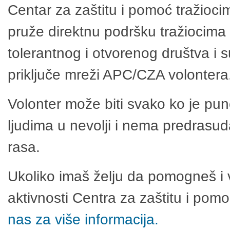
Centar za zaštitu i pomoć tražioci
pruže direktnu podršku tražiocima 
tolerantnog i otvorenog društva i 
priključe mreži APC/CZA volontera
Volonter može biti svako ko je pu
ljudima u nevolji i nema predrasuda
rasa.
Ukoliko imaš želju da pomogneš i 
aktivnosti Centra za zaštitu i po
nas za više informacija.