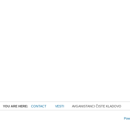
YOU ARE HERE:
CONTACT
VESTI
AVGANISTANCI ČISTE KLADOVO
Powe