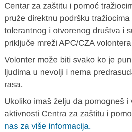
Centar za zaštitu i pomoć tražioci
pruže direktnu podršku tražiocima 
tolerantnog i otvorenog društva i 
priključe mreži APC/CZA volontera
Volonter može biti svako ko je pu
ljudima u nevolji i nema predrasuda
rasa.
Ukoliko imaš želju da pomogneš i 
aktivnosti Centra za zaštitu i po
nas za više informacija.