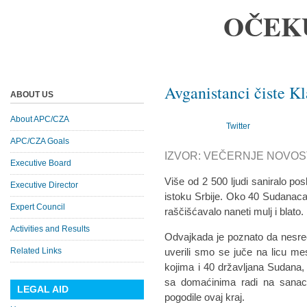
OČEK
Avganistanci čiste K
ABOUT US
About APC/CZA
Twitter
APC/CZA Goals
IZVOR: VEČERNJE NOVOSTI
Executive Board
Više od 2 500 ljudi saniralo po
Executive Director
istoku Srbije. Oko 40 Sudanaca
Expert Council
raščišćavalo naneti mulj i blato.
Activities and Results
Odvajkada je poznato da nesreće 
Related Links
uverili smo se juče na licu me
kojima i 40 državljana Sudana, N
sa domaćinima radi na sanacij
LEGAL AID
pogodile ovaj kraj.