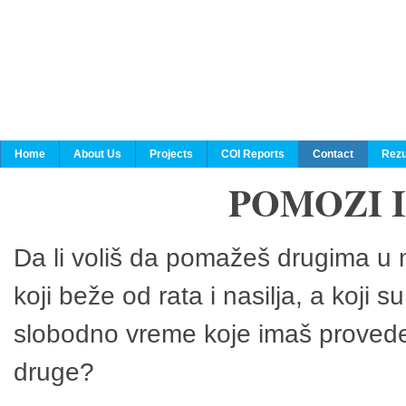
Home
About Us
Projects
COI Reports
Contact
Rezu
POMOZI 
Da li voliš da pomažeš drugima u n
koji beže od rata i nasilja, a koji 
slobodno vreme koje imaš provedeš
druge?