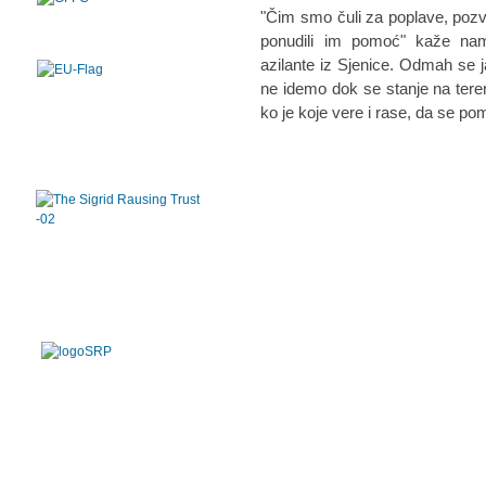
"Čim smo čuli za poplave, pozva
ponudili im pomoć" kaže nam
azilante iz Sjenice. Odmah se j
ne idemo dok se stanje na terenu
ko je koje vere i rase, da se p