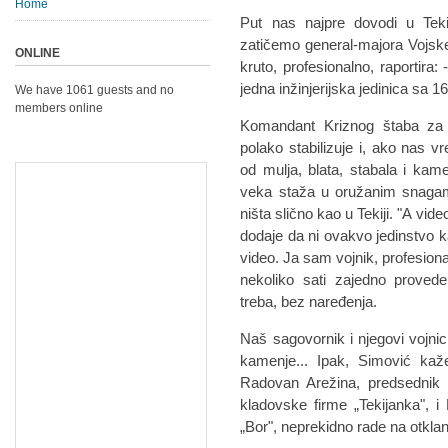
Home
Put nas najpre dovodi u Teki
zatičemo general-majora Vojske
ONLINE
kruto, profesionalno, raportira:
jedna inžinjerijska jedinica sa 1
We have 1061 guests and no
members online
Komandant Kriznog štaba za 
polako stabilizuje i, ako nas v
od mulja, blata, stabala i kame
veka staža u oružanim snagama
ništa slično kao u Tekiji. "A vi
dodaje da ni ovakvo jedinstvo 
video. Ja sam vojnik, profesion
nekoliko sati zajedno proved
treba, bez naređenja.
Naš sagovornik i njegovi vojnici 
kamenje... Ipak, Simović kaže
Radovan Arežina, predsednik o
kladovske firme „Tekijanka", i
„Bor", neprekidno rade na otkla