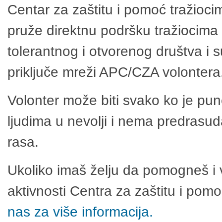
Centar za zaštitu i pomoć tražioci
pruže direktnu podršku tražiocima 
tolerantnog i otvorenog društva i 
priključe mreži APC/CZA volontera
Volonter može biti svako ko je pu
ljudima u nevolji i nema predrasuda
rasa.
Ukoliko imaš želju da pomogneš i 
aktivnosti Centra za zaštitu i po
nas za više informacija.