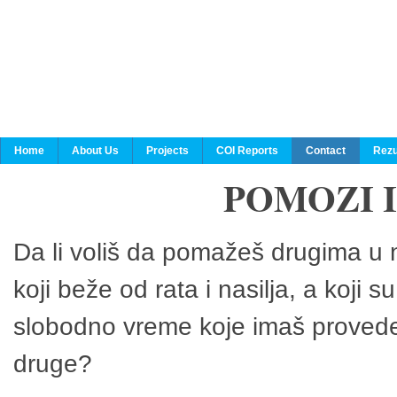
Home
About Us
Projects
COI Reports
Contact
Rezu
POMOZI 
Da li voliš da pomažeš drugima u n
koji beže od rata i nasilja, a koji 
slobodno vreme koje imaš provedeš
druge?