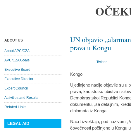
OČEK
UN objavio „alarmanta
ABOUT US
prava u Kongu
About APC/CZA
APC/CZA Goals
Twitter
Executive Board
Kongo.
Executive Director
Ujedinjene nacije objavile su u 
Expert Council
prava, kao što su ubistva i sil
Demokrastskoj Republici Kong
Activities and Results
dokumentu, „sa detaljnim, kredi
Related Links
diplomata iz Konga.
Nacrt izveštaja, pod nazivom „M
LEGAL AID
čovečnosti počinjene u Kongu u