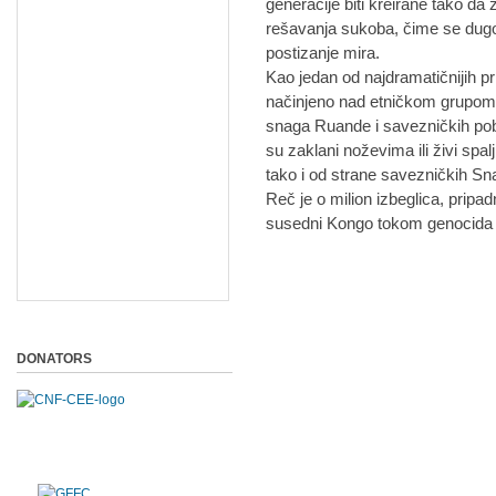
generacije biti kreirane tako da
rešavanja sukoba, čime se dug
postizanje mira.
Kao jedan od najdramatičnijih pr
načinjeno nad etničkom grupom 
snaga Ruande i savezničkih pobu
su zaklani noževima ili živi sp
tako i od strane savezničkih 
Reč je o milion izbeglica, pripad
susedni Kongo tokom genocida u
DONATORS