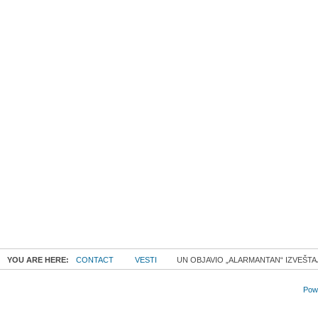
YOU ARE HERE:
CONTACT
VESTI
UN OBJAVIO „ALARMANTAN“ IZVEŠTA
Powe