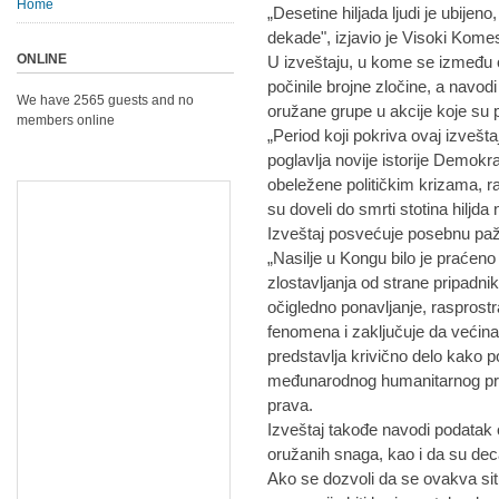
Home
„Desetine hiljada ljudi je ubije
dekade", izjavio je Visoki Kome
ONLINE
U izveštaju, u kome se između 
počinile brojne zločine, a nav
We have 2565 guests and no
oružane grupe u akcije koje su p
members online
„Period koji pokriva ovaj izvešta
poglavlja novije istorije Demok
obeležene političkim krizama, r
su doveli do smrti stotina hiljda 
Izveštaj posvećuje posebnu paž
„Nasilje u Kongu bilo je praćeno
zlostavljanja od strane pripadni
očigledno ponavljanje, rasprost
fenomena i zaključuje da većina 
predstavlja krivično delo kak
međunarodnog humanitarnog pra
prava.
Izveštaj takođe navodi podatak
oružanih snaga, kao i da su deca
Ako se dozvoli da se ovakva situ