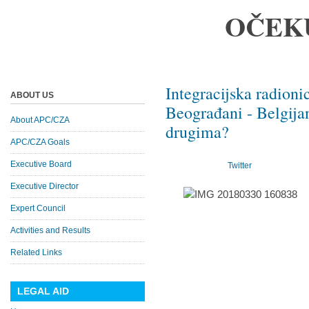
OČEK
Integracijska radioni
ABOUT US
Beograđani - Belgijan
About APC/CZA
drugima?
APC/CZA Goals
Executive Board
Twitter
Executive Director
Expert Council
Activities and Results
Related Links
LEGAL AID