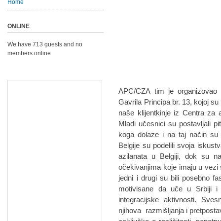
Home
ONLINE
We have 713 guests and no
members online
APC/CZA tim je organizovao in
Gavrila Principa br. 13, kojoj su 
naše klijentkinje iz Centra za 
Mladi učesnici su postavljali p
koga dolaze i na taj način su 
Belgije su podelili svoja iskust
azilanata u Belgiji, dok su n
očekivanjima koje imaju u vezi sa
jedni i drugi su bili posebno f
motivisane da uče u Srbiji i
integracijske aktivnosti. Sve
njihova razmišljanja i pretpostav