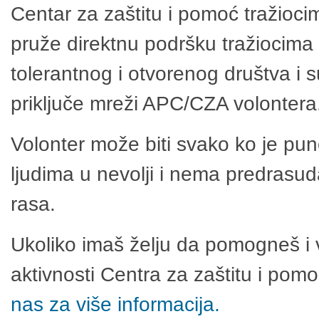
Centar za zaštitu i pomoć tražioci
pruže direktnu podršku tražiocima 
tolerantnog i otvorenog društva i 
priključe mreži APC/CZA volontera
Volonter može biti svako ko je pu
ljudima u nevolji i nema predrasuda
rasa.
Ukoliko imaš želju da pomogneš i 
aktivnosti Centra za zaštitu i po
nas za više informacija.