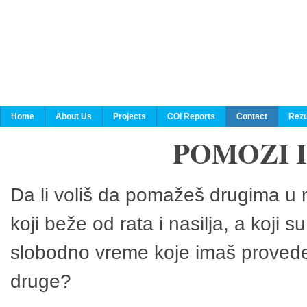
Home
About Us
Projects
COI Reports
Contact
Rezu
POMOZI 
Da li voliš da pomažeš drugima u n
koji beže od rata i nasilja, a koji 
slobodno vreme koje imaš provedeš
druge?