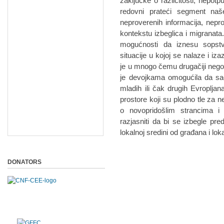
zaključke o različitosti, nepo
redovni prateći segment naš
neproverenih informacija, nepr
kontekstu izbeglica i migranata
mogućnosti da iznesu sopstv
situacije u kojoj se nalaze i iz
je u mnogo čemu drugačiji nego
je devojkama omogućila da sagl
mladih ili čak drugih Evroplja
prostore koji su plodno tle za
o novopridošlim strancima i
razjasniti da bi se izbegle pre
lokalnoj sredini od građana i lok
DONATORS