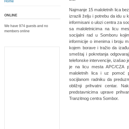
Home
Najmanje 15 maloletnih lica bez
ONLINE
izrazili želju i potrebu da idu
informisani o ulozi centra za so
We have 974 guests and no
sa maloletnicima na licu me
members online
socijalni rad u Somboru kojim
informicije o imenima i broju ma
kojem borave i tražio da izađ
smeštaj i pokretanja odgovar
telefonske intervencije, izašao j
je na licu mesta APC/CZA pr
maloletnih lica i uz pomoć 
socijlanom radniku da preduz
obližnji prihvatni centar. 
predstavnicima uprave prihvan
Tranzitnog centra Sombor.