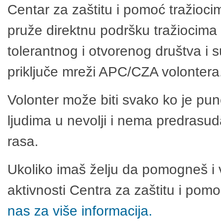
Centar za zaštitu i pomoć tražioci
pruže direktnu podršku tražiocima 
tolerantnog i otvorenog društva i 
priključe mreži APC/CZA volontera
Volonter može biti svako ko je pu
ljudima u nevolji i nema predrasuda
rasa.
Ukoliko imaš želju da pomogneš i 
aktivnosti Centra za zaštitu i po
nas za više informacija.