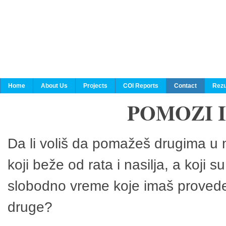
Home
About Us
Projects
COI Reports
Contact
Rezu
POMOZI 
Da li voliš da pomažeš drugima u n
koji beže od rata i nasilja, a koji 
slobodno vreme koje imaš provedeš
druge?