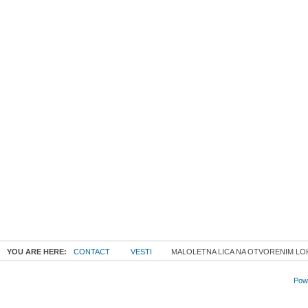
YOU ARE HERE:
CONTACT
VESTI
MALOLETNA LICA NA OTVORENIM LO
Powe