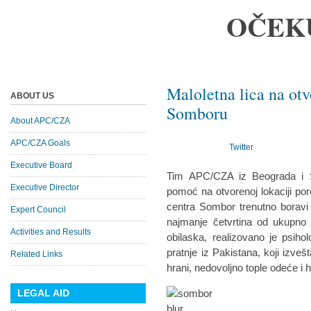
OČEK
Maloletna lica na ot
ABOUT US
Somboru
About APC/CZA
APC/CZA Goals
Twitter
Executive Board
Tim APC/CZA iz Beograda i Su
Executive Director
pomoć na otvorenoj lokaciji por
centra Sombor trenutno boravi 
Expert Council
najmanje četvrtina od ukupno 
Activities and Results
obilaska, realizovano je psih
pratnje iz Pakistana, koji izve
Related Links
hrani, nedovoljno tople odeće i h
LEGAL AID