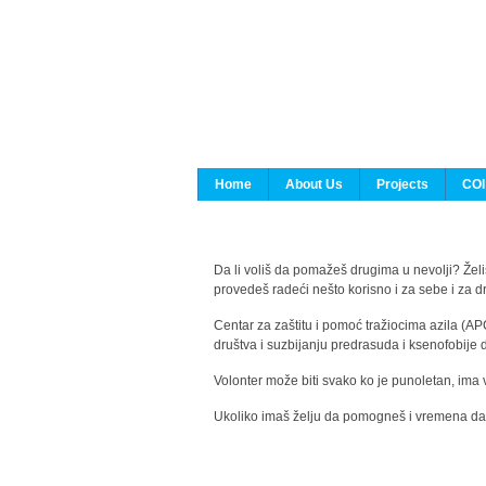
Home
About Us
Projects
COI
Da li voliš da pomažeš drugima u nevolji? Želiš
provedeš radeći nešto korisno i za sebe i za 
Centar za zaštitu i pomoć tražiocima azila (AP
društva i suzbijanju predrasuda i ksenofobije 
Volonter može biti svako ko je punoletan, ima 
Ukoliko imaš želju da pomogneš i vremena da s