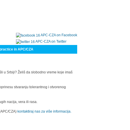
APC-CZA on Facebook
APC-CZA on Twitter
practice in APC/CZA
šli u Srbiji? Želiš da slobodno vreme koje imaš
oprinesu stvaranju tolerantnog i otvorenog
h nacija, vera ili rasa.
a (APC/CZA)
kontaktiraj nas za više informacija.