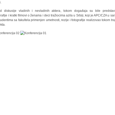
i.
d diskusije vladinih i nevladinih aktera, tokom događaja su bile predstav
rafije i kratki filmovi o ženama i deci tražiocima azila u Srbiji, koji je APC/CZA u sa
tudentima sa fakultela primenjen umetnosti, rezije i fotografije realizovao tokom tra
ekta.