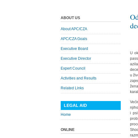
Od
ABOUT US
de
About APC/CZA
APC/CZA Goals
Executive Board
U ok
Executive Director
pass
azil
Expert Council
dece
u ži
Activities and Results
zaje
žena
Related Links
kara
Veći
LEGAL AID
njih
i ps
Home
prob
proc
ONLINE
Shod
razm