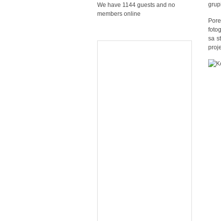
grup
We have 1144 guests and no
members online
Pore
fotog
sa s
proj