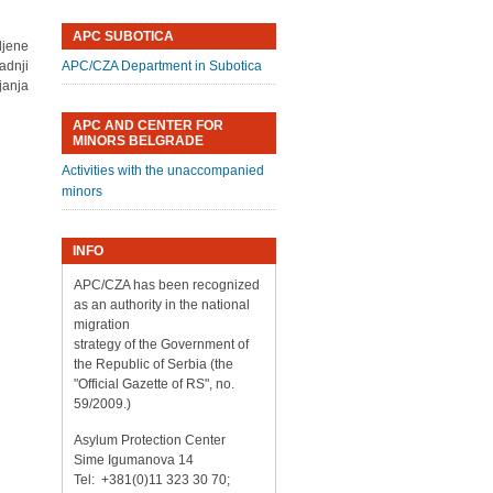
APC SUBOTICA
ljene
radnji
APC/CZA Department in Subotica
janja
APC AND CENTER FOR
MINORS BELGRADE
Activities with the unaccompanied
minors
INFO
APC/CZA has been recognized
as an authority in the national
migration
strategy of the Government of
the Republic of Serbia (the
"Official Gazette of RS", no.
59/2009.)
Asylum Protection Center
Sime Igumanova 14
Tel: +381(0)11 323 30 70;