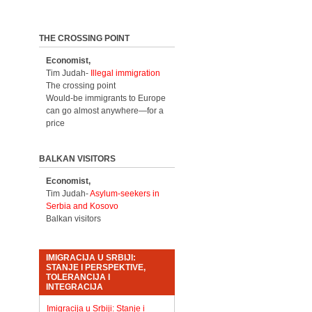
THE CROSSING POINT
Economist,
Tim Judah-
Illegal immigration
The crossing point
Would-be immigrants to Europe
can go almost anywhere—for a
price
BALKAN VISITORS
Economist,
Tim Judah-
Asylum-seekers in
Serbia and Kosovo
Balkan visitors
IMIGRACIJA U SRBIJI:
STANJE I PERSPEKTIVE,
TOLERANCIJA I
INTEGRACIJA
Imigracija u Srbiji: Stanje i