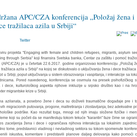
ržana APC/CZA konferencija „Položaj žena i
ce tražilaca azila u Srbiji“
Twitter
viru projekta "Engaging with female and children refugees, migrants, asylum se
ing through Serbia" koji finansira Svetska banka, Centar za zaštitu i pomoć traži
a (APC/CZA) je u četvrtak 22.6.2017. godine organizovao konferenciju „Položaj ž
 tražilaca azila u Srbiji" na kojoj se diskutovalo o uključivanju žena i dece tražilaca 
vot u Srbiji, poput uključivanja u sistem obrazovanja i vaspitanja, i interakcije sa lok
dnicama. Pored navedenog, konferencija se osvrnula na presek psihofizičkog s
 i dece, kulturološkog aspekta njihove inkluzije u srpsko društvo kao i na hro
kter migrantske krize u Srbiji.
na azilanata, a posebno žene i deca su doživeli traumatične događaje pre i 
ovih migracionih putovanja, progone, maltretiranja i zlostavljanja, bez adekvatne p
ihološke podrške. Kao rezultat toga, mnogi od njih imaju složene fizičke i men
leme koji su počeli da se manifestuju tokom tekuće "karantin" faze čime se ogran
es zaceljenja žena i dece i ograničava njihova interakcija sa lokalnim zajedni
no tome, predstavnici vladinog i nevladinog sektora su tokom spomenute konfere
enili iskustva, komentare i predstavili planove daljeg delovanja kako pomoći ci