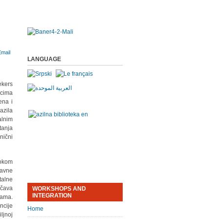
LANGUAGE
ekers
ocima
ena i
azila
alnim
tanja
nični
tokom
ravne
talne
ičava
WORKSHOPS AND
INTEGRATION
cama.
ncije
Home
ljnoj