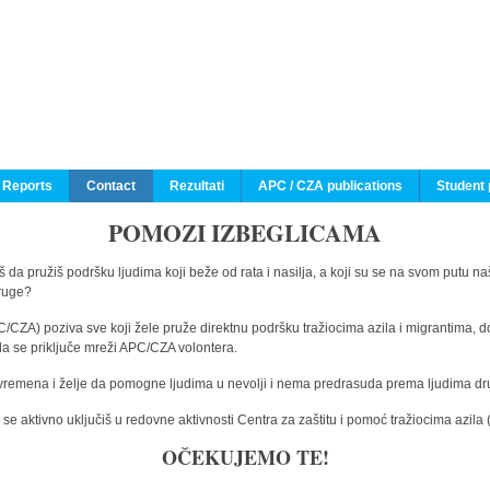
 Reports
Contact
Rezultati
APC / CZA publications
Student 
POMOZI IZBEGLICAMA
 da pružiš podršku ljudima koji beže od rata i nasilja, a koji su se na svom putu na
druge?
C/CZA) poziva sve koji žele pruže direktnu podršku tražiocima azila i migrantima, d
da se priključe mreži APC/CZA volontera.
vremena i želje da pomogne ljudima u nevolji i nema predrasuda prema ljudima drugi
e aktivno uključiš u redovne aktivnosti Centra za zaštitu i pomoć tražiocima azil
OČEKUJEMO TE!