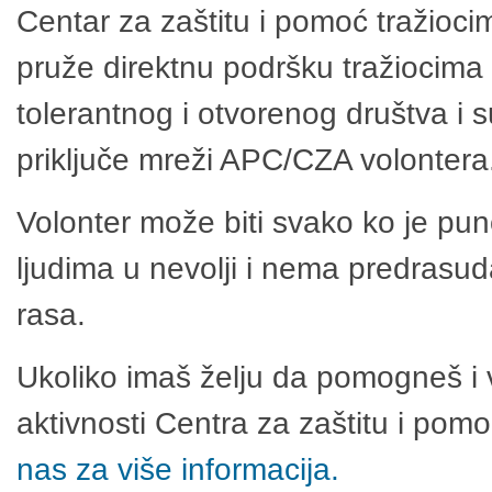
Centar za zaštitu i pomoć tražioci
pruže direktnu podršku tražiocima 
tolerantnog i otvorenog društva i 
priključe mreži APC/CZA volontera
Volonter može biti svako ko je pu
ljudima u nevolji i nema predrasuda
rasa.
Ukoliko imaš želju da pomogneš i 
aktivnosti Centra za zaštitu i po
nas za više informacija.