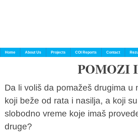
Home
About Us
Projects
COI Reports
Contact
Rezu
POMOZI 
Da li voliš da pomažeš drugima u n
koji beže od rata i nasilja, a koji 
slobodno vreme koje imaš provedeš
druge?