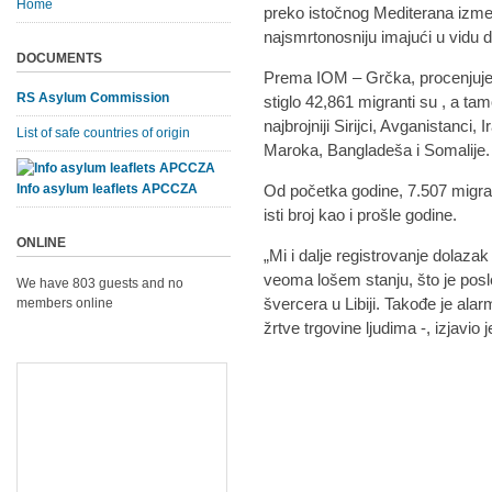
Home
preko istočnog Mediterana izmeđ
najsmrtonosniju imajući u vidu d
DOCUMENTS
Prema IOM – Grčka, procenjuje 
RS Asylum Commission
stiglo 42,861 migranti su , a ta
najbrojniji Sirijci, Avganistanci, 
List of safe countries of origin
Maroka, Bangladeša i Somalije.
Info asylum leaflets APCCZA
Od početka godine, 7.507 migranti
isti broj kao i prošle godine.
ONLINE
„Mi i dalje registrovanje dolaza
veoma lošem stanju, što je posle
We have 803 guests and no
švercera u Libiji. Takođe je al
members online
žrtve trgovine ljudima -, izjavio