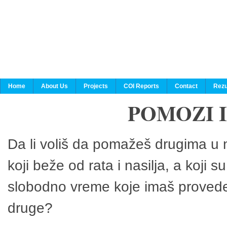
Home
About Us
Projects
COI Reports
Contact
Rezu
POMOZI 
Da li voliš da pomažeš drugima u n
koji beže od rata i nasilja, a koji 
slobodno vreme koje imaš provedeš
druge?