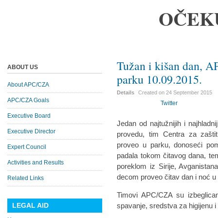
OČEK
Tužan i kišan dan, 
ABOUT US
parku 10.09.2015.
About APC/CZA
Details
Created on
24 September 2015
APC/CZA Goals
Twitter
Executive Board
Jedan od najtužnijih i najhladn
Executive Director
provedu, tim Centra za zašti
proveo u parku, donoseći pom
Expert Council
padala tokom čitavog dana, temp
Activities and Results
poreklom iz Sirije, Avganista
decom proveo čitav dan i noć u
Related Links
Timovi APC/CZA su izbeglicama
LEGAL AID
spavanje, sredstva za higijenu 