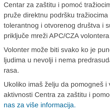
Centar za zaštitu i pomoć tražioci
pruže direktnu podršku tražiocima 
tolerantnog i otvorenog društva i 
priključe mreži APC/CZA volontera
Volonter može biti svako ko je pu
ljudima u nevolji i nema predrasuda
rasa.
Ukoliko imaš želju da pomogneš i 
aktivnosti Centra za zaštitu i po
nas za više informacija.