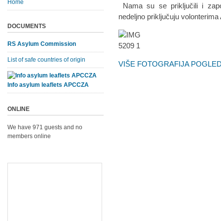
Home
Nama su se priključili i zapo
nedeljno priključuju volonteri
DOCUMENTS
RS Asylum Commission
List of safe countries of origin
VIŠE FOTOGRAFIJA POGLEDA
Info asylum leaflets APCCZA
ONLINE
We have 971 guests and no
members online