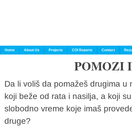
Home
About Us
Projects
COI Reports
Contact
Rezu
POMOZI 
Da li voliš da pomažeš drugima u n
koji beže od rata i nasilja, a koji 
slobodno vreme koje imaš provedeš
druge?