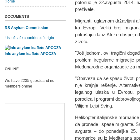
Home
potonuo je 22.avgusta 2014. nav
preživele.
DOCUMENTS
Migranti, uglavnom državljani a
ka Evropi. Veliki broj migra
RS Asylum Commission
pokušaju da iz Afrike dospeju 
List of safe countries of origin
životu.
"Još jednom, ovi tragični događ
Info asylum leaflets APCCZA
problem iregularne migracije p
Međunarodne organizacije za mig
ONLINE
"Obaveza da se spasu životi pr
We have 2235 guests and no
nije krajnje rešenje. Alterna
members online
legalnog ulaska u Evropu, pr
porodica i programi dobrovoljn
Vilijem Lejsi Sving.
Helikopter italijanske mornarice
da pronađe i spase migrante. 
avgusta – do ponedeljka 25. a
mornarice su iz Mediterana spas