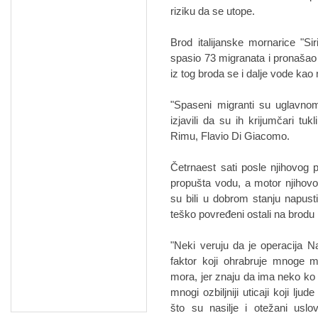
riziku da se utope.
Brod italijanske mornarice "Sir
spasio 73 migranata i pronaša
iz tog broda se i dalje vode kao 
"Spaseni migranti su uglavno
izjavili da su ih krijumčari tukl
Rimu, Flavio Di Giacomo.
Četrnaest sati posle njihovog
propušta vodu, a motor njihovog
su bili u dobrom stanju napustil
teško povređeni ostali na brodu
"Neki veruju da je operacija 
faktor koji ohrabruje mnoge m
mora, jer znaju da ima neko ko m
mnogi ozbiljniji uticaji koji l
što su nasilje i otežani usl