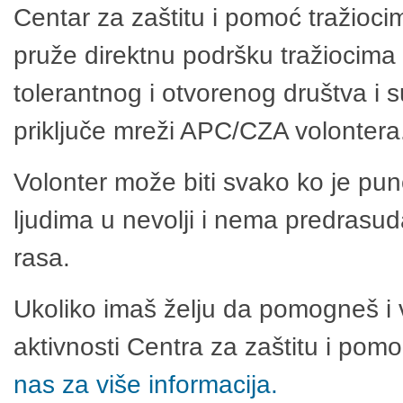
Centar za zaštitu i pomoć tražioci
pruže direktnu podršku tražiocima 
tolerantnog i otvorenog društva i 
priključe mreži APC/CZA volontera
Volonter može biti svako ko je pu
ljudima u nevolji i nema predrasuda
rasa.
Ukoliko imaš želju da pomogneš i 
aktivnosti Centra za zaštitu i po
nas za više informacija.