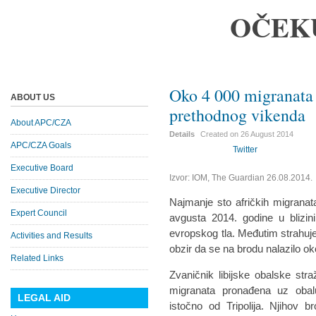
OČEK
Oko 4 000 migranata
ABOUT US
prethodnog vikenda
About APC/CZA
Details
Created on
26 August 2014
APC/CZA Goals
Twitter
Executive Board
Izvor: IOM, The Guardian 26.08.2014.
Executive Director
Najmanje sto afričkih migranat
Expert Council
avgusta 2014. godine u blizin
evropskog tla. Međutim strahuje
Activities and Results
obzir da se na brodu nalazilo o
Related Links
Zvaničnik libijske obalske stra
migranata pronađena uz obalu 
LEGAL AID
istočno od Tripolija. Njihov 