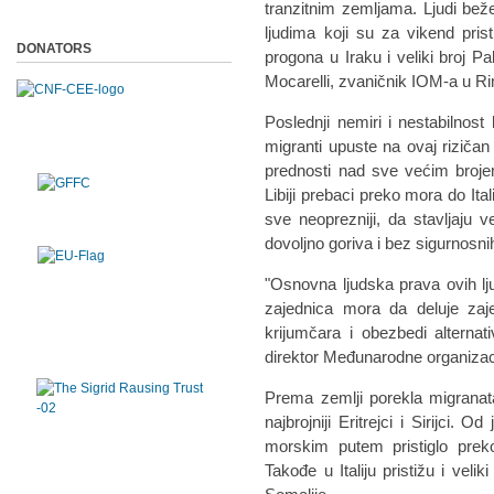
tranzitnim zemljama. Ljudi beže
ljudima koji su za vikend pristi
DONATORS
progona u Iraku i veliki broj P
Mocarelli, zvaničnik IOM-a u R
Poslednji nemiri i nestabilnost 
migranti upuste na ovaj riziča
prednosti nad sve većim broje
Libiji prebaci preko mora do Ita
sve neoprezniji, da stavljaju v
dovoljno goriva i bez sigurnosn
"Osnovna ljudska prava ovih l
zajednica mora da deluje zaje
krijumčara i obezbedi alternat
direktor Međunarodne organizaci
Prema zemlji porekla migranata 
najbrojniji Eritrejci i Sirijci. 
morskim putem pristiglo preko
Takođe u Italiju pristižu i velik