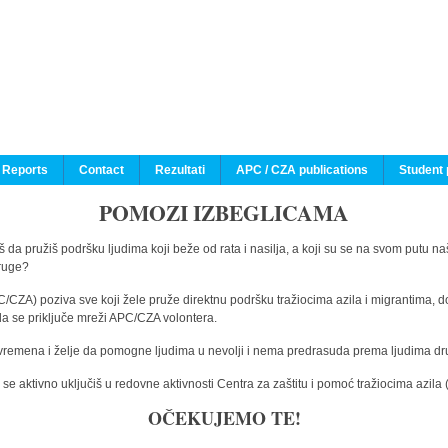
 Reports
Contact
Rezultati
APC / CZA publications
Student 
POMOZI IZBEGLICAMA
 da pružiš podršku ljudima koji beže od rata i nasilja, a koji su se na svom putu na
druge?
C/CZA) poziva sve koji žele pruže direktnu podršku tražiocima azila i migrantima, d
da se priključe mreži APC/CZA volontera.
vremena i želje da pomogne ljudima u nevolji i nema predrasuda prema ljudima drugi
e aktivno uključiš u redovne aktivnosti Centra za zaštitu i pomoć tražiocima azil
OČEKUJEMO TE!