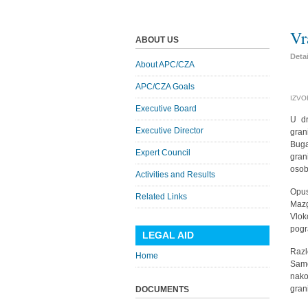
Vr
ABOUT US
Deta
About APC/CZA
APC/CZA Goals
IZVOR
Executive Board
U dr
Executive Director
gran
Buga
Expert Council
gran
osoba
Activities and Results
Opus
Related Links
Mazg
Vlok
pogr
LEGAL AID
Razl
Home
Samo
nako
gran
DOCUMENTS