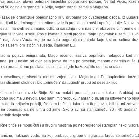
vaj podatak, glavni policijski inspektor pogranične policije, Nenad Vučić, kaže 
 od 50 odsto emigranata iz Sirije, Avganistana i zemalja Magreba.
elazak se organizuje pojedinačno ili u grupama po dvadesetak osoba. Iz Bugars
de ljudi iz kriminogenih sredina, ovde ih preuzimaju naši i upućuju dalje. Na svu s
eštanima ovih sela imamo odličnu saradnju i oni nas prvi obaveste čim primete 
jivo ili ih vide u selu. Posle hvatanja sledi procesuiranje i povratak u zemlju iz ko
i" naglašava Vučić, koji je na čelu pograničnih patrola koje krstare selima duž
ice sa zemljom istočnih suseda, članicom EU.
nadna pojava emigranata, blago rečeno, izaziva popriličnu nelagodu kod m
ana, jer u nekim od ovih sela jedva da ima po desetak, mahom ostarelih duša.
e su pronalažene po štalama i senicima gde traže zaštitu od noćne ciče.
n Veselinov, predsednik mesnih zajednica u Mojincima i Prtopopincima, kaže 
nas sticajem okolnosti bio „prinuđen" da „ugosti" grupu od desetak ljudi.
kli su mi da dolaze iz Sirije. Bili su mokri i promrzli, pa sam, kako naš običaj na
gao ljudima u nevolji. Dao sam im preobuku, nahranio ih, ali im istovremeno rek
m da ih prijavim policiji, što sam i učinio. Iako sam ih prijavio, bili su mi zahvaln
im pomogao da ne umru od zime. Skoro svi su stari između 30 i 40 godina" 
sednik dvaju sela.
tične priče se mogu čuti i u drugim mestima po nepreglednoj staroplaninskoj visora
anično, naknade vodičima koji prebacuju grupe emigranata kreću se između 1.