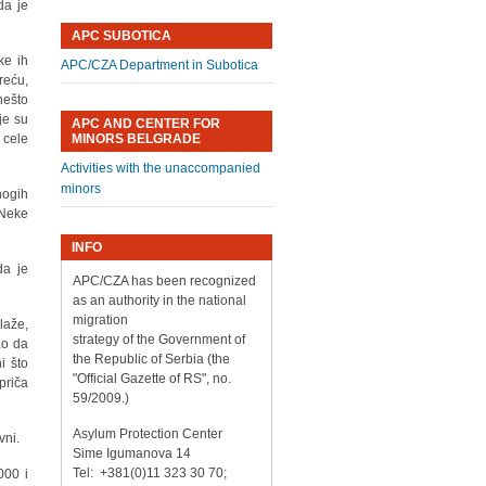
da je
APC SUBOTICA
ke ih
APC/CZA Department in Subotica
reću,
nešto
je su
APC AND CENTER FOR
 cele
MINORS BELGRADE
Activities with the unaccompanied
minors
nogih
 Neke
INFO
da je
APC/CZA has been recognized
as an authority in the national
migration
laže,
strategy of the Government of
ao da
the Republic of Serbia (the
i što
"Official Gazette of RS", no.
priča
59/2009.)
Asylum Protection Center
vni.
Sime Igumanova 14
Tel: +381(0)11 323 30 70;
000 i