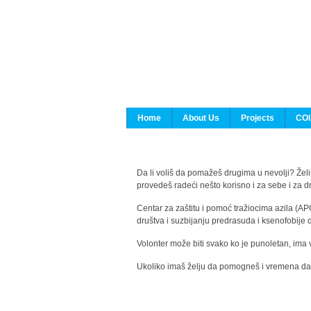
Home
About Us
Projects
COI
Da li voliš da pomažeš drugima u nevolji? Želiš
provedeš radeći nešto korisno i za sebe i za 
Centar za zaštitu i pomoć tražiocima azila (AP
društva i suzbijanju predrasuda i ksenofobije 
Volonter može biti svako ko je punoletan, ima 
Ukoliko imaš želju da pomogneš i vremena da s