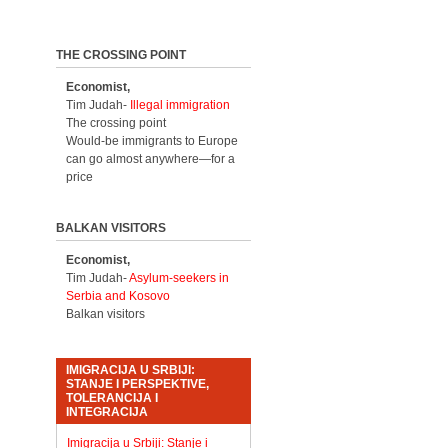
THE CROSSING POINT
Economist,
Tim Judah-
Illegal immigration
The crossing point
Would-be immigrants to Europe
can go almost anywhere—for a
price
BALKAN VISITORS
Economist,
Tim Judah-
Asylum-seekers in
Serbia and Kosovo
Balkan visitors
IMIGRACIJA U SRBIJI:
STANJE I PERSPEKTIVE,
TOLERANCIJA I
INTEGRACIJA
Imigracija u Srbiji: Stanje i