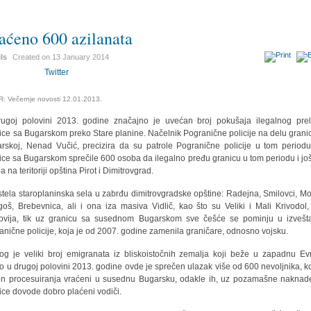
aćeno 600 azilanata
ils
Created on
13 January 2014
Twitter
: Večernje novosti 12.01.2013.
ugoj polovini 2013. godine značajno je uvećan broj pokušaja ilegalnog pre
ice sa Bugarskom preko Stare planine. Načelnik Pogranične policije na delu grani
rskoj, Nenad Vučić, precizira da su patrole Pogranične policije u tom period
ice sa Bugarskom sprečile 600 osoba da ilegalno pređu granicu u tom periodu i jo
 na teritoriji opština Pirot i Dimitrovgrad.
tela staroplaninska sela u zabrđu dimitrovgradske opštine: Radejna, Smilovci, Moj
oš, Brebevnica, ali i ona iza masiva Vidlič, kao što su Veliki i Mali Krivodol,
ovija, tik uz granicu sa susednom Bugarskom sve češće se pominju u izvešt
anične policije, koja je od 2007. godine zamenila graničare, odnosno vojsku.
og je veliki broj emigranata iz bliskoistočnih zemalja koji beže u zapadnu Ev
 u drugoj polovini 2013. godine ovde je sprečen ulazak više od 600 nevoljnika, ko
n procesuiranja vraćeni u susednu Bugarsku, odakle ih, uz pozamašne naknad
ice dovode dobro plaćeni vodiči.