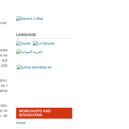
LANGUAGE
laska
ce ka
u duž
š 200
inci,
 pa i
ajima
ropu.
ji su
WORKSHOPS AND
INTEGRATION
e, do
Home