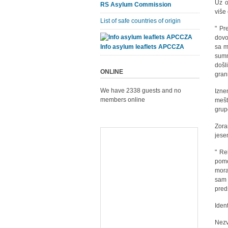
Uz o
RS Asylum Commission
više
List of safe countries of origin
" Pr
dovo
Info asylum leaflets APCCZA
sa m
sumn
došl
ONLINE
gran
We have 2338 guests and no
Izne
members online
mešt
grup
Zora
jese
" Re
pomo
mora
sam 
pred
Iden
Nezv