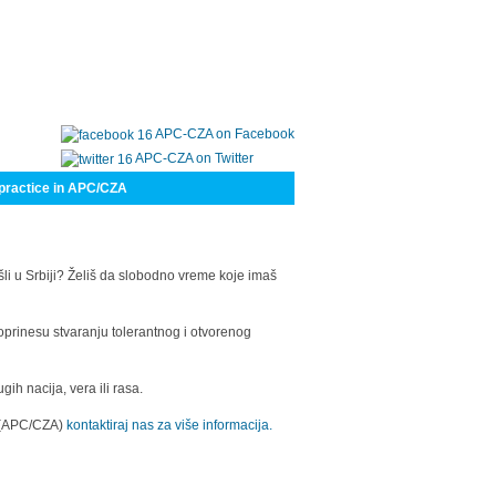
APC-CZA on Facebook
APC-CZA on Twitter
practice in APC/CZA
šli u Srbiji? Želiš da slobodno vreme koje imaš
oprinesu stvaranju tolerantnog i otvorenog
h nacija, vera ili rasa.
a (APC/CZA)
kontaktiraj nas za više informacija.