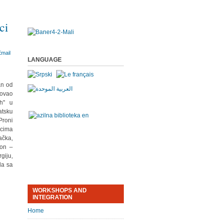
ci
LANGUAGE
an od
vovao
ih" u
atsku
Proni
ocima
ačka,
ion –
giju,
da sa
WORKSHOPS AND
INTEGRATION
Home