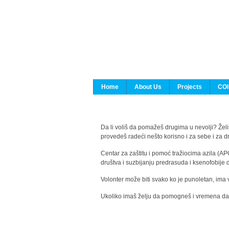
Home
About Us
Projects
COI
Da li voliš da pomažeš drugima u nevolji? Želiš
provedeš radeći nešto korisno i za sebe i za 
Centar za zaštitu i pomoć tražiocima azila (AP
društva i suzbijanju predrasuda i ksenofobije 
Volonter može biti svako ko je punoletan, ima 
Ukoliko imaš želju da pomogneš i vremena da s