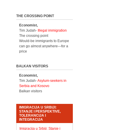
THE CROSSING POINT
Economist,
Tim Judah-
Illegal immigration
The crossing point
Would-be immigrants to Europe
can go almost anywhere—for a
price
BALKAN VISITORS
Economist,
Tim Judah-
Asylum-seekers in
Serbia and Kosovo
Balkan visitors
IMIGRACIJA U SRBIJI:
STANJE I PERSPEKTIVE,
TOLERANCIJA I
INTEGRACIJA
Imigracija u Srbiji: Stanje i