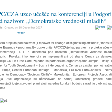
C/CZA uzeo učešće na konferenciji u Podgori
d nazivom „Demokratske vrednosti mladih“
ils
Created on
18 December 2017
Twitter
viru projekta pod nazivom „Empower for change of stigmatizing attitudes", finansir
ne Erasmus + programa Evropske unije, APC/CZA je kao partner na projektu učest
onferenciji 14. i 15. decembra pod nazivom „Demokratske vrednosti mlad
orici. Projekat i konferencija su implementirani od strane Centra za demokr
ziciju CDT iz Crne Gore, zajedno sa partnerskim organizacijama
JumpIn – Italija, 
er for Youth Development – Bosna i Hercegovina, Centar za zaštitu i pomoć traži
a- Srbija, Central European Heritage – Mađarska, EUFRAK-EuroConsults – Nem
itute for Democracy "Societas Civilis"– Makedonija i European Projects Associat
ija. Sve organizacije su učestvovale na samoj konferenciji gradeći siner
enjujući ideje, stavove i planirajući naredne korake i buduću saradnju u oblasti ra
ima.