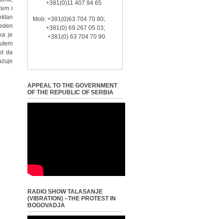
+381(0)11 407 94 65
ćem i
ektan
Mob: +381(0)63 704 70 80;
veden
+381(0) 69 267 05 03;
ka je
+381(0) 63 704 70 90
putem
st da
azuje
APPEAL TO THE GOVERNMENT
OF THE REPUBLIC OF SERBIA
RADIO SHOW TALASANJE
(VIBRATION) –THE PROTEST IN
BOGOVADJA