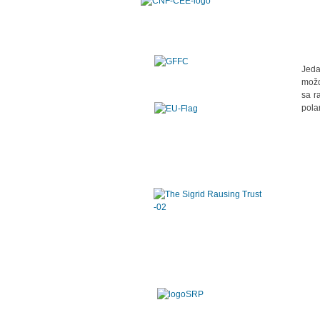
Jeda
možd
sa r
pola