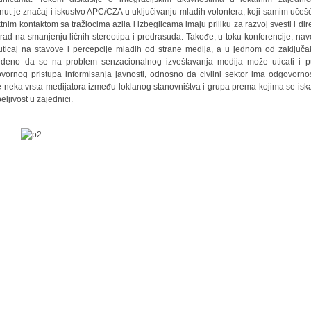
knut je značaj i iskustvo APC/CZA u uključivanju mladih volontera, koji samim učeš
ktnim kontaktom sa tražiocima azila i izbeglicama imaju priliku za razvoj svesti i dir
i rad na smanjenju ličnih stereotipa i predrasuda. Takođe, u toku konferencije, na
 uticaj na stavove i percepcije mladih od strane medija, a u jednom od zaključa
deno da se na problem senzacionalnog izveštavanja medija može uticati i 
vornog pristupa informisanja javnosti, odnosno da civilni sektor ima odgovorno
 neka vrsta medijatora između loklanog stanovništva i grupa prema kojima se isk
eljivost u zajednici.