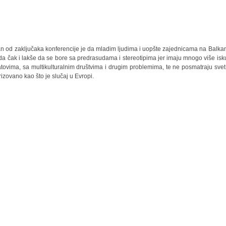
n od zaključaka konferencije je da mladim ljudima i uopšte zajednicama na Balkan
a čak i lakše da se bore sa predrasudama i stereotipima jer imaju mnogo više isk
atovima, sa multikulturalnim društvima i drugim problemima, te ne posmatraju svet
rizovano kao što je slučaj u Evropi.