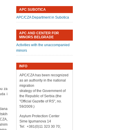
APC SUBOTICA
APC/CZA Department in Subotica
APC AND CENTER FOR
MINORS BELGRADE
Activities with the unaccompanied
minors
INFO
APC/CZA has been recognized
as an authority in the national
migration
nu za
strategy of the Government of
uda i
the Republic of Serbia (the
"Official Gazette of RS", no.
59/2009.)
 dana
tskih
Asylum Protection Center
/CZA,
Sime Igumanova 14
alnim
Tel: +381(0)11 323 30 70;
cama,