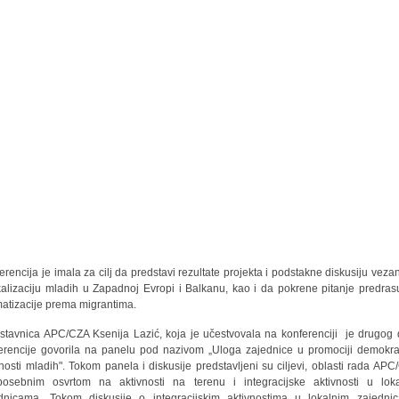
erencija je imala za cilj da predstavi rezultate projekta i podstakne diskusiju veza
kalizaciju mladih u Zapadnoj Evropi i Balkanu, kao i da pokrene pitanje predras
matizacije prema migrantima.
stavnica APC/CZA Ksenija Lazić, koja je učestvovala na konferenciji je drugog
erencije govorila na panelu pod nazivom „Uloga zajednice u promociji demokra
nosti mladih". Tokom panela i diskusije predstavljeni su ciljevi, oblasti rada APC
osebnim osvrtom na aktivnosti na terenu i integracijske aktivnosti u lok
dnicama. Tokom diskusije o integracijskim aktivnostima u lokalnim zajedni