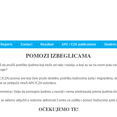
 Reports
Contact
Rezultati
APC / CZA publications
Student 
POMOZI IZBEGLICAMA
 da pružiš podršku ljudima koji beže od rata i nasilja, a koji su se na svom putu na
druge?
C/CZA) poziva sve koji žele pruže direktnu podršku tražiocima azila i migrantima, d
da se priključe mreži APC/CZA volontera.
vremena i želje da pomogne ljudima u nevolji i nema predrasuda prema ljudima drugi
e aktivno uključiš u redovne aktivnosti Centra za zaštitu i pomoć tražiocima azil
OČEKUJEMO TE!