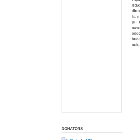
ista
dire
ličn
je i
nave
odgo
bude
netrp
DONATORS