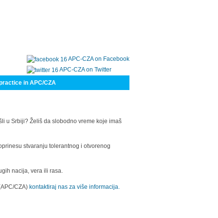
APC-CZA on Facebook
APC-CZA on Twitter
practice in APC/CZA
šli u Srbiji? Želiš da slobodno vreme koje imaš
oprinesu stvaranju tolerantnog i otvorenog
h nacija, vera ili rasa.
a (APC/CZA)
kontaktiraj nas za više informacija.