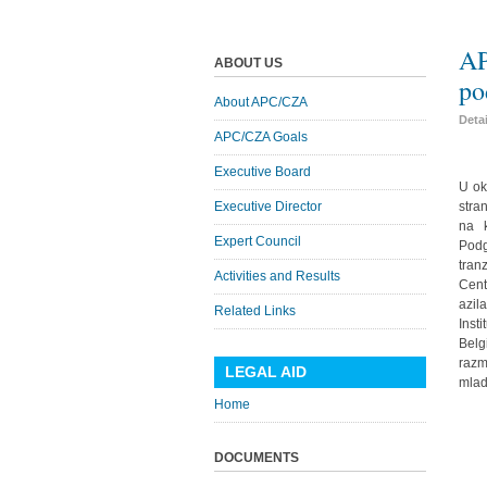
AP
ABOUT US
po
About APC/CZA
Deta
APC/CZA Goals
Executive Board
U ok
Executive Director
stra
na k
Expert Council
Podg
tran
Activities and Results
Cent
azil
Related Links
Inst
Belg
razm
LEGAL AID
mlad
Home
DOCUMENTS