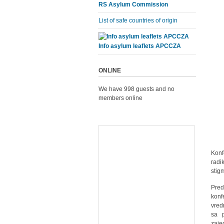
RS Asylum Commission
List of safe countries of origin
Info asylum leaflets APCCZA
ONLINE
We have 998 guests and no
members online
Konf
radi
stig
Pred
konf
vred
sa p
zaje