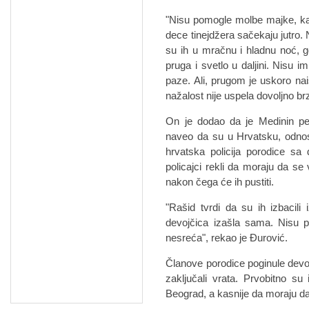
"Nisu pomogle molbe majke, ka
dece tinejdžera sačekaju jutro. 
su ih u mračnu i hladnu noć, gd
pruga i svetlo u daljini. Nisu 
paze. Ali, prugom je uskoro na
nažalost nije uspela dovoljno br
On je dodao da je Medinin pet
naveo da su u Hrvatsku, odnosn
hrvatska policija porodice sa
policajci rekli da moraju da se
nakon čega će ih pustiti.
"Rašid tvrdi da su ih izbacili
devojčica izašla sama. Nisu p
nesreća", rekao je Đurović.
Članove porodice poginule devojči
zaključali vrata. Prvobitno su
Beograd, a kasnije da moraju da