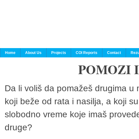
Home
About Us
Projects
COI Reports
Contact
Rezu
POMOZI 
Da li voliš da pomažeš drugima u n
koji beže od rata i nasilja, a koji 
slobodno vreme koje imaš provedeš
druge?