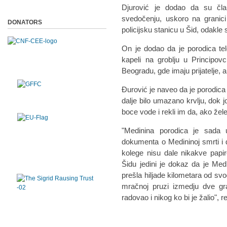
Djurović je dodao da su čla
svedočenju, uskoro na granici p
DONATORS
policijsku stanicu u Šid, odakle 
On je dodao da je porodica tel
kapeli na groblju u Principov
Beogradu, gde imaju prijatelje, al
Đurović je naveo da je porodica bi
dalje bilo umazano krvlju, dok j
boce vode i rekli im da, ako že
"Medinina porodica je sada 
dokumenta o Medininoj smrti i d
kolege nisu dale nikakve papi
Šidu jedini je dokaz da je Med
prešla hiljade kilometara od sv
mračnoj pruzi izmedju dve gran
radovao i nikog ko bi je žalio", 