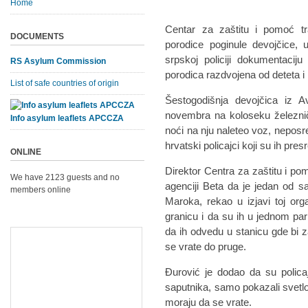
Home
Centar za zaštitu i pomoć tra
DOCUMENTS
porodice poginule devojčice, up
srpskoj policiji dokumentaciju
RS Asylum Commission
porodica razdvojena od deteta i
List of safe countries of origin
Šestogodišnja devojčica iz A
novembra na koloseku železnič
Info asylum leaflets APCCZA
noći na nju naleteo voz, neposr
hrvatski policajci koji su ih presr
ONLINE
Direktor Centra za zaštitu i po
We have 2123 guests and no
agenciji Beta da je jedan od sa
members online
Maroka, rekao u izjavi toj org
granicu i da su ih u jednom park
da ih odvedu u stanicu gde bi zatr
se vrate do pruge.
Đurović je dodao da su polica
saputnika, samo pokazali svetlo u
moraju da se vrate.