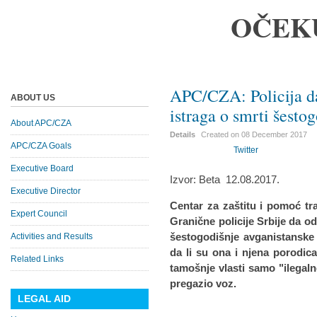
OČEK
APC/CZA: Policija da
ABOUT US
istraga o smrti šesto
About APC/CZA
Details
Created on
08 December 2017
APC/CZA Goals
Twitter
Executive Board
Izvor: Beta 12.08.2017.
Executive Director
Centar za zaštitu i pomoć tr
Expert Council
Granične policije Srbije da od
šestogodišnje avganistanske 
Activities and Results
da li su ona i njena porodica
Related Links
tamošnje vlasti samo "ilegaln
pregazio voz.
LEGAL AID