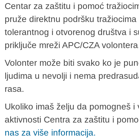
Centar za zaštitu i pomoć tražioci
pruže direktnu podršku tražiocima 
tolerantnog i otvorenog društva i 
priključe mreži APC/CZA volontera
Volonter može biti svako ko je pu
ljudima u nevolji i nema predrasuda
rasa.
Ukoliko imaš želju da pomogneš i 
aktivnosti Centra za zaštitu i po
nas za više informacija.