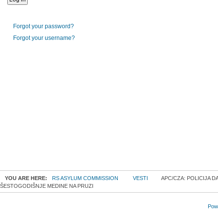
Forgot your password?
Forgot your username?
YOU ARE HERE:
RS ASYLUM COMMISSION
VESTI
APC/CZA: POLICIJA D
ŠESTOGODIŠNJE MEDINE NA PRUZI
Powe