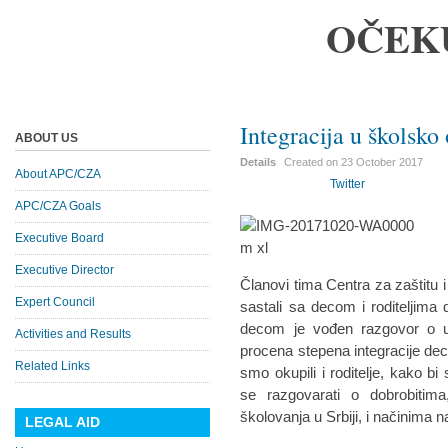
OČEK
Integracija u školsko
ABOUT US
Details
Created on
23 October 2017
About APC/CZA
Twitter
APC/CZA Goals
Executive Board
Executive Director
Članovi tima Centra za zaštitu 
Expert Council
sastali sa decom i roditeljima
decom je vođen razgovor o ut
Activities and Results
procena stepena integracije de
Related Links
smo okupili i roditelje, kako b
se razgovarati o dobrobitim
školovanja u Srbiji, i načinima
LEGAL AID