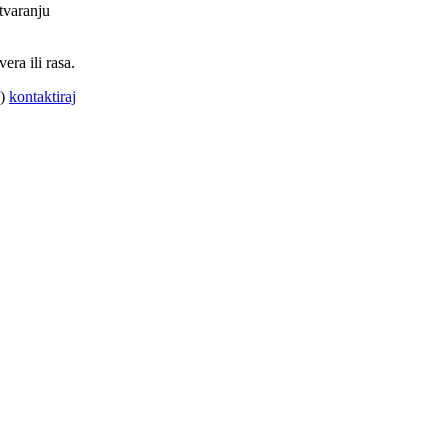
tvaranju
ra ili rasa.
A)
kontaktiraj