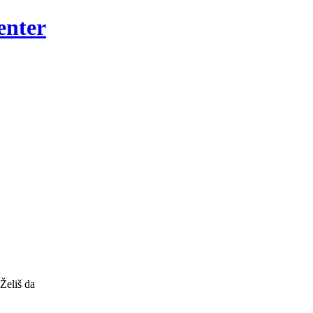
enter
 Želiš da