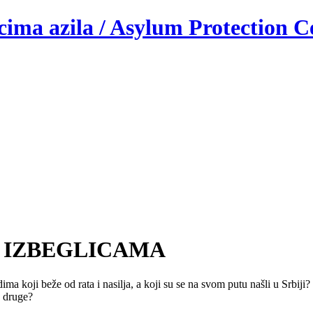
ocima azila / Asylum Protection C
 IZBEGLICAMA
ma koji beže od rata i nasilja, a koji su se na svom putu našli u Srbiji?
a druge?