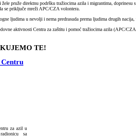
 žele pruže direktnu podršku tražiocima azila i migrantima, doprinesu s
e da se priključe mreži APC/CZA volontera.
gne ljudima u nevolji i nema predrasuda prema ljudima drugih nacija, ve
edovne aktivnosti Centra za zaštitu i pomoć tražiocima azila (APC/CZ
KUJEMO TE!
u Centru
ntru za azil u
radionicu sa