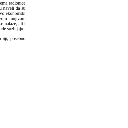
Tema radionice
u naveli da su
učivo ekonomski
ovom ranjivom
 nalaze, ali i
ude suzbijaju.
biji, posebno