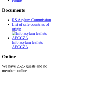
Home
Documents
RS Asylum Commission
List of safe countries of
origin
Info asylum leaflets
APCCZA
Online
We have 2525 guests and no
members online