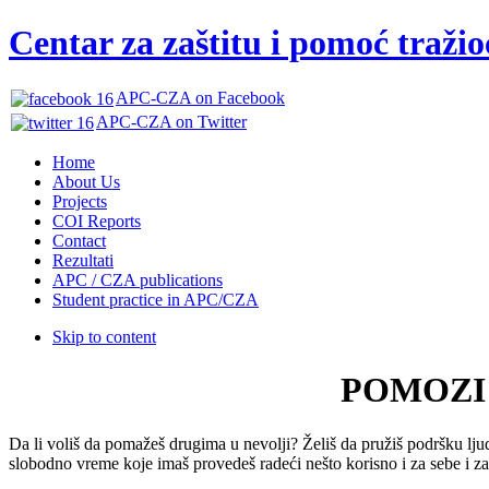
Centar za zaštitu i pomoć traži
APC-CZA on Facebook
APC-CZA on Twitter
Home
About Us
Projects
COI Reports
Contact
Rezultati
APC / CZA publications
Student practice in APC/CZA
Skip to content
POMOZI
Da li voliš da pomažeš drugima u nevolji? Želiš da pružiš podršku ljudi
slobodno vreme koje imaš provedeš radeći nešto korisno i za sebe i z