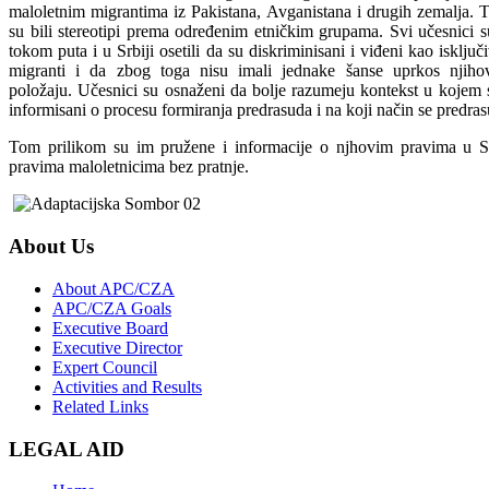
maloletnim migrantima iz Pakistana, Avganistana i drugih zemalja. 
su bili stereotipi prema određenim etničkim grupama. Svi učesnici s
tokom puta i u Srbiji osetili da su diskriminisani i viđeni kao isklj
migranti i da zbog toga nisu imali jednake šanse uprkos njih
položaju. Učesnici su osnaženi da bolje razumeju kontekst u kojem se
informisani o procesu formiranja predrasuda i na koji način se predras
Tom prilikom su im pružene i informacije o njhovim pravima u Sr
pravima maloletnicima bez pratnje.
About Us
About APC/CZA
APC/CZA Goals
Executive Board
Executive Director
Expert Council
Activities and Results
Related Links
LEGAL AID