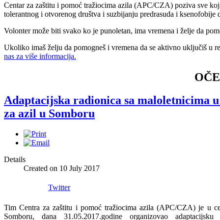
Centar za zaštitu i pomoć tražiocima azila (APC/CZA) poziva sve koji
tolerantnog i otvorenog društva i suzbijanju predrasuda i ksenofobij
Volonter može biti svako ko je punoletan, ima vremena i želje da pomo
Ukoliko imaš želju da pomogneš i vremena da se aktivno uključiš u r
nas za više informacija.
OČE
Adaptacijska radionica sa maloletnicima 
za azil u Somboru
Details
Created on
10 July 2017
Twitter
Tim Centra za zaštitu i pomoć tražiocima azila (APC/CZA) je u ce
Somboru, dana 31.05.2017.godine organizovao adaptacijsku 