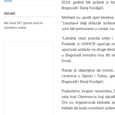
Home
2014. godine bili azilanti iz A
Bogovađi i Banji Koviljači.
ONLINE
Meštani su uputili apel lokalnoj
"zaustave dalji dolazak azilan
We have 957 guests and no
members online
sme biti pretvoreno u centar za 
"Lokalna vlast pravda sebe i 
Podatak iz UNHCR upućuje na 
upućivati azilante na druge des
u Bogovađi trenutno ima 80 sl
Krstić.
Ranije je objavljeno da mesta
centrima u Sjenici i Tutinu, gd
Bogovađi i Banji Koviljači.
Podsetimo, krajem novembra 20
sela kod Obrenovca koji takođe
Oni su organizovali blokadu pu
trebalo da budu smešteni azilant