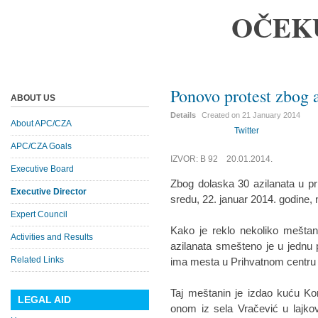
OČEK
Ponovo protest zbog 
ABOUT US
Details
Created on
21 January 2014
About APC/CZA
Twitter
APC/CZA Goals
IZVOR: B 92 20.01.2014.
Executive Board
Zbog dolaska 30 azilanata u pr
Executive Director
sredu, 22. januar 2014. godine, n
Expert Council
Kako je reklo nekoliko meštana
Activities and Results
azilanata smešteno je u jednu p
Related Links
ima mesta u Prihvatnom centru
Taj meštanin je izdao kuću Ko
LEGAL AID
onom iz sela Vračević u lajko