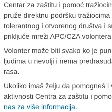
Centar za zaštitu i pomoć tražioci
pruže direktnu podršku tražiocima 
tolerantnog i otvorenog društva i 
priključe mreži APC/CZA volontera
Volonter može biti svako ko je pu
ljudima u nevolji i nema predrasuda
rasa.
Ukoliko imaš želju da pomogneš i 
aktivnosti Centra za zaštitu i po
nas za više informacija.