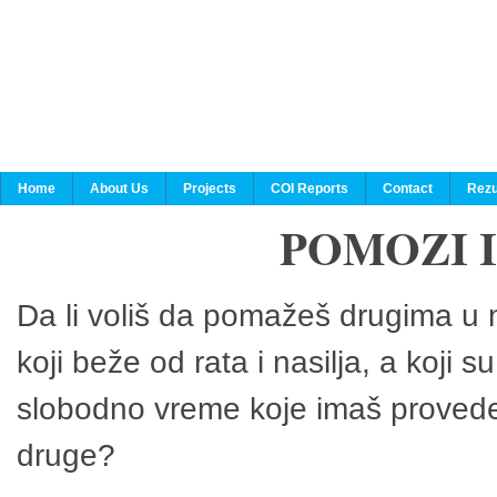
Home
About Us
Projects
COI Reports
Contact
Rezu
POMOZI 
Da li voliš da pomažeš drugima u n
koji beže od rata i nasilja, a koji 
slobodno vreme koje imaš provedeš
druge?