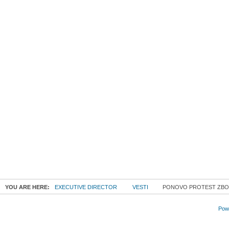
YOU ARE HERE:
EXECUTIVE DIRECTOR
VESTI
PONOVO PROTEST ZBOG
Powe