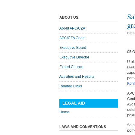
Sa
ABOUT US
gr
About APC/CZA
Deta
APC/CZA Goals
Executive Board
05.O
Executive Director
U ok
Expert Council
(APC
zapo
Activities and Results
pers
Konf
Related Links
APC/
Cent
LEGAL AID
Avga
odlu
Home
poku
Sala
LAWS AND CONVENTIONS
pomo