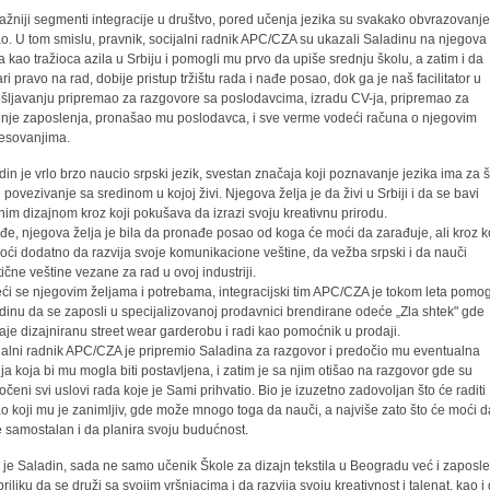
ažniji segmenti integracije u društvo, pored učenja jezika su svakako obvrazovanje
o. U tom smislu, pravnik, socijalni radnik APC/CZA su ukazali Saladinu na njegova
a kao tražioca azila u Srbiju i pomogli mu prvo da upiše srednju školu, a zatim i da
ari pravo na rad, dobije pristup tržištu rada i nađe posao, dok ga je naš facilitator u
šljavanju pripremao za razgovore sa poslodavcima, izradu CV-ja, pripremao za
enje zaposlenja, pronašao mu poslodavca, i sve verme vodeći računa o njegovim
resovanjima.
din je vrlo brzo naucio srpski jezik, svestan značaja koji poznavanje jezika ima za š
e povezivanje sa sredinom u kojoj živi. Njegova želja je da živi u Srbiji i da se bavi
im dizajnom kroz koji pokušava da izrazi svoju kreativnu prirodu.
đe, njegova želja je bila da pronađe posao od koga će moći da zarađuje, ali kroz k
oći dodatno da razvija svoje komunikacione veštine, da vežba srpski i da nauči
tične veštine vezane za rad u ovoj industriji.
ći se njegovim željama i potrebama, integracijski tim APC/CZA je tokom leta pomo
dinu da se zaposli u specijalizovanoj prodavnici brendirane odeće „Zla shtek" gde
aje dizajniranu street wear garderobu i radi kao pomoćnik u prodaji.
jalni radnik APC/CZA je pripremio Saladina za razgovor i predočio mu eventualna
nja koja bi mu mogla biti postavljena, i zatim je sa njim otišao na razgovor gde su
očeni svi uslovi rada koje je Sami prihvatio. Bio je izuzetno zadovoljan što će raditi
o koji mu je zanimljiv, gde može mnogo toga da nauči, a najviše zato što će moći d
 samostalan i da planira svoju budućnost.
 je Saladin, sada ne samo učenik Škole za dizajn tekstila u Beogradu već i zaposle
riliku da se druži sa svojim vršnjacima i da razvija svoju kreativnost i talenat, kao i