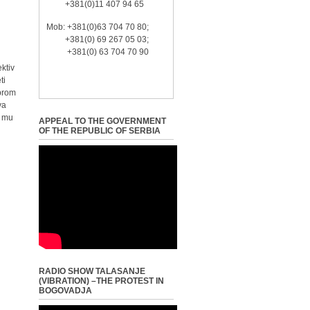
+381(0)11 407 94 65
Mob: +381(0)63 704 70 80;
+381(0) 69 267 05 03;
+381(0) 63 704 70 90
.
ektiv
ti
obrom
va
e mu
APPEAL TO THE GOVERNMENT
OF THE REPUBLIC OF SERBIA
RADIO SHOW TALASANJE
(VIBRATION) –THE PROTEST IN
BOGOVADJA