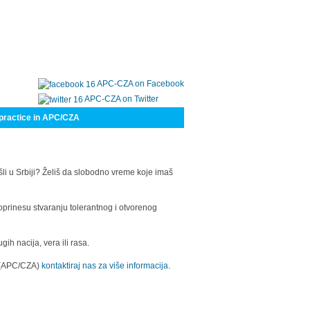
APC-CZA on Facebook
APC-CZA on Twitter
practice in APC/CZA
šli u Srbiji? Želiš da slobodno vreme koje imaš
oprinesu stvaranju tolerantnog i otvorenog
h nacija, vera ili rasa.
a (APC/CZA)
kontaktiraj nas za više informacija.