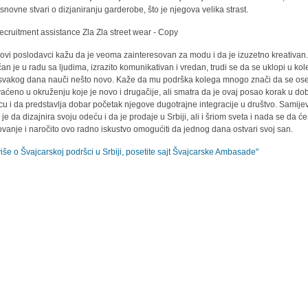
osnovne stvari o dizjaniranju garderobe, što je njegova velika strast.
ovi poslodavci kažu da je veoma zainteresovan za modu i da je izuzetno kreativan
čan je u radu sa ljudima, izr
azito komunikativan i vredan, trudi se da se uklopi u kol
 svakog dana nauči nešto novo. Kaže da mu podrška kolega mnogo znači da se ose
vaćeno u okruženju koje je novo i drugačije, ali smatra da je ovaj posao korak u d
cu i da predstavlja dobar početak njegove dugotrajne integracije u društvo. Samije
a je da dizajnira svoju odeću i da je prodaje u Srbiji, ali i šriom sveta i nada se da ć
ovanje i naročito ovo radno iskustvo omogućiti da jednog dana ostvari svoj san.
više o Švajcarskoj podršci u Srbiji, posetite sajt Švajcarske Ambasade"