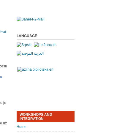
LANGUAGE
ocesu
ka
eo je
WORKSHOPS AND
INTEGRATION
je uz
Home