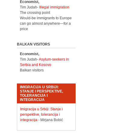
Economist,
Tim Judah-
Illegal immigration
The crossing point
Would-be immigrants to Europe
can go almost anywhere—for a
price
BALKAN VISITORS
Economist,
Tim Judah-
Asylum-seekers in
Serbia and Kosovo
Balkan visitors
IMIGRACIJA U SRBIJI:
STANJE I PERSPEKTIVE,
TOLERANCIJA I
INTEGRACIJA
Imigracija u Srbiji: Stanje i
perspektive, tolerancija i
integracija
- Mirjana Bobić