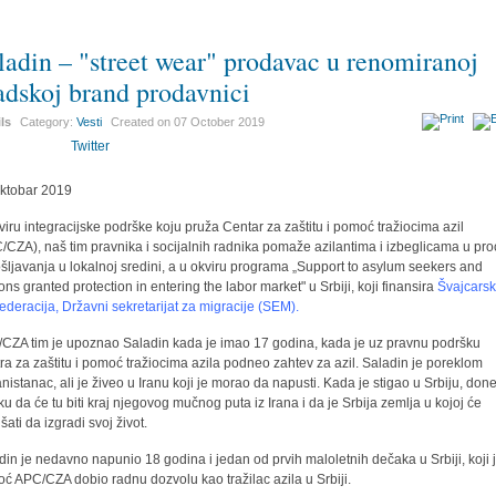
ladin – "street wear" prodavac u renomiranoj
adskoj brand prodavnici
ils
Category:
Vesti
Created on
07 October 2019
Twitter
ktobar 2019
viru integracijske podrške koju pruža Centar za zaštitu i pomoć tražiocima azil
/CZA), naš tim pravnika i socijalnih radnika pomaže azilantima i izbeglicama u pr
šljavanja u lokalnoj sredini, a u okviru programa „Support to asylum seekers and
ons granted protection in entering the labor market" u Srbiji, koji finansira
Švajcars
ederacija, Državni sekretarijat za migracije (SEM).
CZA tim je upoznao Saladin kada je imao 17 godina, kada je uz pravnu podršku
ra za zaštitu i pomoć tražiocima azila podneo zahtev za azil. Saladin je poreklom
nistanac, ali je živeo u Iranu koji je morao da napusti. Kada je stigao u Srbiju, don
ku da će tu biti kraj njegovog mučnog puta iz Irana i da je Srbija zemlja u kojoj će
šati da izgradi svoj život.
din je nedavno napunio 18 godina i jedan od prvih maloletnih dečaka u Srbiji, koji 
ć APC/CZA dobio radnu dozvolu kao tražilac azila u Srbiji.