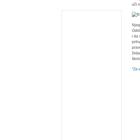
uči 
Njeg
Odli
i da
prih
prav
želj
škol
"Za 