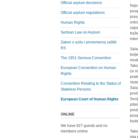
Official asylum decisions
Najv
posa
Official asylum regulations
prav
ostv
Human Rights
zapo
Serbian Law on Asylum
traž
inte
Zakon o azilu i privremenoj zaštiti
RS
Sala
bolj
The 1951 Geneva Convention
modn
Tako
European Convention on Human
će m
Rights
prak
Vode
Convention Relating to the Status of
Sala
Stateless Persons
prod
Soci
European Court of Human Rights
pita
pred
ONLINE
posa
bude
We have 927 guests and no
members online
Tako
ima p