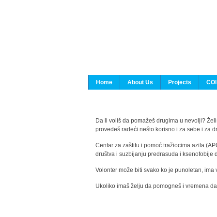
Home
About Us
Projects
COI
Da li voliš da pomažeš drugima u nevolji? Želiš
provedeš radeći nešto korisno i za sebe i za 
Centar za zaštitu i pomoć tražiocima azila (AP
društva i suzbijanju predrasuda i ksenofobije 
Volonter može biti svako ko je punoletan, ima 
Ukoliko imaš želju da pomogneš i vremena da s