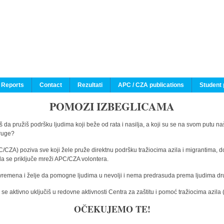
 Reports
Contact
Rezultati
APC / CZA publications
Student 
POMOZI IZBEGLICAMA
 da pružiš podršku ljudima koji beže od rata i nasilja, a koji su se na svom putu na
druge?
C/CZA) poziva sve koji žele pruže direktnu podršku tražiocima azila i migrantima, d
da se priključe mreži APC/CZA volontera.
vremena i želje da pomogne ljudima u nevolji i nema predrasuda prema ljudima drugi
e aktivno uključiš u redovne aktivnosti Centra za zaštitu i pomoć tražiocima azil
OČEKUJEMO TE!