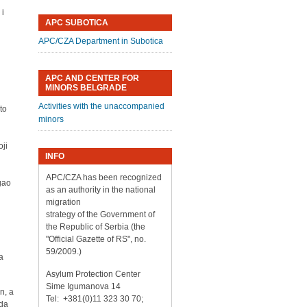
 i
APC SUBOTICA
APC/CZA Department in Subotica
APC AND CENTER FOR
MINORS BELGRADE
Activities with the unaccompanied
to
minors
oji
INFO
APC/CZA has been recognized
gao
as an authority in the national
migration
strategy of the Government of
the Republic of Serbia (the
"Official Gazette of RS", no.
59/2009.)
a
Asylum Protection Center
Sime Igumanova 14
n, a
Tel: +381(0)11 323 30 70;
 da