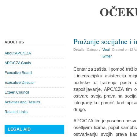
OČEK
Pružanje socijalne i i
ABOUT US
Details
Category:
Vesti
Created on
12 Ap
About APC/CZA
Twitter
APC/CZA Goals
Centar za zaštitu i pomoć traž
Executive Board
i integracijsku asistenciju mi
podrške u traženju posla 
Executive Director
zapošljavanje, APC/CZA tim o
Expert Council
ostvare svoja prava na socija
Activities and Results
integracijsku pomoć kod upisa
drugo.
Related Links
APC/CZA tim je posebno posveć
osetljivim licima, poput samoh
LEGAL AID
ostvarivanju svojih prava ka