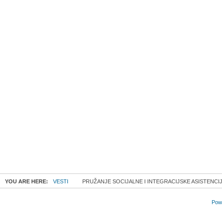
YOU ARE HERE:
VESTI
PRUŽANJE SOCIJALNE I INTEGRACIJSKE ASISTENCI
Powe