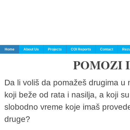
Home
About Us
Projects
COI Reports
Contact
Rezu
POMOZI 
Da li voliš da pomažeš drugima u n
koji beže od rata i nasilja, a koji 
slobodno vreme koje imaš provedeš
druge?