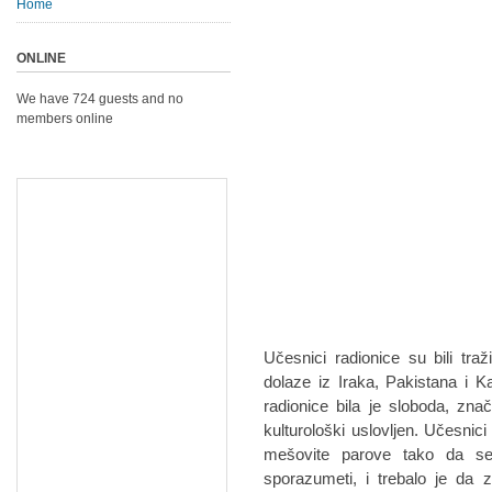
Home
ONLINE
We have 724 guests and no
members online
Učesnici radionice su bili tra
dolaze iz Iraka, Pakistana i 
radionice bila je sloboda, zna
kulturološki uslovljen. Učesnici
mešovite parove tako da se 
sporazumeti, i trebalo je da z