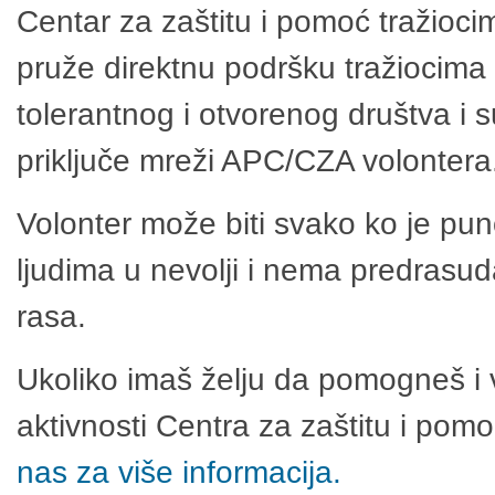
Centar za zaštitu i pomoć tražioci
pruže direktnu podršku tražiocima 
tolerantnog i otvorenog društva i 
priključe mreži APC/CZA volontera
Volonter može biti svako ko je pu
ljudima u nevolji i nema predrasuda
rasa.
Ukoliko imaš želju da pomogneš i 
aktivnosti Centra za zaštitu i po
nas za više informacija.