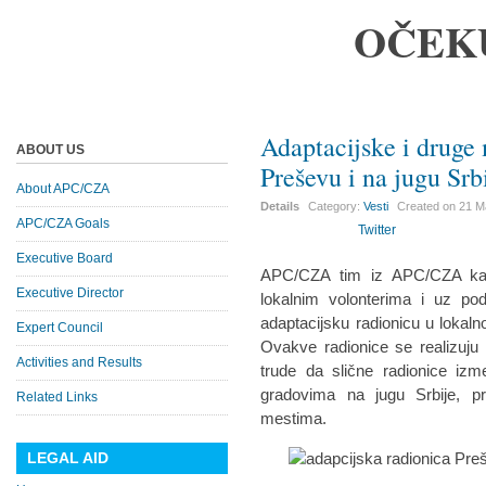
OČEK
Adaptacijske i druge 
ABOUT US
Preševu i na jugu Srb
About APC/CZA
Details
Category:
Vesti
Created on
21 M
APC/CZA Goals
Twitter
Executive Board
APC/CZA tim iz APC/CZA kanc
Executive Director
lokalnim volonterima i uz po
adaptacijsku radionicu u lokal
Expert Council
Ovakve radionice se realizuju 
Activities and Results
trude da slične radionice izm
gradovima na jugu Srbije, p
Related Links
mestima.
LEGAL AID