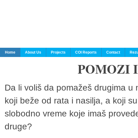
Home
About Us
Projects
COI Reports
Contact
Rezu
POMOZI 
Da li voliš da pomažeš drugima u n
koji beže od rata i nasilja, a koji 
slobodno vreme koje imaš provedeš
druge?