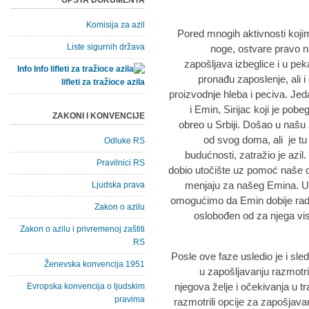
OPŠTA DOKUMENTA
Komisija za azil
Pored mnogih aktivnosti koj
Liste sigurnih država
noge, ostvare pravo n
zapošljava izbeglice i u pek
Info
pronađu zaposlenje, ali 
lifleti za tražioce azila
proizvodnje hleba i peciva. Jed
i Emin, Sirijac koji je pobeg
ZAKONI I KONVENCIJE
obreo u Srbiji. Došao u našu 
od svog doma, ali je tu 
Odluke RS
budućnosti, zatražio je azil
Pravilnici RS
dobio utočište uz pomoć naše or
menjaju za našeg Emina. U
Ljudska prava
omogućimo da Emin dobije radnu 
Zakon o azilu
oslobođen od za njega vis
Zakon o azilu i privremenoj zaštiti
RS
Posle ove faze usledio je i s
Ženevska konvencija 1951
u zapošljavanju razmotr
njegova želje i očekivanja u t
Evropska konvencija o ljudskim
pravima
razmotrili opcije za zapošjavan