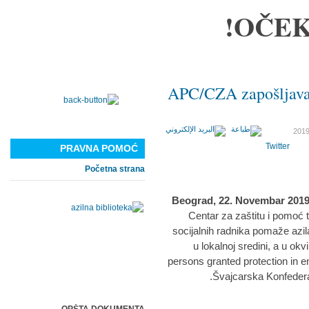
OČEK
APC/CZA zapošljava 
Twitter
PRAVNA POMOĆ
Početna strana
Beograd, 22. Novembar 2019.
Centar za zaštitu i pomoć 
socijalnih radnika pomaže azi
u lokalnoj sredini, a u o
persons granted protection in ent
.
Švajcarska Konfedera