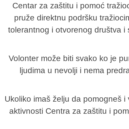
Centar za zaštitu i pomoć tražio
pruže direktnu podršku tražioci
tolerantnog i otvorenog društva i
Volonter može biti svako ko je p
ljudima u nevolji i nema predr
Ukoliko imaš želju da pomogneš i 
aktivnosti Centra za zaštitu i p