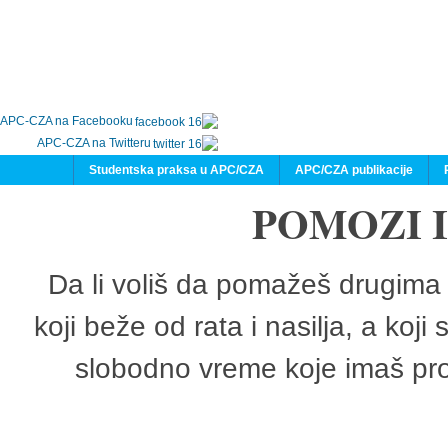
APC-CZA na Facebooku
APC-CZA na Twitteru
Studentska praksa u APC/CZA
APC/CZA publikacije
POMOZI 
Da li voliš da pomažeš drugima 
koji beže od rata i nasilja, a koji
slobodno vreme koje imaš pro