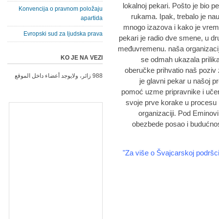
lokalnoj pekari. Pošto je bio pe
Konvencija o pravnom položaju
rukama. Ipak, trebalo je nau
apartida
mnogo izazova i kako je vreme 
Evropski sud za ljudska prava
pekari je radio dve smene, u dr
međuvremenu. naša organizacija
KO JE NA VEZI
se odmah ukazala prilik
oberučke prihvatio naš poziv 
988 زائر، ولايوجد أعضاء داخل الموقع
je glavni pekar u našoj p
pomoć uzme pripravnike i učenik
svoje prve korake u procesu p
organizaciji. Pod Eminovi
obezbede posao i budućnost u