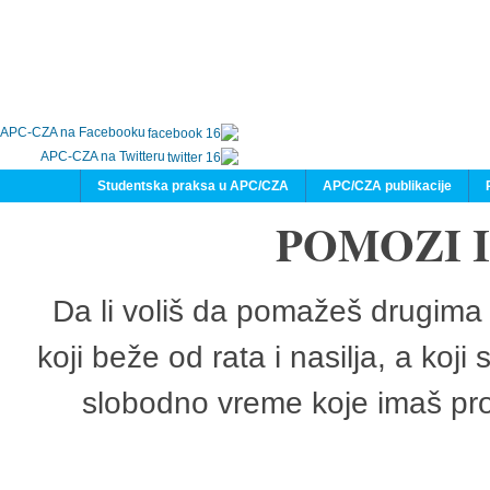
APC-CZA na Facebooku
APC-CZA na Twitteru
Studentska praksa u APC/CZA
APC/CZA publikacije
POMOZI 
Da li voliš da pomažeš drugima 
koji beže od rata i nasilja, a koji
slobodno vreme koje imaš pro