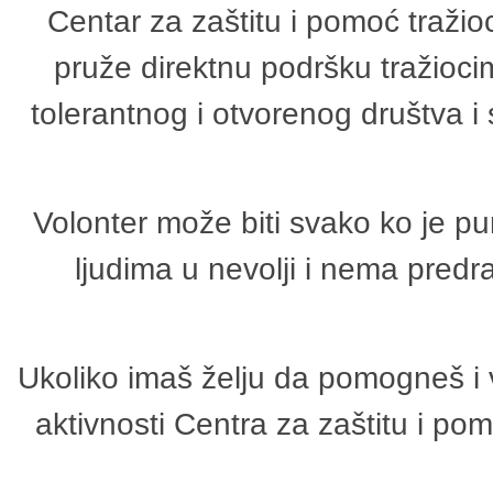
Centar za zaštitu i pomoć tražio
pruže direktnu podršku tražioci
tolerantnog i otvorenog društva i
Volonter može biti svako ko je p
ljudima u nevolji i nema predr
Ukoliko imaš želju da pomogneš i 
aktivnosti Centra za zaštitu i p