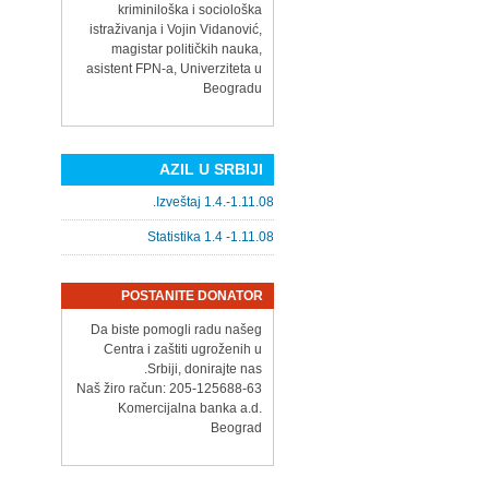
kriminiloška i sociološka
istraživanja i Vojin Vidanović,
magistar političkih nauka,
asistent FPN-a, Univerziteta u
Beogradu
AZIL U SRBIJI
Izveštaj 1.4.-1.11.08.
Statistika 1.4 -1.11.08
POSTANITE DONATOR
Da biste pomogli radu našeg
Centra i zaštiti ugroženih u
Srbiji, donirajte nas.
Naš žiro račun: 205-125688-63
Komercijalna banka a.d.
Beograd