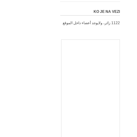
KO JE NA VEZI
1122 زائر، ولايوجد أعضاء داخل الموقع