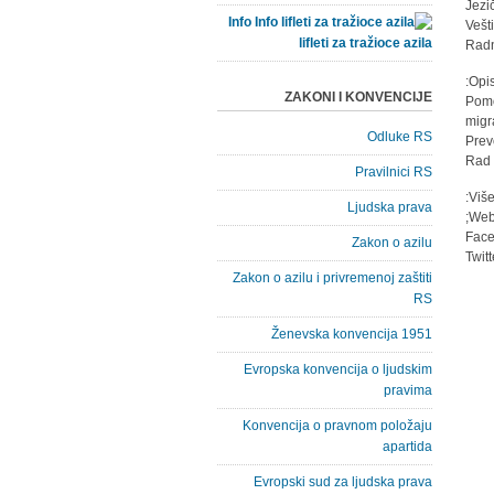
Info
lifleti za tražioce azila
Opi
ZAKONI I KONVENCIJE
- Po
migr
Odluke RS
Pravilnici RS
Više
Ljudska prava
Web:
Face
Zakon o azilu
Twit
Zakon o azilu i privremenoj zaštiti
RS
Ženevska konvencija 1951
Evropska konvencija o ljudskim
pravima
Konvencija o pravnom položaju
apartida
Evropski sud za ljudska prava