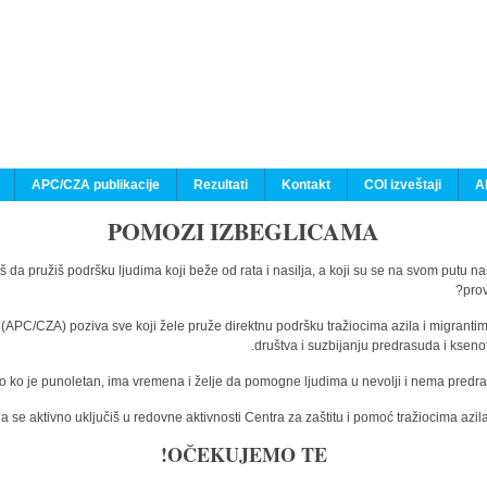
APC/CZA publikacije
Rezultati
Kontakt
COI izveštaji
A
POMOZI IZBEGLICAMA
š da pružiš podršku ljudima koji beže od rata i nasilja, a koji su se na svom putu n
prov
a (APC/CZA) poziva sve koji žele pruže direktnu podršku tražiocima azila i migranti
društva i suzbijanju predrasuda i kseno
o ko je punoletan, ima vremena i želje da pomogne ljudima u nevolji i nema predras
 se aktivno uključiš u redovne aktivnosti Centra za zaštitu i pomoć tražiocima az
OČEKUJEMO TE!