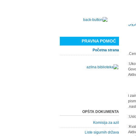
PRAVNA POMOĆ
Početna strana
Cent
Ukol
- Sp
i za
pism
nasl
OPŠTA DOKUMENTA
Uslo
Komisija za azil
Kval
Liste sigurnih država