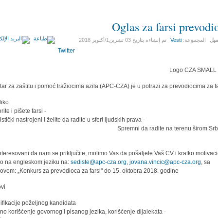
Oglas za farsi prevodi
صيل
المجموعة:
Vesti
تم إنشاءه بتاريخ
03 تشرين1/أكتوير 2018
Twitter
ar za zaštitu i pomoć tražiocima azila (APC-CZA) je u potrazi za prevodiocima za fa
iko:
- Govorite i pišete farsi
- Aktivistički nastrojeni i želite da radite u sferi ljudskih prava
remni da radite na terenu širom Srbije
interesovani da nam se priključite, molimo Vas da pošaljete Vaš CV i kratko motivac
o na engleskom jeziku na:
sediste@apc-cza.org
,
jovana.vincic@apc-cza.org
, sa
ovom: „Konkurs za prevodioca za farsi" do 15. oktobra 2018. godine.
vi:
ifikacije poželjnog kandidata:
- Aktivno korišćenje govornog i pisanog jezika, korišćenje dijalekata