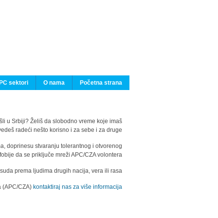
PC sektori
O nama
Početna strana
ašli u Srbiji? Želiš da slobodno vreme koje imaš
edeš radeći nešto korisno i za sebe i za druge?
ma, doprinesu stvaranju tolerantnog i otvorenog
fobije da se priključe mreži APC/CZA volontera.
uda prema ljudima drugih nacija, vera ili rasa.
ila (APC/CZA)
kontaktiraj nas za više informacija.