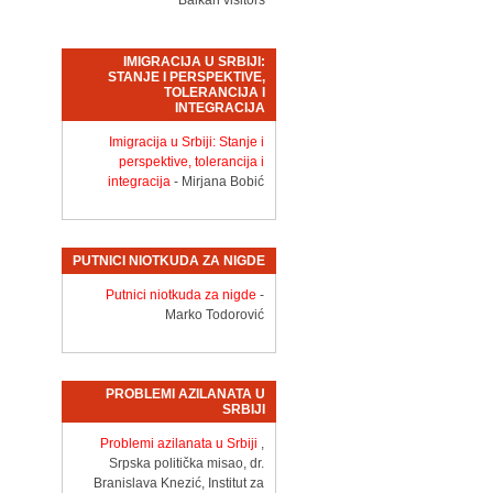
Balkan visitors
IMIGRACIJA U SRBIJI:
STANJE I PERSPEKTIVE,
TOLERANCIJA I
INTEGRACIJA
Imigracija u Srbiji: Stanje i
perspektive, tolerancija i
integracija
- Mirjana Bobić
PUTNICI NIOTKUDA ZA NIGDE
Putnici niotkuda za nigde
-
Marko Todorović
PROBLEMI AZILANATA U
SRBIJI
Problemi azilanata u Srbiji
,
Srpska politička misao, dr.
Branislava Knezić, Institut za