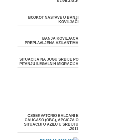
KOVILJAČE
BOJKOT NASTAVE U BANJI
KOVILJAČI
BANJA KOVILJACA
PREPLAVLJENA AZILANTIMA
SITUACIJA NA JUGU SRBIJE PO
PITANJU ILEGALNIH MIGRACIJA
OSSERVATORIO BALCANI E
CAUCASO (OBC), APC/CZA O
SITUACIJI U AZILU U SRBIJI U
2011.