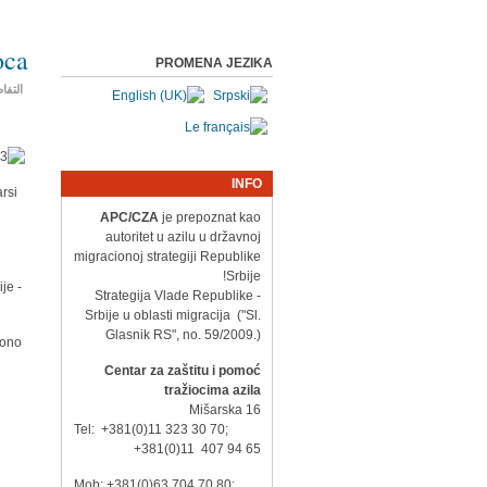
oca
PROMENA JEZIKA
التفا
INFO
rsi.
APC/CZA
je prepoznat kao
autoritet u azilu u državnoj
migracionoj strategiji Republike
Srbije!
- Strategija Vlade Republike
Srbije u oblasti migracija ("Sl.
Glasnik RS", no. 59/2009.)
iono
Centar za zaštitu i pomoć
tražiocima azila
Mišarska 16
Tel: +381(0)11 323 30 70;
+381(0)11 407 94 65
Mob: +381(0)63 704 70 80;