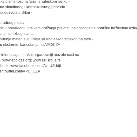
- Jezička pismenost na farsi i engleskom jeziku
- Veština simultanog i konsekutivnog prevoda
- Radna dozvola u Srbiji
s radnog mesta:
moć u prevođenju prilikom pružanja pravne i psihosocijalne podrške tražiocima azila
antima i izbeglicama
- Prevođenje materijala i lifleta sa engleskog/srpskog na farsi
- Rad u eksternim kancelarijama APC/CZA
 informacija o našoj organizaciji možete naći na:
 www.apc-cza.org; www.azilsrbija.rs;
book: www.facebook.com/AzilUSrbiji
ter: twitter.com/APC_CZA