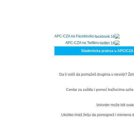
APC-CZA na Facebooku
APC-CZA na Twitteru
Studentska praksa u APC/CZA
Da li voliš da pomažeš drugima u nevolji? Želi
Centar za zaštitu i pomoć tražiocima azil
Volonter može biti svak
Ukoliko imaš želju da pomogneš i vremena da