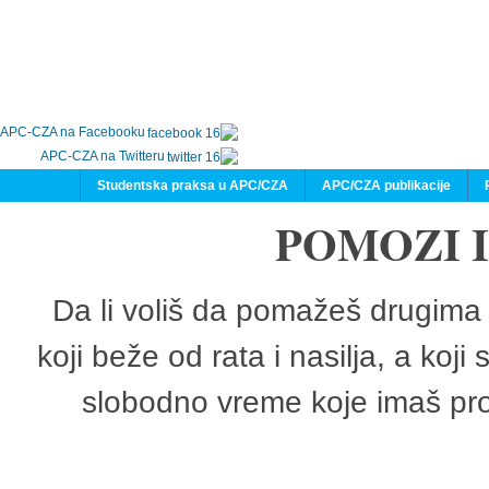
APC-CZA na Facebooku
APC-CZA na Twitteru
Studentska praksa u APC/CZA
APC/CZA publikacije
POMOZI 
Da li voliš da pomažeš drugima 
koji beže od rata i nasilja, a koji
slobodno vreme koje imaš pro