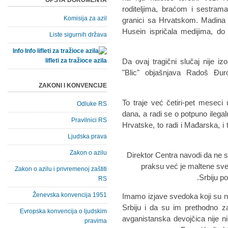
OPŠTA DOKUMENTA
roditeljima, braćom i sestra
Komisija za azil
granici sa Hrvatskom. Madina 
Husein ispričala medijima, do
Liste sigurnih država
Info
lifleti za tražioce azila
Da ovaj tragični slučaj nije 
"Blic" objašnjava Radoš Đur
ZAKONI I KONVENCIJE
- To traje već četiri-pet mesec
Odluke RS
dana, a radi se o potpuno ileg
Pravilnici RS
Hrvatske, to radi i Mađarska, i
Ljudska prava
Zakon o azilu
Direktor Centra navodi da ne 
praksu već je maltene sve
Zakon o azilu i privremenoj zaštiti
Srbiju p
RS
Ženevska konvencija 1951
-Imamo izjave svedoka koji su nam
Srbiju i da su im prethodno za
Evropska konvencija o ljudskim
avganistanska devojčica nije n
pravima