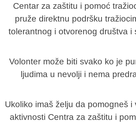
Centar za zaštitu i pomoć tražio
pruže direktnu podršku tražioci
tolerantnog i otvorenog društva i
Volonter može biti svako ko je p
ljudima u nevolji i nema predr
Ukoliko imaš želju da pomogneš i 
aktivnosti Centra za zaštitu i p