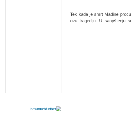
Tek kada je smrt Madine procur
ovu tragediju. U saopštenju 