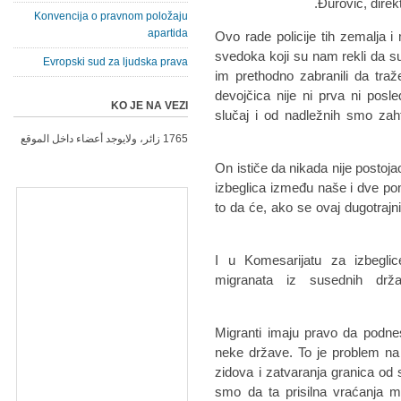
Đurović, direk
Konvencija o pravnom položaju
apartida
- Ovo rade policije tih zemalja
svedoka koji su nam rekli da su i
Evropski sud za ljudska prava
im prethodno zabranili da traž
devojčica nije ni prva ni pos
KO JE NA VEZI
slučaj i od nadležnih smo zaht
1765 زائر، ولايوجد أعضاء داخل الموقع
On ističe da nikada nije post
izbeglica između naše i dve p
to da će, ako se ovaj dugotrajn
I u Komesarijatu za izbeglic
migranata iz susednih drža
- Migranti imaju pravo da podne
neke države. To je problem na
zidova i zatvaranja granica od
smo da ta prisilna vraćanja m