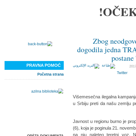
OČEK
Zbog neodgovo
dogodila jedna TRA
postan
PRAVNA POMOĆ
Twitter
Početna strana
Višemesečna ilegalna kampanja
u Srbiju preti da našu zemlju p
Javnost u regionu burno je prop
(6), koja je poginula 21. novem
na nju naleteo teretni voz.