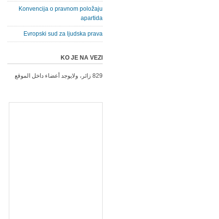
Konvencija o pravnom položaju
apartida
Evropski sud za ljudska prava
KO JE NA VEZI
829 زائر، ولايوجد أعضاء داخل الموقع