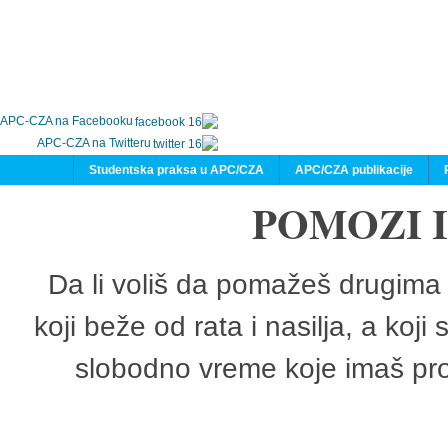
APC-CZA na Facebooku
APC-CZA na Twitteru
Studentska praksa u APC/CZA
APC/CZA publikacije
POMOZI 
Da li voliš da pomažeš drugima 
koji beže od rata i nasilja, a koji
slobodno vreme koje imaš pro