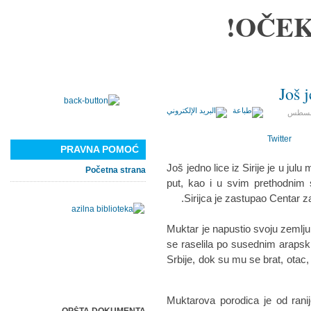
OČEK
Još j
/أغسطس
Twitter
PRAVNA POMOĆ
Još jedno lice iz Sirije je u julu
Početna strana
put, kao i u svim prethodnim s
Sirijca je zastupao Centar z
Muktar je napustio svoju zemlju
se raselila po susednim araps
Srbije, dok su mu se brat, otac,
Muktarova porodica je od rani