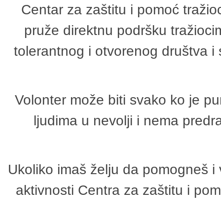
Centar za zaštitu i pomoć tražio
pruže direktnu podršku tražioci
tolerantnog i otvorenog društva i
Volonter može biti svako ko je p
ljudima u nevolji i nema predr
Ukoliko imaš želju da pomogneš i 
aktivnosti Centra za zaštitu i p