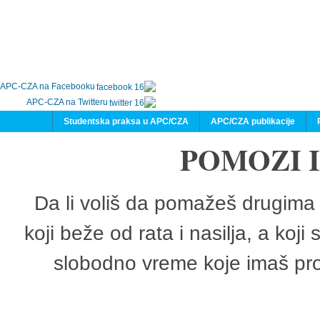
APC-CZA na Facebooku
APC-CZA na Twitteru
Studentska praksa u APC/CZA
APC/CZA publikacije
POMOZI 
Da li voliš da pomažeš drugima 
koji beže od rata i nasilja, a koji
slobodno vreme koje imaš pro