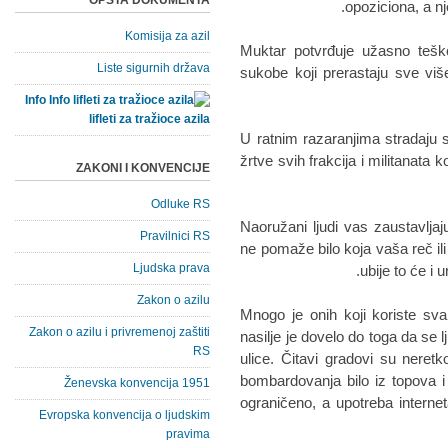
OPŠTA DOKUMENTA
opoziciona, a nje
Komisija za azil
Muktar potvrđuje užasno teško
Liste sigurnih država
sukobe koji prerastaju sve vi
Info
lifleti za tražioce azila
U ratnim razaranjima stradaju sv
žrtve svih frakcija i militanata
ZAKONI I KONVENCIJE
Odluke RS
„Naoružani ljudi vas zaustavljaj
Pravilnici RS
ne pomaže bilo koja vaša reč ili
Ljudska prava
ubije to će i u
Zakon o azilu
Mnogo je onih koji koriste svak
Zakon o azilu i privremenoj zaštiti
nasilje je dovelo do toga da se l
RS
ulice. Čitavi gradovi su nere
bombardovanja bilo iz topova i 
Ženevska konvencija 1951
ograničeno, a upotreba inter
Evropska konvencija o ljudskim
pravima