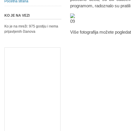
Početna strana
programom, radoznalo su pratili 
KO JE NA VEZI
Ko je na mreži: 975 gostiju i nema
prijavljenih članova
Više fotografija možete pogleda