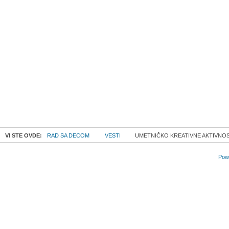
VI STE OVDE:
RAD SA DECOM
VESTI
UMETNIČKO KREATIVNE AKTIVNOS
Powe