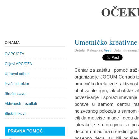
OČEK
Umetničko kreativne 
O NAMA
Detalji
Kategorija:
Vesti
Datum kreiranja
O APC/CZA
Ciljevi APC/CZA
Centar za zaštitu i pomoć traž
Upravni odbor
organizacije JOCUM Cerrado iz B
umetničko-kretativne aktivnos
Izvršni direktor
obuhvatale igru, aktobatske a
Stručni savet
povezivanje i sporazumevanje kro
Aktivnosti i rezultati
borave u samom centru rast
neizvesnog polozaja u samom ce
Bliski linkovi
cilj da motivise mlade i decu da
interakcije sa drugima, a po
PRAVNA POMOĆ
decom i mladima u sredini gde se
posebno deca, su bili oduševl