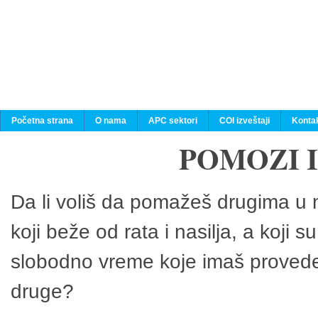
Početna strana
O nama
APC sektori
COI izveštaji
Konta
POMOZI 
Da li voliš da pomažeš drugima u n
koji beže od rata i nasilja, a koji 
slobodno vreme koje imaš provedeš
druge?