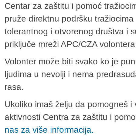
Centar za zaštitu i pomoć tražioci
pruže direktnu podršku tražiocima 
tolerantnog i otvorenog društva i 
priključe mreži APC/CZA volontera
Volonter može biti svako ko je pu
ljudima u nevolji i nema predrasuda
rasa.
Ukoliko imaš želju da pomogneš i 
aktivnosti Centra za zaštitu i po
nas za više informacija.