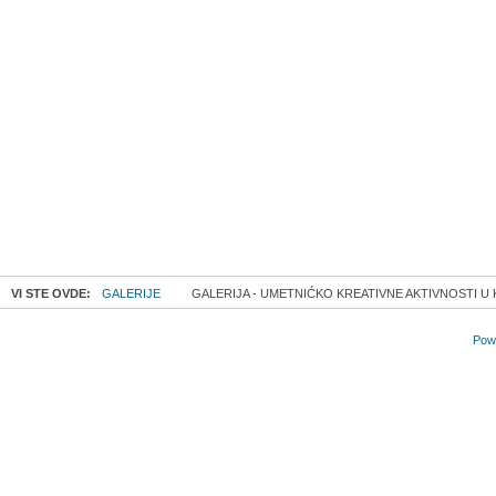
VI STE OVDE:
GALERIJE
GALERIJA - UMETNIĆKO KREATIVNE AKTIVNOSTI U 
Powe