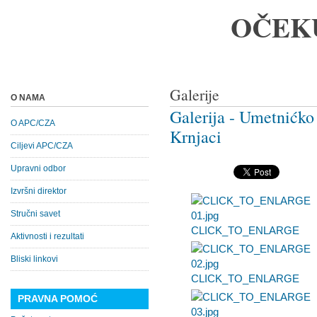
OČEK
Galerije
O NAMA
Galerija - Umetnićko 
O APC/CZA
Krnjaci
Ciljevi APC/CZA
Upravni odbor
Izvršni direktor
Stručni savet
CLICK_TO_ENLARGE
Aktivnosti i rezultati
Bliski linkovi
CLICK_TO_ENLARGE
PRAVNA POMOĆ