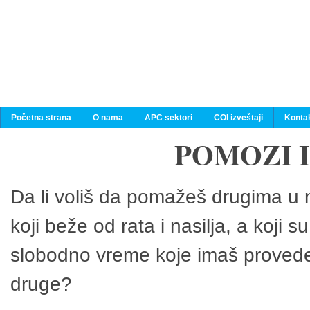
Početna strana
O nama
APC sektori
COI izveštaji
Konta
POMOZI 
Da li voliš da pomažeš drugima u n
koji beže od rata i nasilja, a koji 
slobodno vreme koje imaš provedeš
druge?