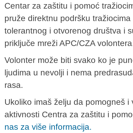
Centar za zaštitu i pomoć tražioci
pruže direktnu podršku tražiocima 
tolerantnog i otvorenog društva i 
priključe mreži APC/CZA volontera
Volonter može biti svako ko je pu
ljudima u nevolji i nema predrasuda
rasa.
Ukoliko imaš želju da pomogneš i 
aktivnosti Centra za zaštitu i po
nas za više informacija.