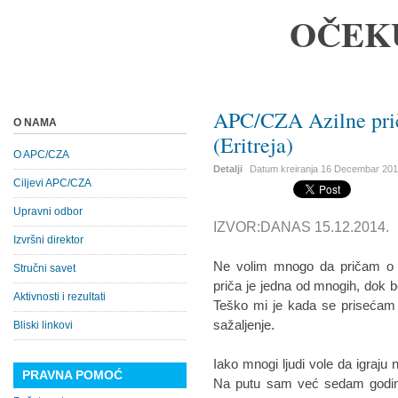
OČEK
APC/CZA Azilne pri
O NAMA
(Eritreja)
O APC/CZA
Detalji
Datum kreiranja
16 Decembar 20
Ciljevi APC/CZA
Upravni odbor
IZVOR:DANAS 15.12.2014.
Izvršni direktor
Ne volim mnogo da pričam o
Stručni savet
priča je jedna od mnogih, dok
Aktivnosti i rezultati
Teško mi je kada se prisećam 
sažaljenje.
Bliski linkovi
Iako mnogi ljudi vole da igraju 
PRAVNA POMOĆ
Na putu sam već sedam godin