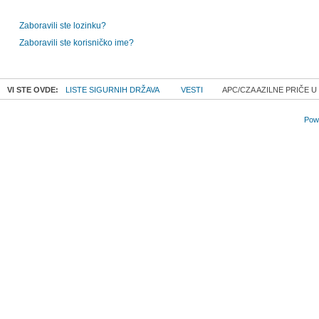
Zaboravili ste lozinku?
Zaboravili ste korisničko ime?
VI STE OVDE:
LISTE SIGURNIH DRŽAVA
VESTI
APC/CZA AZILNE PRIČE 
Powe