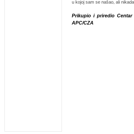
u kojoj sam se našao, ali nika
Prikupio i priredio Centar
APC/CZA