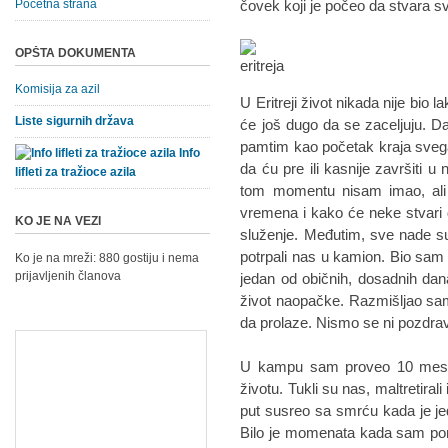
Početna strana
čovek koji je počeo da stvara s
OPŠTA DOKUMENTA
Komisija za azil
U Eritreji život nikada nije bio 
Liste sigurnih država
će još dugo da se zaceljuju. 
pamtim kao početak kraja sveg
Info
da ću pre ili kasnije završiti 
lifleti za tražioce azila
tom momentu nisam imao, al
vremena i kako će neke stvar
KO JE NA VEZI
služenje. Međutim, sve nade su
potrpali nas u kamion. Bio sam p
Ko je na mreži: 880 gostiju i nema
prijavljenih članova
jedan od običnih, dosadnih dana
život naopačke. Razmišljao sam 
da prolaze. Nismo se ni pozdravi
U kampu sam proveo 10 meseci
životu. Tukli su nas, maltretirali 
put susreo sa smrću kada je jed
Bilo je momenata kada sam po