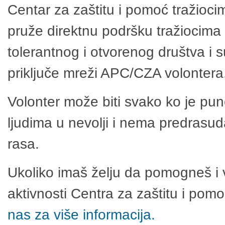
Centar za zaštitu i pomoć tražioci
pruže direktnu podršku tražiocima 
tolerantnog i otvorenog društva i 
priključe mreži APC/CZA volontera
Volonter može biti svako ko je pu
ljudima u nevolji i nema predrasuda
rasa.
Ukoliko imaš želju da pomogneš i 
aktivnosti Centra za zaštitu i po
nas za više informacija.