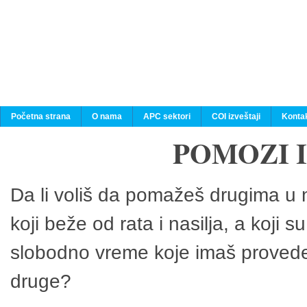
Početna strana
O nama
APC sektori
COI izveštaji
Konta
POMOZI 
Da li voliš da pomažeš drugima u n
koji beže od rata i nasilja, a koji 
slobodno vreme koje imaš provedeš
druge?