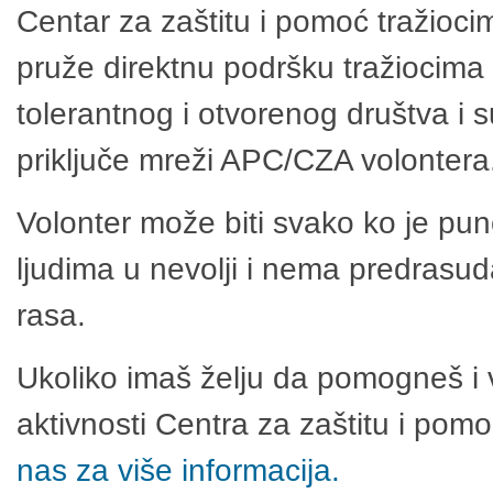
Centar za zaštitu i pomoć tražioci
pruže direktnu podršku tražiocima 
tolerantnog i otvorenog društva i 
priključe mreži APC/CZA volontera
Volonter može biti svako ko je pu
ljudima u nevolji i nema predrasuda
rasa.
Ukoliko imaš želju da pomogneš i 
aktivnosti Centra za zaštitu i po
nas za više informacija.