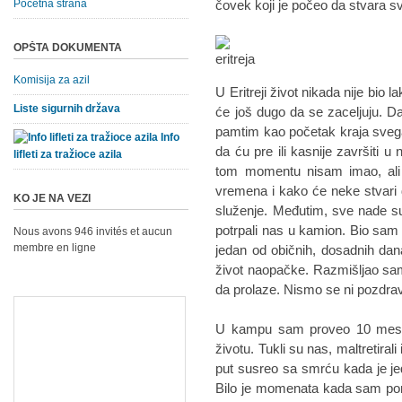
Početna strana
čovek koji je počeo da stvara s
OPŠTA DOKUMENTA
Komisija za azil
U Eritreji život nikada nije bio 
Liste sigurnih država
će još dugo da se zaceljuju. 
pamtim kao početak kraja sveg
Info
da ću pre ili kasnije završiti 
lifleti za tražioce azila
tom momentu nisam imao, al
vremena i kako će neke stvar
KO JE NA VEZI
služenje. Međutim, sve nade su
potrpali nas u kamion. Bio sam p
Nous avons 946 invités et aucun
membre en ligne
jedan od običnih, dosadnih dana
život naopačke. Razmišljao sam 
da prolaze. Nismo se ni pozdravi
U kampu sam proveo 10 meseci
životu. Tukli su nas, maltretirali 
put susreo sa smrću kada je jed
Bilo je momenata kada sam po