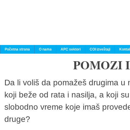
Početna strana
O nama
APC sektori
COI izveštaji
Konta
POMOZI 
Da li voliš da pomažeš drugima u n
koji beže od rata i nasilja, a koji 
slobodno vreme koje imaš provedeš
druge?