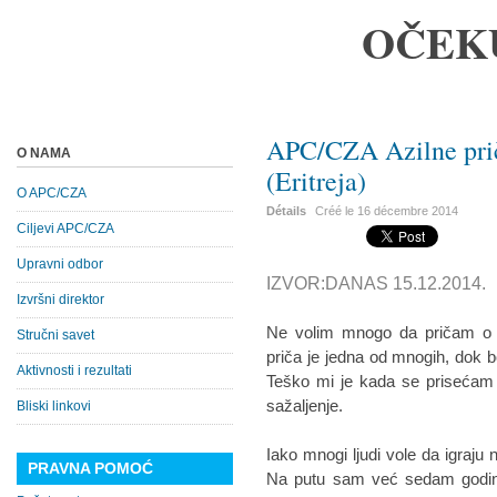
OČEK
APC/CZA Azilne pri
O NAMA
(Eritreja)
O APC/CZA
Détails
Créé le
16 décembre 2014
Ciljevi APC/CZA
Upravni odbor
IZVOR:DANAS 15.12.2014.
Izvršni direktor
Ne volim mnogo da pričam o
Stručni savet
priča je jedna od mnogih, dok
Aktivnosti i rezultati
Teško mi je kada se prisećam 
sažaljenje.
Bliski linkovi
Iako mnogi ljudi vole da igraju 
PRAVNA POMOĆ
Na putu sam već sedam godin