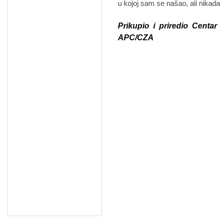
u kojoj sam se našao, ali nika
Prikupio i priredio Centar
APC/CZA