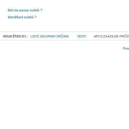
Mot de passe oublié ?
Identifiant oublié ?
VOUS ÊTES ICI :
LISTE SIGURNIH DRŽAVA
VESTI
APC/CZA AZILNE PRIČ
Powe