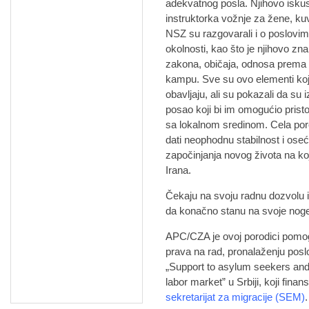
adekvatnog posla. Njihovo iskust
instruktorka vožnje za žene, k
NSZ su razgovarali i o poslovima 
okolnosti, kao što je njihovo zn
zakona, običaja, odnosa prema p
kampu. Sve su ovo elementi koji
obavljaju, ali su pokazali da su 
posao koji bi im omogućio pristoj
sa lokalnom sredinom. Cela por
dati neophodnu stabilnost i oseć
započinjanja novog života na koj
Irana.
Čekaju na svoju radnu dozvolu i
da konačno stanu na svoje noge
APC/CZA je ovoj porodici pomoga
prava na rad, pronalaženju posl
„Support to asylum seekers and 
labor market” u Srbiji, koji fin
sekretarijat za migracije (SEM)
.