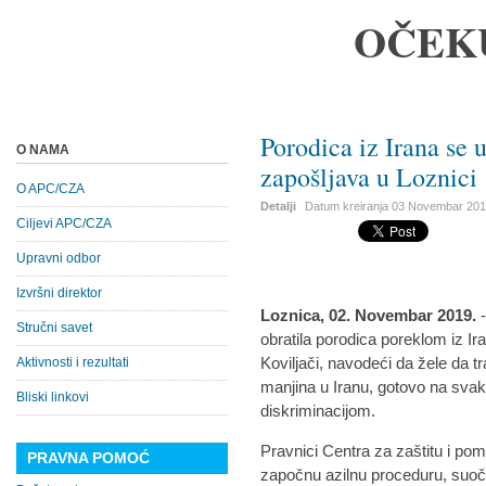
OČEK
Porodica iz Irana s
O NAMA
zapošljava u Loznici
O APC/CZA
Detalji
Datum kreiranja
03 Novembar 20
Ciljevi APC/CZA
Upravni odbor
Izvršni direktor
Loznica, 02. Novembar 2019.
Stručni savet
obratila porodica poreklom iz Ir
Koviljači, navodeći da žele da t
Aktivnosti i rezultati
manjina u Iranu, gotovo na sva
Bliski linkovi
diskriminacijom.
Pravnici Centra za zaštitu i po
PRAVNA POMOĆ
započnu azilnu proceduru, suoč