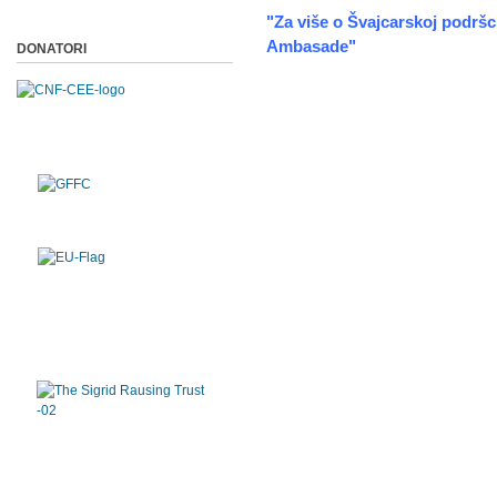
"Za više o Švajcarskoj podršci
Ambasade"
DONATORI