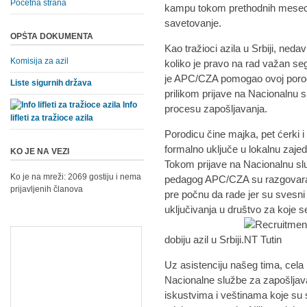
Početna strana
kampu tokom prethodnih meseci,
savetovanje.
OPŠTA DOKUMENTA
Kao tražioci azila u Srbiji, neda
Komisija za azil
koliko je pravo na rad važan seg
je APC/CZA pomogao ovoj porodi
Liste sigurnih država
prilikom prijave na Nacionalnu s
Info
procesu zapošljavanja.
lifleti za tražioce azila
Porodicu čine majka, pet ćerki i 
formalno uključe u lokalnu zaje
KO JE NA VEZI
Tokom prijave na Nacionalnu služ
Ko je na mreži: 2069 gostiju i nema
pedagog APC/CZA su razgovarali
prijavljenih članova
pre počnu da rade jer su svesni
uključivanja u društvo za koje s
dobiju azil u Srbiji.
Uz asistenciju našeg tima, cela
Nacionalne službe za zapošljav
iskustvima i veštinama koje su s