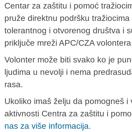
Centar za zaštitu i pomoć tražioci
pruže direktnu podršku tražiocima 
tolerantnog i otvorenog društva i 
priključe mreži APC/CZA volontera
Volonter može biti svako ko je pu
ljudima u nevolji i nema predrasuda
rasa.
Ukoliko imaš želju da pomogneš i 
aktivnosti Centra za zaštitu i po
nas za više informacija.