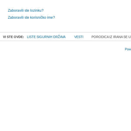
Zaboravili ste lozinku?
Zaboravili ste korisničko ime?
VI STE OVDE:
LISTE SIGURNIH DRŽAVA
VESTI
PORODICA IZ IRANA SE 
Powe