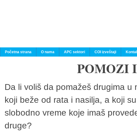
Početna strana
O nama
APC sektori
COI izveštaji
Konta
POMOZI 
Da li voliš da pomažeš drugima u n
koji beže od rata i nasilja, a koji 
slobodno vreme koje imaš provedeš
druge?