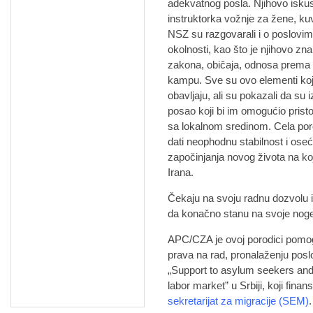
adekvatnog posla. Njihovo iskust
instruktorka vožnje za žene, k
NSZ su razgovarali i o poslovima 
okolnosti, kao što je njihovo zn
zakona, običaja, odnosa prema p
kampu. Sve su ovo elementi koji
obavljaju, ali su pokazali da su 
posao koji bi im omogućio pristoj
sa lokalnom sredinom. Cela por
dati neophodnu stabilnost i oseć
započinjanja novog života na koj
Irana.
Čekaju na svoju radnu dozvolu i
da konačno stanu na svoje noge
APC/CZA je ovoj porodici pomoga
prava na rad, pronalaženju posl
„Support to asylum seekers and 
labor market” u Srbiji, koji fin
sekretarijat za migracije (SEM)
.