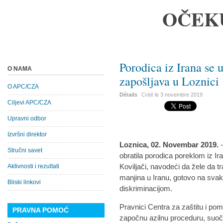
OČEK
Porodica iz Irana s
O NAMA
zapošljava u Loznici
O APC/CZA
Détails
Créé le
3 novembre 2019
Ciljevi APC/CZA
Upravni odbor
Izvršni direktor
Loznica, 02. Novembar 2019.
Stručni savet
obratila porodica poreklom iz Ir
Koviljači, navodeći da žele da t
Aktivnosti i rezultati
manjina u Iranu, gotovo na sva
Bliski linkovi
diskriminacijom.
Pravnici Centra za zaštitu i po
PRAVNA POMOĆ
započnu azilnu proceduru, suoč