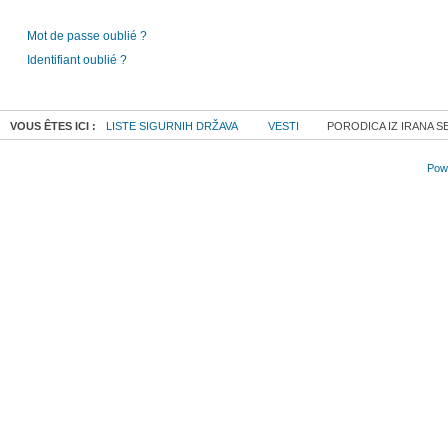
Mot de passe oublié ?
Identifiant oublié ?
VOUS ÊTES ICI :
LISTE SIGURNIH DRŽAVA
VESTI
PORODICA IZ IRANA S
Powe