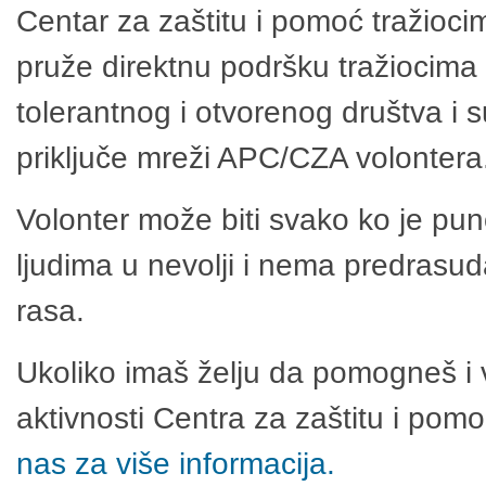
Centar za zaštitu i pomoć tražioci
pruže direktnu podršku tražiocima 
tolerantnog i otvorenog društva i 
priključe mreži APC/CZA volontera
Volonter može biti svako ko je pu
ljudima u nevolji i nema predrasuda
rasa.
Ukoliko imaš želju da pomogneš i 
aktivnosti Centra za zaštitu i po
nas za više informacija.