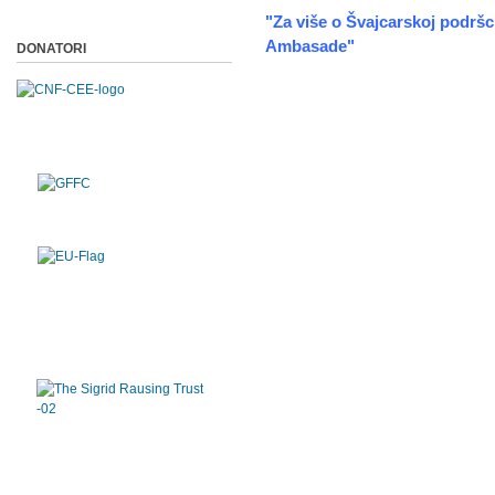
"Za više o Švajcarskoj podršci
Ambasade"
DONATORI