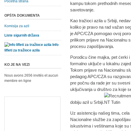
Početna strana
kampu tokom prethodnih meseci,
savetovanje.
OPŠTA DOKUMENTA
Kao tražioci azila u Srbiji, neda
Komisija za azil
koliko je pravo na rad važan seg
je APC/CZA pomogao ovoj porodi
Liste sigurnih država
prilikom prijave na Nacionalnu s
Info
procesu zapošljavanja.
lifleti za tražioce azila
Porodicu čine majka, pet ćerki i 
formalno uključe u lokalnu zaje
KO JE NA VEZI
Tokom prijave na Nacionalnu služ
Nous avons 2656 invités et aucun
pedagog APC/CZA su razgovarali
membre en ligne
pre počnu da rade jer su svesni
uključivanja u društvo za koje s
dobiju azil u Srbiji.
Uz asistenciju našeg tima, cela
Nacionalne službe za zapošljav
iskustvima i veštinama koje su s