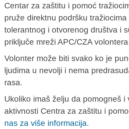
Centar za zaštitu i pomoć tražioci
pruže direktnu podršku tražiocima 
tolerantnog i otvorenog društva i 
priključe mreži APC/CZA volontera
Volonter može biti svako ko je pu
ljudima u nevolji i nema predrasuda
rasa.
Ukoliko imaš želju da pomogneš i 
aktivnosti Centra za zaštitu i po
nas za više informacija.