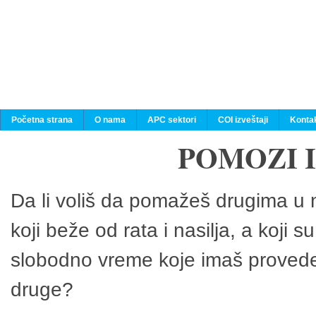
Početna strana
O nama
APC sektori
COI izveštaji
Konta
POMOZI 
Da li voliš da pomažeš drugima u n
koji beže od rata i nasilja, a koji 
slobodno vreme koje imaš provedeš
druge?