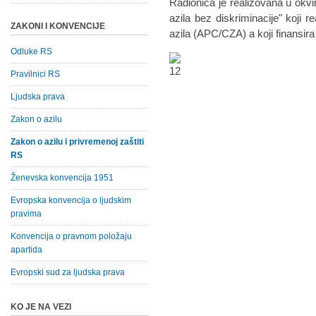
Radionica je realizovana u okvi
azila bez diskriminacije" koji r
ZAKONI I KONVENCIJE
azila (APC/CZA) a koji finansira
Odluke RS
Pravilnici RS
Ljudska prava
Zakon o azilu
Zakon o azilu i privremenoj zaštiti
RS
Ženevska konvencija 1951
Evropska konvencija o ljudskim
pravima
Konvencija o pravnom položaju
apartida
Evropski sud za ljudska prava
KO JE NA VEZI