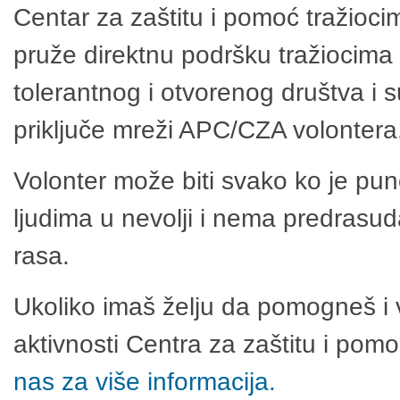
Centar za zaštitu i pomoć tražioci
pruže direktnu podršku tražiocima 
tolerantnog i otvorenog društva i 
priključe mreži APC/CZA volontera
Volonter može biti svako ko je pu
ljudima u nevolji i nema predrasuda
rasa.
Ukoliko imaš želju da pomogneš i 
aktivnosti Centra za zaštitu i po
nas za više informacija.