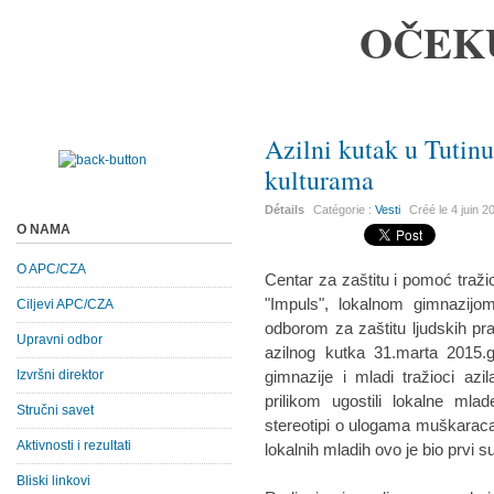
OČEK
Azilni kutak u Tutinu
kulturama
Détails
Catégorie :
Vesti
Créé le
4 juin 2
O NAMA
O APC/CZA
Centar za zaštitu i pomoć traž
"Impuls", lokalnom gimnazijo
Ciljevi APC/CZA
odborom za zaštitu ljudskih pr
Upravni odbor
azilnog kutka 31.marta 2015.g
Izvršni direktor
gimnazije i mladi tražioci az
prilikom ugostili lokalne mla
Stručni savet
stereotipi o ulogama muškaraca i
Aktivnosti i rezultati
lokalnih mladih ovo je bio prvi s
Bliski linkovi