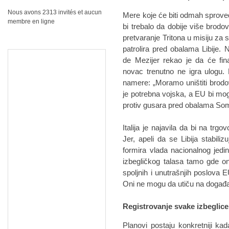
Nous avons 2313 invités et aucun
Mere koje će biti odmah sproved
membre en ligne
bi trebalo da dobije više brodo
pretvaranje Tritona u misiju za 
patrolira pred obalama Libije.
de Mezijer rekao je da će fina
novac trenutno ne igra ulogu.
namere: „Moramo uništiti brodov
je potrebna vojska, a EU bi mog
protiv gusara pred obalama Soma
Italija je najavila da bi na trg
Jer, apeli da se Libija stabil
formira vlada nacionalnog jedin
izbegličkog talasa tamo gde on 
spoljnih i unutrašnjih poslova E
Oni ne mogu da utiču na događaje
Registrovanje svake izbeglice
Planovi postaju konkretniji k