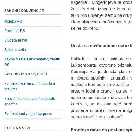
tragedije". Mogerinijeva je doda
žele da vrate izbeglice tamo od
ZAKONI I KONVENCIJE
tako bilo ubijanje, samo na drug
i komplikovana mašinerija, a „
Odluke RS
se ne pokrenu."
Pravilnici RS
Ljudska prava
Dosta sa međusobnim optuž
Zakon o azilu
Politički i moralni pritisak
Zakon o azilu i privremenoj zaštiti
Luksemburgu otvoreno priznaju
RS
Komisija EU je donela plan o
Ženevska konvencija 1951
ministara spoljnih i unutrašnj
Evropska konvencija o ljudskim
nadležni komesar za izbeglice 
pravima
prstom jedni u druge i da se 
napomenuo i da je kriza sa izbe
Konvencija o pravnom položaju
komisiju, te da ona već sre
apartida
promena u politici prema imi
Evropski sud za ljudska prava
samo izvod iz tog „paketa".
KO JE NA VEZI
Fronteks mora da postane spa