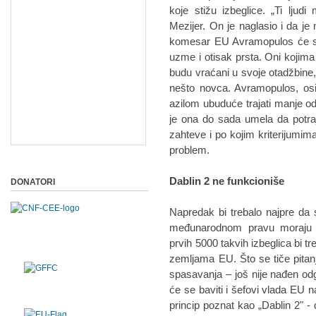
koje stižu izbeglice. „Ti ljudi 
Mezijer. On je naglasio i da je
komesar EU Avramopulos će se 
uzme i otisak prsta. Oni kojim
budu vraćani u svoje otadžbine, 
nešto novca. Avramopulos, os
azilom ubuduće trajati manje od 
je ona do sada umela da potraj
zahteve i po kojim kriterijumim
problem.
Dablin 2 ne funkcioniše
DONATORI
Napredak bi trebalo najpre da s
međunarodnom pravu moraju da
prvih 5000 takvih izbeglica bi t
zemljama EU. Što se tiče pitan
spasavanja – još nije nađen odg
će se baviti i šefovi vlada EU 
princip poznat kao „Dablin 2" - 