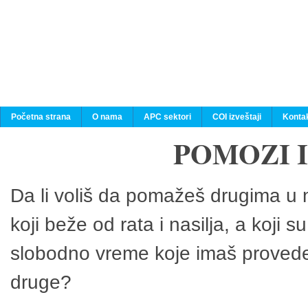
Početna strana
O nama
APC sektori
COI izveštaji
Konta
POMOZI 
Da li voliš da pomažeš drugima u n
koji beže od rata i nasilja, a koji 
slobodno vreme koje imaš provedeš
druge?