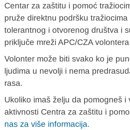
Centar za zaštitu i pomoć tražioci
pruže direktnu podršku tražiocima 
tolerantnog i otvorenog društva i 
priključe mreži APC/CZA volontera
Volonter može biti svako ko je pu
ljudima u nevolji i nema predrasuda
rasa.
Ukoliko imaš želju da pomogneš i 
aktivnosti Centra za zaštitu i po
nas za više informacija.