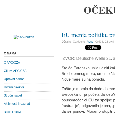
OČEK
EU menja politiku p
Détails
Catégorie :
Vesti
Créé le
23 avril
O NAMA
IZVOR: Deutsche Welle 21. a
O APC/CZA
Šta će Evropska unija učiniti k
Ciljevi APC/CZA
Sredozemnog mora, umesto što na
Nove mere su na pomolu.
Upravni odbor
Izvršni direktor
Zašto je moralo da dođe do m
Evropska unija počela da dela? 
Stručni savet
opunomoćenici EU za spoljne po
Aktivnosti i rezultati
frustracije", odgovorila je ona,
da se ponovi. Moramo stupiti 
Bliski linkovi