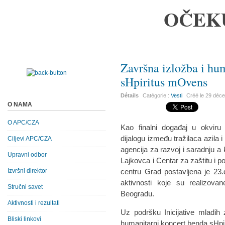
OČEK
Završna izložba i hu
sHpiritus mOvens
Détails
Catégorie :
Vesti
Créé le
29 déc
O NAMA
O APC/CZA
Kao finalni događaj u okviru
dijalogu između tražilaca azila 
Ciljevi APC/CZA
agencija za razvoj i saradnju a 
Upravni odbor
Lajkovca i Centar za zaštitu i
Izvršni direktor
centru Grad postavljena je 23.
aktivnosti koje su realizovan
Stručni savet
Beogradu.
Aktivnosti i rezultati
Uz podršku Inicijative mladih
Bliski linkovi
humanitarni koncert benda sHp