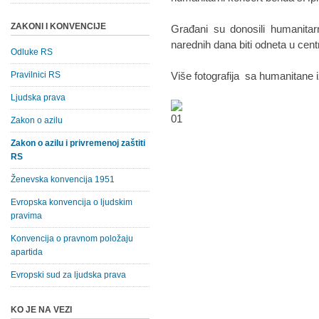
ZAKONI I KONVENCIJE
Građani su donosili humanita
narednih dana biti odneta u centr
Odluke RS
Pravilnici RS
Više fotografija sa humanitane
Ljudska prava
Zakon o azilu
Zakon o azilu i privremenoj zaštiti
RS
Ženevska konvencija 1951
Evropska konvencija o ljudskim
pravima
Konvencija o pravnom položaju
apartida
Evropski sud za ljudska prava
KO JE NA VEZI