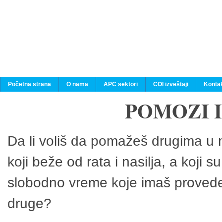
Početna strana
O nama
APC sektori
COI izveštaji
Konta
POMOZI 
Da li voliš da pomažeš drugima u n
koji beže od rata i nasilja, a koji 
slobodno vreme koje imaš provedeš
druge?