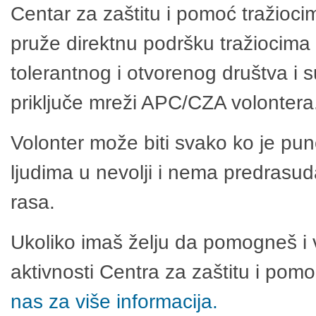
Centar za zaštitu i pomoć tražioci
pruže direktnu podršku tražiocima 
tolerantnog i otvorenog društva i 
priključe mreži APC/CZA volontera
Volonter može biti svako ko je pu
ljudima u nevolji i nema predrasuda
rasa.
Ukoliko imaš želju da pomogneš i 
aktivnosti Centra za zaštitu i po
nas za više informacija.