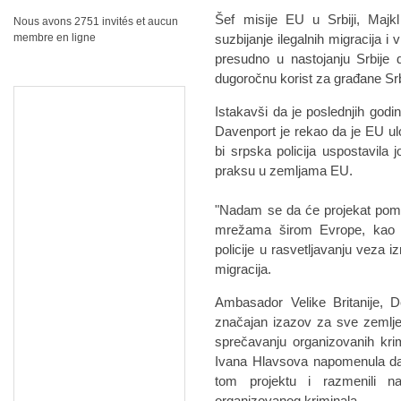
Šef misije EU u Srbiji, Majk
Nous avons 2751 invités et aucun
membre en ligne
suzbijanje ilegalnih migracija i
presudno u nastojanju Srbije
dugoročnu korist za građane Srb
Istakavši da je poslednjih godi
Davenport je rekao da je EU ulo
bi srpska policija uspostavila j
praksu u zemljama EU.
"Nadam se da će projekat pomoći
mrežama širom Evrope, kao i 
policije u rasvetljavanju veza i
migracija.
Ambasador Velike Britanije, D
značajan izazov za sve zemlje 
sprečavanju organizovanih kr
Ivana Hlavsova napomenula da s
tom projektu i razmenili na
organizovanog kriminala.