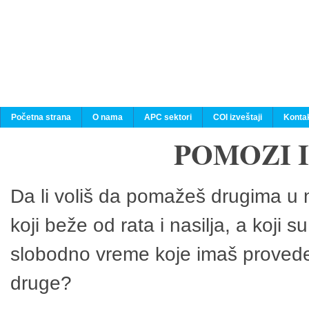
Početna strana
O nama
APC sektori
COI izveštaji
Konta
POMOZI 
Da li voliš da pomažeš drugima u n
koji beže od rata i nasilja, a koji 
slobodno vreme koje imaš provedeš
druge?