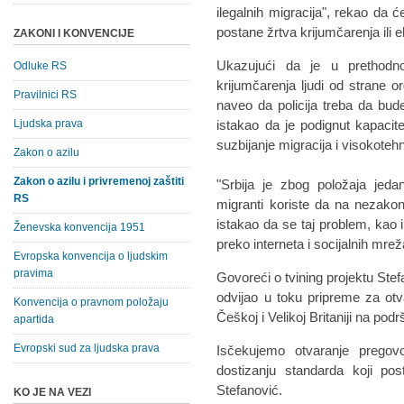
ilegalnih migracija", rekao da će
postane žrtva krijumčarenja ili e
ZAKONI I KONVENCIJE
Ukazujući da je u prethodno
Odluke RS
krijumčarenja ljudi od strane o
Pravilnici RS
naveo da policija treba da bude
Ljudska prava
istakao da je podignut kapacite
suzbijanje migracija i visokotehn
Zakon o azilu
Zakon o azilu i privremenoj zaštiti
"Srbija je zbog položaja jedan
RS
migranti koriste da na nezakon
istakao da se taj problem, kao 
Ženevska konvencija 1951
preko interneta i socijalnih mre
Evropska konvencija o ljudskim
pravima
Govoreći o tvining projektu Stef
odvijao u toku pripreme za otv
Konvencija o pravnom položaju
Češkoj i Velikoj Britaniji na podr
apartida
Evropski sud za ljudska prava
Isčekujemo otvaranje prego
dostizanju standarda koji p
Stefanović.
KO JE NA VEZI