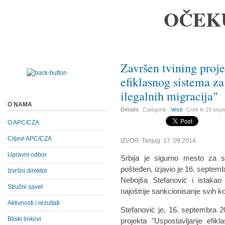
OČEK
Završen tvining proj
efiklasnog sistema za
ilegalnih migracija"
O NAMA
Détails
Catégorie :
Vesti
Créé le
19 sep
O APC/CZA
Ciljevi APC/CZA
IZVOR: Tanjug 17. 09.2014.
Upravni odbor
Srbija je sigurno mesto za s
pošteđen, izjavio je 16. septemb
Izvršni direktor
Nebojša Stefanović i istakao 
Stručni savet
najoštrije sankcionisanje svih ko
Aktivnosti i rezultati
Stefanović je, 16. septembra 
Bliski linkovi
projekta "Uspostavljanje efik