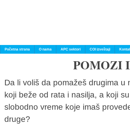
Početna strana
O nama
APC sektori
COI izveštaji
Konta
POMOZI 
Da li voliš da pomažeš drugima u n
koji beže od rata i nasilja, a koji 
slobodno vreme koje imaš provedeš
druge?