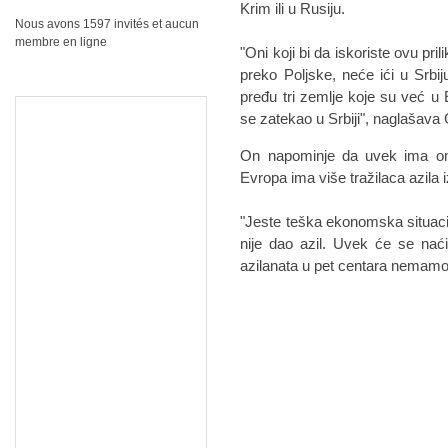
Krim ili u Rusiju.
Nous avons 1597 invités et aucun
membre en ligne
"Oni koji bi da iskoriste ovu pr
preko Poljske, neće ići u Srbij
pređu tri zemlje koje su već u 
se zatekao u Srbiji", naglašava 
On napominje da uvek ima onih
Evropa ima više tražilaca azila iz
"Jeste teška ekonomska situaci
nije dao azil. Uvek će se naći
azilanata u pet centara nemamo 