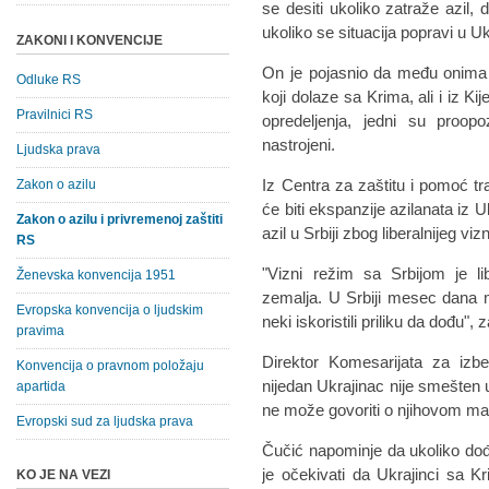
se desiti ukoliko zatraže azil, d
ukoliko se situacija popravi u Uk
ZAKONI I KONVENCIJE
On je pojasnio da među onima koj
Odluke RS
koji dolaze sa Krima, ali i iz Kij
Pravilnici RS
opredeljenja, jedni su proopo
nastrojeni.
Ljudska prava
Iz Centra za zaštitu i pomoć tr
Zakon o azilu
će biti ekspanzije azilanata iz U
Zakon o azilu i privremenoj zaštiti
azil u Srbiji zbog liberalnijeg v
RS
"Vizni režim sa Srbijom je li
Ženevska konvencija 1951
zemalja. U Srbiji mesec dana 
Evropska konvencija o ljudskim
neki iskoristili priliku da dođu",
pravima
Direktor Komesarijata za izbe
Konvencija o pravnom položaju
nijedan Ukrajinac nije smešten u
apartida
ne može govoriti o njihovom ma
Evropski sud za ljudska prava
Čučić napominje da ukoliko dođ
je očekivati da Ukrajinci sa K
KO JE NA VEZI