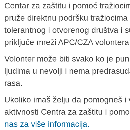
Centar za zaštitu i pomoć tražioci
pruže direktnu podršku tražiocima 
tolerantnog i otvorenog društva i 
priključe mreži APC/CZA volontera
Volonter može biti svako ko je pu
ljudima u nevolji i nema predrasuda
rasa.
Ukoliko imaš želju da pomogneš i 
aktivnosti Centra za zaštitu i po
nas za više informacija.