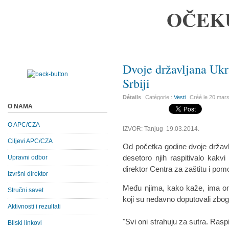
OČEK
Dvoje državljana Ukra
Srbiji
Détails
Catégorie :
Vesti
Créé le
20 mar
O NAMA
O APC/CZA
IZVOR: Tanjug 19.03.2014.
Ciljevi APC/CZA
Od početka godine dvoje državlja
desetoro njih raspitivalo kakvi 
Upravni odbor
direktor Centra za zaštitu i po
Izvršni direktor
Među njima, kako kaže, ima onih
Stručni savet
koji su nedavno doputovali zbog
Aktivnosti i rezultati
"Svi oni strahuju za sutra. Rasp
Bliski linkovi