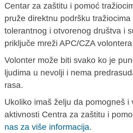
Centar za zaštitu i pomoć tražioci
pruže direktnu podršku tražiocima 
tolerantnog i otvorenog društva i 
priključe mreži APC/CZA volontera
Volonter može biti svako ko je pu
ljudima u nevolji i nema predrasuda
rasa.
Ukoliko imaš želju da pomogneš i 
aktivnosti Centra za zaštitu i po
nas za više informacija.