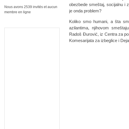
obezbede smeštaj, socijalnu i
Nous avons 2539 invités et aucun
je onda problem?
membre en ligne
Koliko smo humani, a šta sm
azilantima, njihovom smeštaj
Radoš Đurović, iz Centra za pom
Komesarijata za izbeglice i De