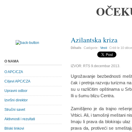
OČEK
Azilantska kriza
Détails
Catégorie :
Vesti
Créé le
10 déc
O NAMA
IZVOR: RTS 9.decembar 2013.
O APC/CZA
Ugrožavanje bezbednosti mešta
Ciljevi APC/CZA
čak i pretnja razvoju turizma na
su u različitim opštinama u Srbij
Upravni odbor
Ili u šumu blizu Centra.
Izvršni direktor
Zamišljeno je da trajno rešen
Stručni savet
Vrbici. Ali, i tamošnji meštani 
Aktivnosti i rezultati
Imaju li prava da blokiraju ulaz
prava da, protiveći se smeštaju 
Bliski linkovi