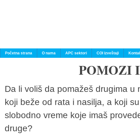
Početna strana
O nama
APC sektori
COI izveštaji
Konta
POMOZI 
Da li voliš da pomažeš drugima u n
koji beže od rata i nasilja, a koji 
slobodno vreme koje imaš provedeš
druge?