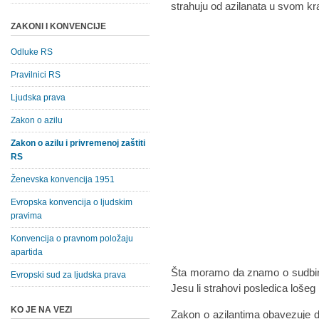
strahuju od azilanata u svom kr
ZAKONI I KONVENCIJE
Odluke RS
Pravilnici RS
Ljudska prava
Zakon o azilu
Zakon o azilu i privremenoj zaštiti
RS
Ženevska konvencija 1951
Evropska konvencija o ljudskim
pravima
Konvencija o pravnom položaju
apartida
Šta moramo da znamo o sudbini 
Evropski sud za ljudska prava
Jesu li strahovi posledica lošeg
KO JE NA VEZI
Zakon o azilantima obavezuje d