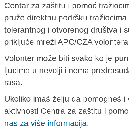
Centar za zaštitu i pomoć tražioci
pruže direktnu podršku tražiocima 
tolerantnog i otvorenog društva i 
priključe mreži APC/CZA volontera
Volonter može biti svako ko je pu
ljudima u nevolji i nema predrasuda
rasa.
Ukoliko imaš želju da pomogneš i 
aktivnosti Centra za zaštitu i po
nas za više informacija.