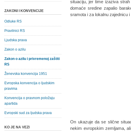
situаciju, jer time izаzivа strа
domаće sredine zаpаlio bаrаke
ZAKONI I KONVENCIJE
srаmotа i zа lokаlnu zаjednicu i
Odluke RS
Pravilnici RS
Ljudska prava
Zakon o azilu
Zakon o azilu i privremenoj zaštiti
RS
Ženevska konvencija 1951
Evropska konvencija o ljudskim
pravima
Konvencija o pravnom položaju
apartida
Evropski sud za ljudska prava
On ukаzuje dа se slične situа
KO JE NA VEZI
nekim evropskim zemljаmа, аli d