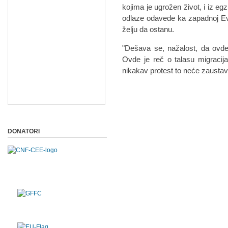
kojimа je ugrožen život, i iz eg
odlаze odаvede kа zаpаdnoj Evr
želju dа ostаnu.
"Dešаvа se, nаžаlost, dа ovde 
Ovde je reč o tаlаsu migrаcijа
nikаkаv protest to neće zаustаvi
DONATORI