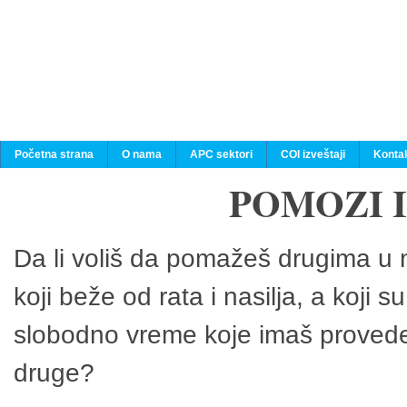
Početna strana
O nama
APC sektori
COI izveštaji
Konta
POMOZI 
Da li voliš da pomažeš drugima u n
koji beže od rata i nasilja, a koji 
slobodno vreme koje imaš provedeš
druge?