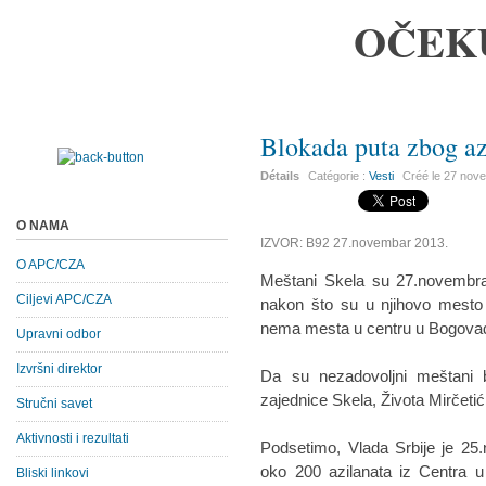
OČEK
Blokada puta zbog az
Détails
Catégorie :
Vesti
Créé le
27 nov
O NAMA
IZVOR: B92 27.novembar 2013.
O APC/CZA
Meštani Skela su 27.novembra
Ciljevi APC/CZA
nakon što su u njihovo mesto 
nema mesta u centru u Bogovađ
Upravni odbor
Izvršni direktor
Da su nezadovoljni meštani b
zajednice Skela, Života Mirčetić
Stručni savet
Aktivnosti i rezultati
Podsetimo, Vlada Srbije je 25
oko 200 azilanata iz Centra u
Bliski linkovi