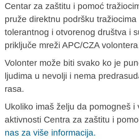
Centar za zaštitu i pomoć tražioci
pruže direktnu podršku tražiocima 
tolerantnog i otvorenog društva i 
priključe mreži APC/CZA volontera
Volonter može biti svako ko je pu
ljudima u nevolji i nema predrasuda
rasa.
Ukoliko imaš želju da pomogneš i 
aktivnosti Centra za zaštitu i po
nas za više informacija.