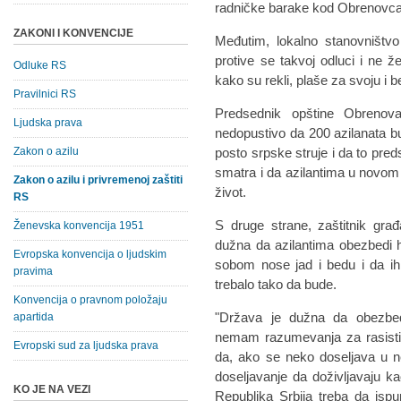
radničke barake kod Obrenovca
ZAKONI I KONVENCIJE
Međutim, lokalno stanovništvo
protive se takvoj odluci i ne že
Odluke RS
kako su rekli, plaše za svoju i
Pravilnici RS
Predsednik opštine Obrenov
Ljudska prava
nedopustivo da 200 azilanata bu
Zakon o azilu
posto srpske struje i da to pre
smatra i da azilantima u novom
Zakon o azilu i privremenoj zaštiti
život.
RS
S druge strane, zaštitnik gra
Ženevska konvencija 1951
dužna da azilantima obezbedi h
Evropska konvencija o ljudskim
sobom nose jad i bedu i da ih
pravima
trebalo tako da bude.
Konvencija o pravnom položaju
"Država je dužna da obezbed
apartida
nemam razumevanja za rasističk
Evropski sud za ljudska prava
da, ako se neko doseljava u ne
doseljavanje da doživljavaju kao
KO JE NA VEZI
Republika Srbija treba da isp