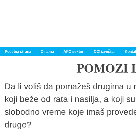
Početna strana
O nama
APC sektori
COI izveštaji
Konta
POMOZI 
Da li voliš da pomažeš drugima u n
koji beže od rata i nasilja, a koji 
slobodno vreme koje imaš provedeš
druge?