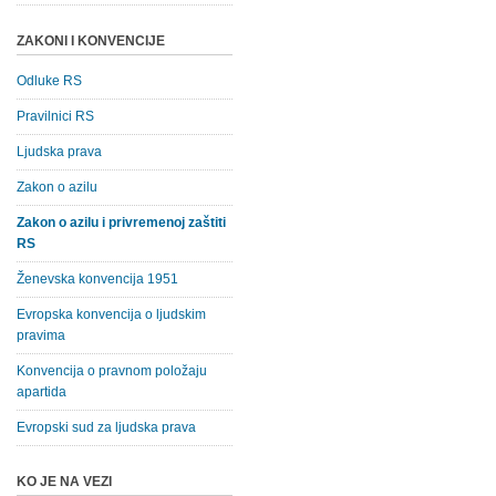
ZAKONI I KONVENCIJE
Odluke RS
Pravilnici RS
Ljudska prava
Zakon o azilu
Zakon o azilu i privremenoj zaštiti
RS
Ženevska konvencija 1951
Evropska konvencija o ljudskim
pravima
Konvencija o pravnom položaju
apartida
Evropski sud za ljudska prava
KO JE NA VEZI