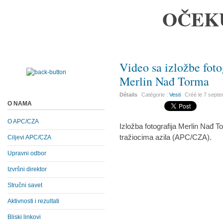
OČEK
Video sa izložbe foto
Merlin Nađ Torma
Détails
Catégorie :
Vesti
Créé le
7 septe
O NAMA
O APC/CZA
Izložba fotografija Merlin Nađ 
tražiocima azila (APC/CZA).
Ciljevi APC/CZA
Upravni odbor
Izvršni direktor
Stručni savet
Aktivnosti i rezultati
Bliski linkovi