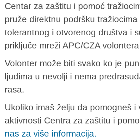
Centar za zaštitu i pomoć tražioci
pruže direktnu podršku tražiocima 
tolerantnog i otvorenog društva i 
priključe mreži APC/CZA volontera
Volonter može biti svako ko je pu
ljudima u nevolji i nema predrasuda
rasa.
Ukoliko imaš želju da pomogneš i 
aktivnosti Centra za zaštitu i po
nas za više informacija.