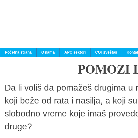
Početna strana
O nama
APC sektori
COI izveštaji
Konta
POMOZI 
Da li voliš da pomažeš drugima u n
koji beže od rata i nasilja, a koji 
slobodno vreme koje imaš provedeš
druge?