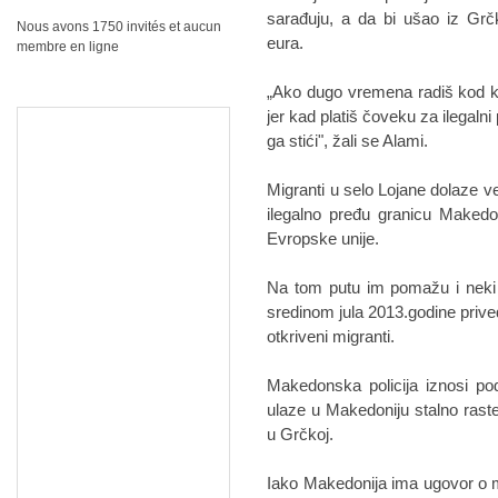
sarađuju, a da bi ušao iz Grč
Nous avons 1750 invités et aucun
eura.
membre en ligne
„Ako dugo vremena radiš kod kuć
jer kad platiš čoveku za ilegaln
ga stići", žali se Alami.
Migranti u selo Lojane dolaze v
ilegalno pređu granicu Makedo
Evropske unije.
Na tom putu im pomažu i neki žit
sredinom jula 2013.godine priv
otkriveni migranti.
Makedonska policija iznosi pod
ulaze u Makedoniju stalno ras
u Grčkoj.
Iako Makedonija ima ugovor o m