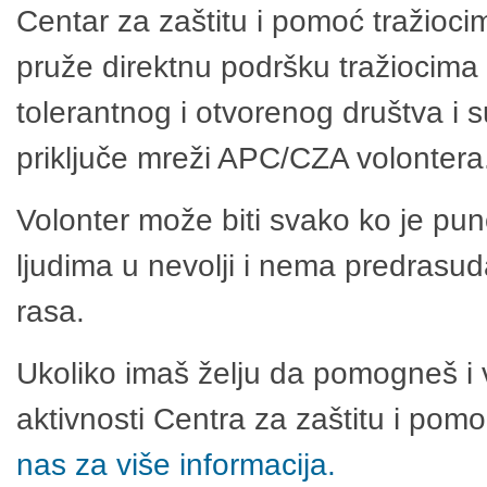
Centar za zaštitu i pomoć tražioci
pruže direktnu podršku tražiocima 
tolerantnog i otvorenog društva i 
priključe mreži APC/CZA volontera
Volonter može biti svako ko je pu
ljudima u nevolji i nema predrasuda
rasa.
Ukoliko imaš želju da pomogneš i 
aktivnosti Centra za zaštitu i po
nas za više informacija.