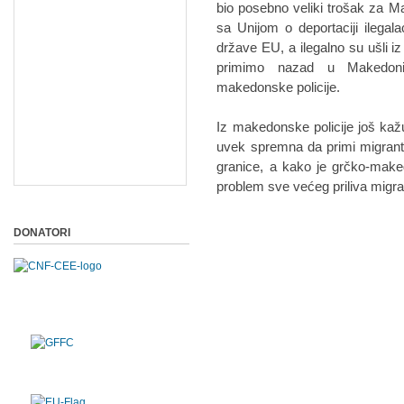
bio posebno veliki trošak za M
sa Unijom o deportaciji ilegalac
države EU, a ilegalno su ušli 
primimo nazad u Makedonij
makedonske policije.
Iz makedonske policije još kaž
uvek spremna da primi migrant
granice, a kako je grčko-make
problem sve većeg priliva migra
DONATORI