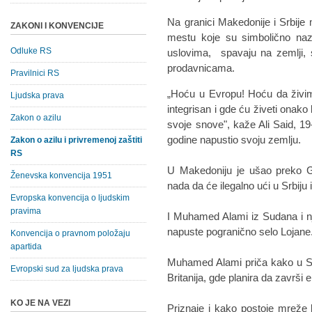
Na granici Makedonije i Srbije m
ZAKONI I KONVENCIJE
mestu koje su simbolično nazv
Odluke RS
uslovima, spavaju na zemlji, 
prodavnicama.
Pravilnici RS
„Hoću u Evropu! Hoću da živim
Ljudska prava
integrisan i gde ću živeti onak
Zakon o azilu
svoje snove", kaže Ali Said, 19-
godine napustio svoju zemlju.
Zakon o azilu i privremenoj zaštiti
RS
U Makedoniju je ušao preko G
Ženevska konvencija 1951
nada da će ilegalno ući u Srbiju 
Evropska konvencija o ljudskim
pravima
I Muhamed Alami iz Sudana i njeg
napuste pogranično selo Lojane
Konvencija o pravnom položaju
apartida
Muhamed Alami priča kako u Sud
Evropski sud za ljudska prava
Britanija, gde planira da završi e
KO JE NA VEZI
Priznaje i kako postoje mreže