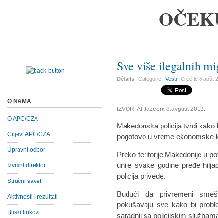
OČEK
Sve više ilegalnih m
Détails
Catégorie :
Vesti
Créé le
8 août 
O NAMA
IZVOR: Al Jazeera 8.avgust 2013.
O APC/CZA
Makedonska policija tvrdi kako b
Ciljevi APC/CZA
pogotovo u vreme ekonomske kr
Upravni odbor
Preko teritorije Makedonije u p
unije svake godine pređe hilja
Izvršni direktor
policija privede.
Stručni savet
Budući da privremeni smešt
Aktivnosti i rezultati
pokušavaju sve kako bi problem
Bliski linkovi
saradnji sa policijskim službam