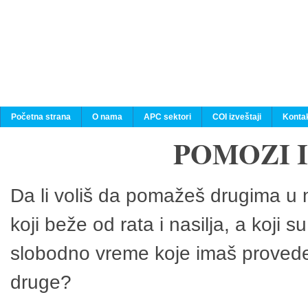
Početna strana
O nama
APC sektori
COI izveštaji
Konta
POMOZI 
Da li voliš da pomažeš drugima u n
koji beže od rata i nasilja, a koji 
slobodno vreme koje imaš provedeš
druge?