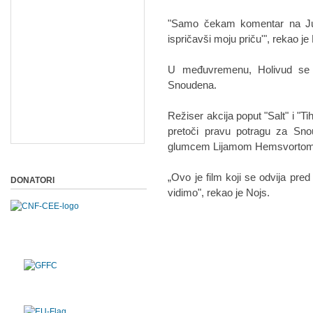
"Samo čekam komentar na Jutj
ispričavši moju priču'", rekao je 
U međuvremenu, Holivud se 
Snoudena.
Režiser akcija poput "Salt" i "T
pretoči pravu potragu za Snou
glumcem Lijamom Hemsvortom u
„Ovo je film koji se odvija p
DONATORI
vidimo", rekao je Nojs.