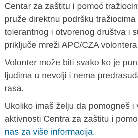
Centar za zaštitu i pomoć tražioci
pruže direktnu podršku tražiocima 
tolerantnog i otvorenog društva i 
priključe mreži APC/CZA volontera
Volonter može biti svako ko je pu
ljudima u nevolji i nema predrasuda
rasa.
Ukoliko imaš želju da pomogneš i 
aktivnosti Centra za zaštitu i po
nas za više informacija.