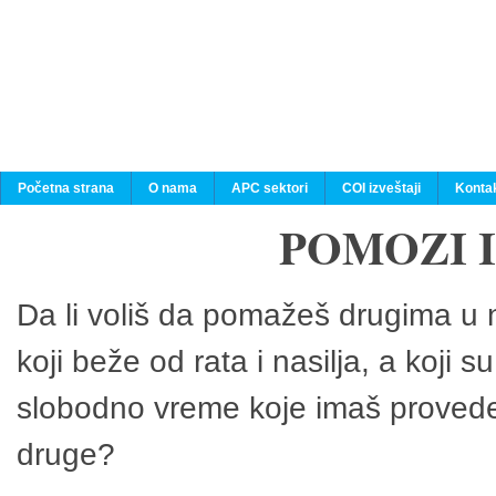
Početna strana
O nama
APC sektori
COI izveštaji
Konta
POMOZI 
Da li voliš da pomažeš drugima u n
koji beže od rata i nasilja, a koji 
slobodno vreme koje imaš provedeš
druge?