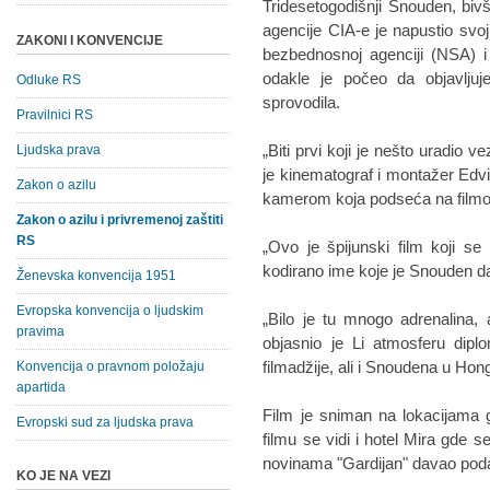
Tridesetogodišnji Snouden, biv
agencije CIA-e je napustio svo
ZAKONI I KONVENCIJE
bezbednosnoj agenciji (NSA) 
odakle je počeo da objavljuj
Odluke RS
sprovodila.
Pravilnici RS
„Biti prvi koji je nešto uradio 
Ljudska prava
je kinematograf i montažer Edvi
Zakon o azilu
kamerom koja podseća na filmov
Zakon o azilu i privremenoj zaštiti
RS
„Ovo je špijunski film koji se 
kodirano ime koje je Snouden d
Ženevska konvencija 1951
Evropska konvencija o ljudskim
„Bilo je tu mnogo adrenalina, 
pravima
objasnio je Li atmosferu diplo
filmadžije, ali i Snoudena u Ho
Konvencija o pravnom položaju
apartida
Film je sniman na lokacijama 
Evropski sud za ljudska prava
filmu se vidi i hotel Mira gde 
novinama "Gardijan" davao pod
KO JE NA VEZI