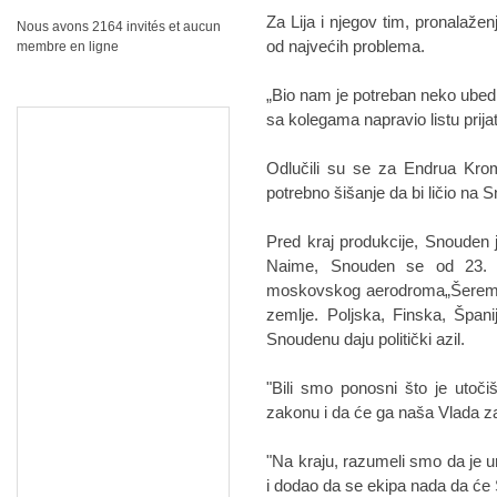
Za Lija i njegov tim, pronalažen
Nous avons 2164 invités et aucun
od najvećih problema.
membre en ligne
„Bio nam je potreban neko ubedlj
sa kolegama napravio listu prija
Odlučili su se za Endrua Krom
potrebno šišanje da bi ličio na 
Pred kraj produkcije, Snouden 
Naime, Snouden se od 23. ju
moskovskog aerodroma„Šeremetje
zemlje. Poljska, Finska, Špani
Snoudenu daju politički azil.
"Bili smo ponosni što je uto
zakonu i da će ga naša Vlada zašt
"Na kraju, razumeli smo da je ur
i dodao da se ekipa nada da će 