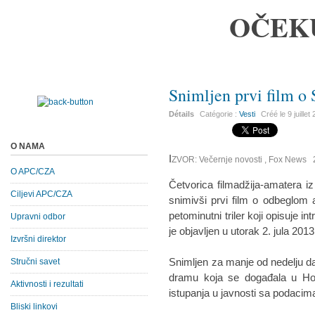
OČEK
Snimljen prvi film o
Détails
Catégorie :
Vesti
Créé le
9 juillet
O NAMA
I
ZVOR: Večernje novosti , Fox News 2
O APC/CZA
Četvorica filmadžija-amatera 
Ciljevi APC/CZA
snimivši prvi film o odbeglo
petominutni triler koji opisuje i
Upravni odbor
je objavljen u utorak 2. jula 201
Izvršni direktor
Snimljen za manje od nedelju 
Stručni savet
dramu koja se događala u Ho
Aktivnosti i rezultati
istupanja u javnosti sa podaci
Bliski linkovi